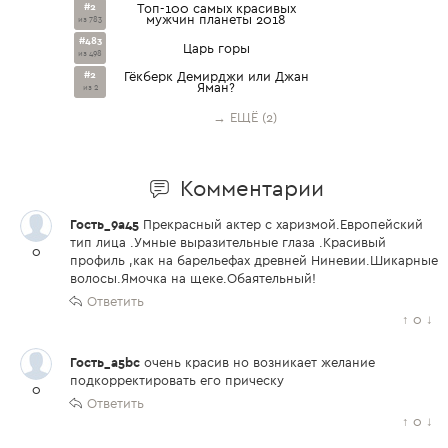
#2
Топ-100 самых красивых
мужчин планеты 2018
из 783
#483
Царь горы
из 498
#2
Гёкберк Демирджи или Джан
Яман?
из 2
→ ЕЩЁ (2)
Комментарии
Гость_9a45
Прекрасный актер с харизмой.Европейский
тип лица .Умные выразительные глаза .Красивый
0
профиль ,как на барельефах древней Ниневии.Шикарные
волосы.Ямочка на щеке.Обаятельный!
Ответить
↑
0
↓
Гость_a5bc
очень красив но возникает желание
подкорректировать его прическу
0
Ответить
↑
0
↓