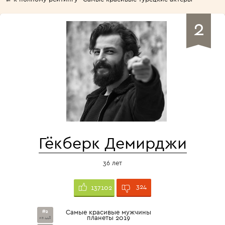
2
Гёкберк Демирджи
36 лет
324
137102
#2
Самые красивые мужчины
планеты 2019
из 448