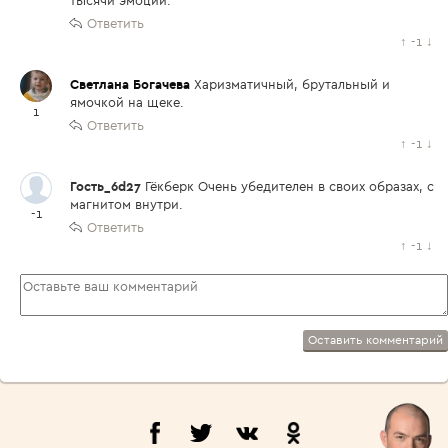
тысячи эмоций.
Ответить
↑
-1
↓
Светлана Богачева
Харизматичный, брутальный и
ямочкой на щеке.
1
Ответить
↑
-1
↓
Гость_6d27
Гёкберк Очень убедителен в своих образах, с
магнитом внутри.
-1
Ответить
↑
-1
↓
Оставить комментарий