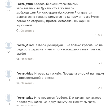
Гость_f288
Красивый,очень талантливый,
харизматичный.Думаю что в жизни он
0
добродушный,милосердный,скромный старается
держаться в тени,не рисуется на камеру и не любуется
собой со стороны, притом оставаясь шикарным
мужчиной.
Ответить
↑
0
↓
Гость_016d
Гёкберк Демирджи - не только красив, но на
редкость харизматичен и по-настоящему талантлив как
0
актёр)
Ответить
↑
0
↓
Гость_6d27
Играет, как живёт. Передача эмоций взглядом
в превосходной степени.
-1
Ответить
↑
0
↓
Гость_3da4
Мне нравится Герберт. Его талант как актера
просто уникален. За одну минуту он может сыграть
-1