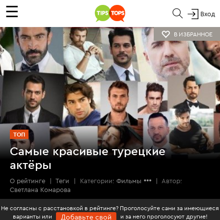
☰
Вход
В ИЗБРАННОЕ
ТОП
Самые красивые турецкие
актёры
О рейтинге
|
Теги
|
Категории:
Фильмы
|
Автор:
Светлана Комарова
Не согласны с расстановкой в рейтинге? Проголосуйте сами за имеющиеся
варианты или
и за него проголосуют другие!
Добавьте свой