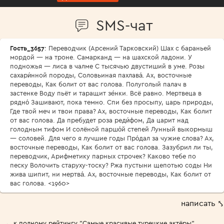
SMS-чат
Гость_3657
: Переводчик (Арсений Тарковский) Шах с бараньей
мордой — на троне. Самарканд — на шахской ладони. У
подножья — лиса в чалме С тысячью двустиший в уме. Розы
сахари́нной породы, Соловьиная пахлава́. Ах, восточные
переводы, Как болит от вас голова. Полуголый палач в
застенке Воду пьёт и таращит зе́нки. Всё равно. Мертвеца в
рядно́ Зашивают, пока темно. Спи без просыпу, царь природы,
Где твой меч и твои права? Ах, восточные переводы, Как болит
от вас голова. Да пребудет роза реди́фом, Да царит над
голодным тифом И солёной паршо́й степей Лунный выкормыш
— соловей. Для чего я лучшие годы Про́дал за чужие слова? Ах,
восточные переводы, Как болит от вас голова. Зазубрил ли ты,
переводчик, Арифметику парных строчек? Каково тебе по
песку Волочить старуху-тоску? Ржа пустыни щепотью соды Ни
жива шипит, ни мертва́. Ах, восточные переводы, Как болит от
вас голова. <1960>
написать ⤣
← к полному рейтингу "Самые красивые турецкие актёры"