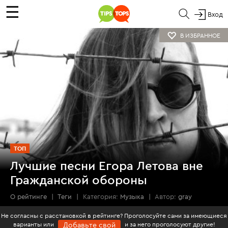
☰
Вход
В ИЗБРАННОЕ
ТОП
Лучшие песни Егора Летова вне
Гражданской обороны
О рейтинге
|
Теги
|
Категория:
Музыка
|
Автор:
gray
Не согласны с расстановкой в рейтинге? Проголосуйте сами за имеющиеся
варианты или
и за него проголосуют другие!
Добавьте свой