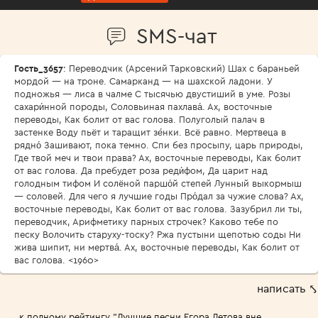
SMS-чат
Гость_3657
: Переводчик (Арсений Тарковский) Шах с бараньей
мордой — на троне. Самарканд — на шахской ладони. У
подножья — лиса в чалме С тысячью двустиший в уме. Розы
сахари́нной породы, Соловьиная пахлава́. Ах, восточные
переводы, Как болит от вас голова. Полуголый палач в
застенке Воду пьёт и таращит зе́нки. Всё равно. Мертвеца в
рядно́ Зашивают, пока темно. Спи без просыпу, царь природы,
Где твой меч и твои права? Ах, восточные переводы, Как болит
от вас голова. Да пребудет роза реди́фом, Да царит над
голодным тифом И солёной паршо́й степей Лунный выкормыш
— соловей. Для чего я лучшие годы Про́дал за чужие слова? Ах,
восточные переводы, Как болит от вас голова. Зазубрил ли ты,
переводчик, Арифметику парных строчек? Каково тебе по
песку Волочить старуху-тоску? Ржа пустыни щепотью соды Ни
жива шипит, ни мертва́. Ах, восточные переводы, Как болит от
вас голова. <1960>
написать ⤣
← к полному рейтингу "Лучшие песни Егора Летова вне