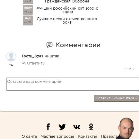
Гражданская Оборона
из 43
#209
Лучший российский хит 1990-х
годов
из 405
#46
Лучшие песни отечественного
рока
из 118
Комментарии
Гость_87a1
ништяк..
Ответить
-4
↑
-2
↓
Оставить комментарий
О сайте
Частые вопросы
Контакты
Правила