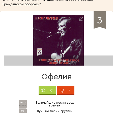
Гражданской обороны"
3
Слушать
Офелия
7
27
#607
Величайшие песни всех
времён
из 2106
#9
Лучшие песни группы