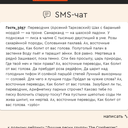
SMS-чат
Гость_3657
: Переводчик (Арсений Тарковский) Шах с бараньей
мордой — на троне. Самарканд — на шахской ладони. У
подножья — лиса в чалме С тысячью двустиший в уме. Розы
сахари́нной породы, Соловьиная пахлава́. Ах, восточные
переводы, Как болит от вас голова. Полуголый палач в
застенке Воду пьёт и таращит зе́нки. Всё равно. Мертвеца в
рядно́ Зашивают, пока темно. Спи без просыпу, царь природы,
Где твой меч и твои права? Ах, восточные переводы, Как болит
от вас голова. Да пребудет роза реди́фом, Да царит над
голодным тифом И солёной паршо́й степей Лунный выкормыш
— соловей. Для чего я лучшие годы Про́дал за чужие слова? Ах,
восточные переводы, Как болит от вас голова. Зазубрил ли ты,
переводчик, Арифметику парных строчек? Каково тебе по
песку Волочить старуху-тоску? Ржа пустыни щепотью соды Ни
жива шипит, ни мертва́. Ах, восточные переводы, Как болит от
вас голова. <1960>
написать ⤣
← к полному рейтингу "Лучшие песни группы The Cranberries"