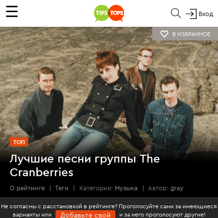
☰
Вход
В ИЗБРАННОЕ
ТОП
Лучшие песни группы The
Cranberries
О рейтинге
|
Теги
|
Категория:
Музыка
|
Автор:
gray
Не согласны с расстановкой в рейтинге? Проголосуйте сами за имеющиеся
варианты или
и за него проголосуют другие!
Добавьте свой