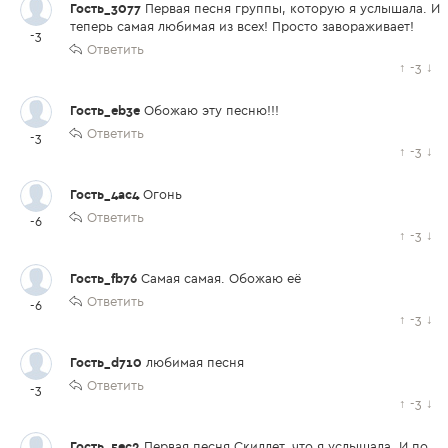
Гость_3077
Первая песня группы, которую я услышала. И
теперь самая любимая из всех! Просто завораживает!
-3
Ответить
↑
-3
↓
Гость_eb3e
Обожаю эту песню!!!
Ответить
-3
↑
-3
↓
Гость_4ac4
Огонь
Ответить
-6
↑
-3
↓
Гость_fb76
Cамая самая. Обожаю её
Ответить
-6
↑
-3
↓
Гость_d710
любимая песня
Ответить
-3
↑
-3
↓
Гость_5ec2
Первая песня Скиллет, что я услышала. И по