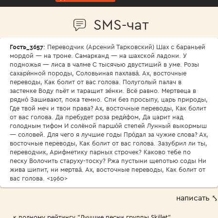
SMS-чат
Гость_3657
: Переводчик (Арсений Тарковский) Шах с бараньей
мордой — на троне. Самарканд — на шахской ладони. У
подножья — лиса в чалме С тысячью двустиший в уме. Розы
сахари́нной породы, Соловьиная пахлава́. Ах, восточные
переводы, Как болит от вас голова. Полуголый палач в
застенке Воду пьёт и таращит зе́нки. Всё равно. Мертвеца в
рядно́ Зашивают, пока темно. Спи без просыпу, царь природы,
Где твой меч и твои права? Ах, восточные переводы, Как болит
от вас голова. Да пребудет роза реди́фом, Да царит над
голодным тифом И солёной паршо́й степей Лунный выкормыш
— соловей. Для чего я лучшие годы Про́дал за чужие слова? Ах,
восточные переводы, Как болит от вас голова. Зазубрил ли ты,
переводчик, Арифметику парных строчек? Каково тебе по
песку Волочить старуху-тоску? Ржа пустыни щепотью соды Ни
жива шипит, ни мертва́. Ах, восточные переводы, Как болит от
вас голова. <1960>
написать ⤣
← к полному рейтингу "Лучшие песни группы Skillet"