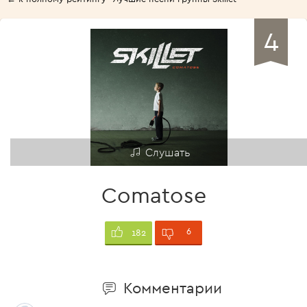
4
Слушать
Comatose
6
182
Комментарии