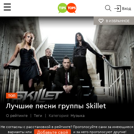
☰
Вход
В ИЗБРАННОЕ
ТОП
Лучшие песни группы Skillet
О рейтинге
|
Теги
|
Категория:
Музыка
Не согласны с расстановкой в рейтинге? Проголосуйте сами за имеющиеся
варианты или
и за него проголосуют другие!
Добавьте свой