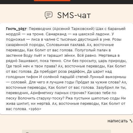
SMS-чат
Гость_3657
: Переводчик (Арсений Тарковский) Шах с бараньей
мордой — на троне. Самарканд — на шахской ладони. У
подножья — лиса в чалме С тысячью двустиший в уме. Розы
сахари́нной породы, Соловьиная пахлава́. Ах, восточные
переводы, Как болит от вас голова. Полуголый палач в
застенке Воду пьёт и таращит зе́нки. Всё равно. Мертвеца в
рядно́ Зашивают, пока темно. Спи без просыпу, царь природы,
Где твой меч и твои права? Ах, восточные переводы, Как болит
от вас голова. Да пребудет роза реди́фом, Да царит над
голодным тифом И солёной паршо́й степей Лунный выкормыш
— соловей. Для чего я лучшие годы Про́дал за чужие слова? Ах,
восточные переводы, Как болит от вас голова. Зазубрил ли ты,
переводчик, Арифметику парных строчек? Каково тебе по
песку Волочить старуху-тоску? Ржа пустыни щепотью соды Ни
жива шипит, ни мертва́. Ах, восточные переводы, Как болит от
вас голова. <1960>
написать ⤣