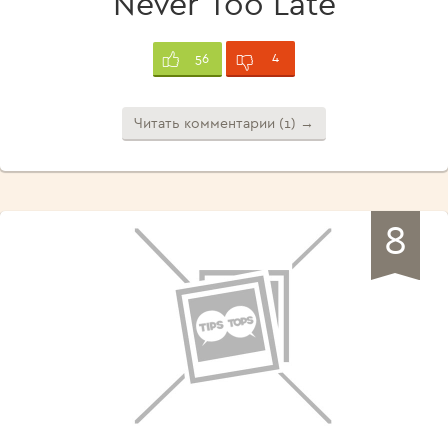
Never Too Late
4
56
Читать комментарии (1) →
8