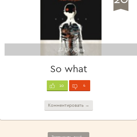
Слушать
So what
4
10
Комментировать →