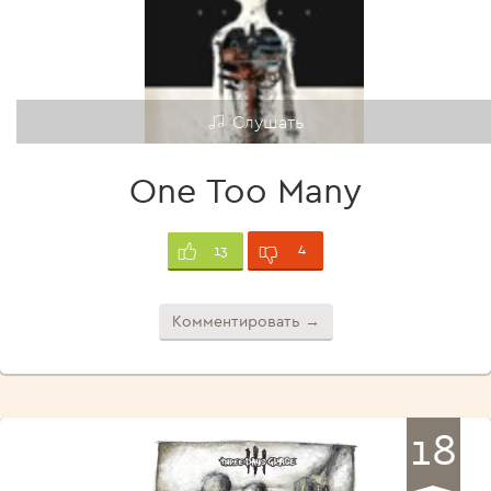
Слушать
One Too Many
4
13
Комментировать →
18