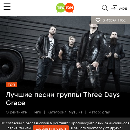
☰
Вход
В ИЗБРАННОЕ
ТОП
Лучшие песни группы Three Days
Grace
О рейтинге
|
Теги
|
Категория:
Музыка
|
Автор:
gray
Не согласны с расстановкой в рейтинге? Проголосуйте сами за имеющиеся
варианты или
и за него проголосуют другие!
Добавьте свой