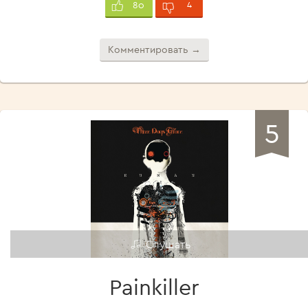
4
80
Комментировать →
5
Слушать
Painkiller