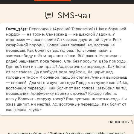
SMS-чат
Гость_3657
: Переводчик (Арсений Тарковский) Шах с бараньей
мордой — на троне. Самарканд — на шахской ладони. У
подножья — лиса в чалме С тысячью двустиший в уме. Розы
сахари́нной породы, Соловьиная пахлава́. Ах, восточные
переводы, Как болит от вас голова. Полуголый палач в
застенке Воду пьёт и таращит зе́нки. Всё равно. Мертвеца в
рядно́ Зашивают, пока темно. Спи без просыпу, царь природы,
Где твой меч и твои права? Ах, восточные переводы, Как болит
от вас голова. Да пребудет роза реди́фом, Да царит над
голодным тифом И солёной паршо́й степей Лунный выкормыш
— соловей. Для чего я лучшие годы Про́дал за чужие слова? Ах,
восточные переводы, Как болит от вас голова. Зазубрил ли ты,
переводчик, Арифметику парных строчек? Каково тебе по
песку Волочить старуху-тоску? Ржа пустыни щепотью соды Ни
жива шипит, ни мертва́. Ах, восточные переводы, Как болит от
вас голова. <1960>
написать ⤣
← к полному рейтингу "Любимый герой сериала «Молодёжка»"