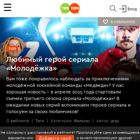
☰
Вход
В ИЗБРАННОЕ
ТОП
Любимый герой сериала
«Молодёжка»
Вам тоже понравилось наблюдать за приключениями
молодёжной хоккейной команды «Медведи»? У нас
хорошая новость - в апреле 2015 года стартовали
съемки третьего сезона сериала «Молодёжка»! В
ожидании новых серий вспоминаем героев сериала и
голосуем за своих любимчиков!
О рейтинге
|
Теги
|
Категория:
Фильмы
|
Автор:
gray
Не согласны с расстановкой в рейтинге? Проголосуйте сами за имеющиеся
варианты или
и за него проголосуют другие!
Добавьте свой