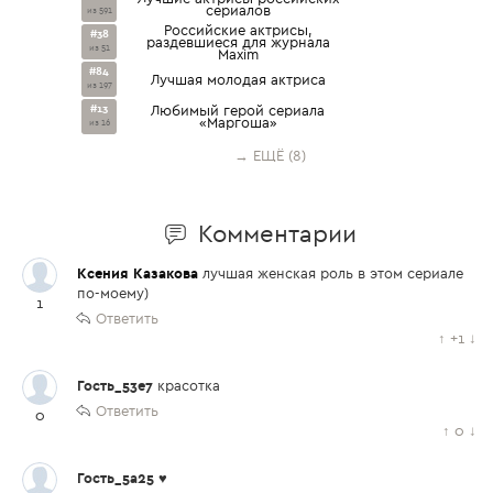
сериалов
из 591
Российские актрисы,
#38
раздевшиеся для журнала
из 51
Maxim
#84
Лучшая молодая актриса
из 197
#13
Любимый герой сериала
«Маргоша»
из 16
→ ЕЩЁ (8)
Комментарии
Ксения Казакова
лучшая женская роль в этом сериале
по-моему)
1
Ответить
↑
+1
↓
Гость_53e7
красотка
Ответить
0
↑
0
↓
Гость_5a25
♥