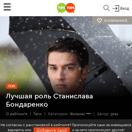
☰
Вход
В ИЗБРАННОЕ
ТОП
Лучшая роль Станислава
Бондаренко
О рейтинге
|
Теги
|
Категории:
Фильмы
|
Автор:
gray
Не согласны с расстановкой в рейтинге? Проголосуйте сами за имеющиеся
варианты или
и за него проголосуют другие!
Добавьте свой