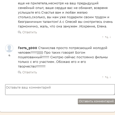
еще не прилетела,несмотря на ваш предыдущий
семейный опыт, ваше сердце вас не обманет, вовремя
услышьте его.Счастья вам и любви желаю
столько,сколько, вы нам уже подарили своим трудом и
безграничным талантом! А с Олесей вы смотритесь очень
гармонично, жаль, что она замужем .Искренне, Елена.
Ответить
↑
+4
↓
Гость_5000
Станислав просто потрясающий молодой
человек!!!!!!)))))) Про таких говорят Богом
4
поцелованный!!!!!!! Смотрю сейчас постоянно фильмы
только с его участием..Обожаю его и его
творчество!!!!!!!!!
Ответить
↑
+4
↓
Оставить комментарий