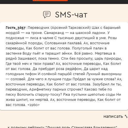
SMS-чат
Гость_3657
: Переводчик (Арсений Тарковский) Шах с бараньей
мордой — на троне. Самарканд — на шахской ладони. У
подножья — лиса в чалме С тысячью двустиший в уме. Розы
сахари́нной породы, Соловьиная пахлава́. Ах, восточные
переводы, Как болит от вас голова. Полуголый палач в
застенке Воду пьёт и таращит зе́нки. Всё равно. Мертвеца в
рядно́ Зашивают, пока темно. Спи без просыпу, царь природы,
Где твой меч и твои права? Ах, восточные переводы, Как болит
от вас голова. Да пребудет роза реди́фом, Да царит над
голодным тифом И солёной паршо́й степей Лунный выкормыш
— соловей. Для чего я лучшие годы Про́дал за чужие слова? Ах,
восточные переводы, Как болит от вас голова. Зазубрил ли ты,
переводчик, Арифметику парных строчек? Каково тебе по
песку Волочить старуху-тоску? Ржа пустыни щепотью соды Ни
жива шипит, ни мертва́. Ах, восточные переводы, Как болит от
вас голова. <1960>
написать ⤣
← к полному рейтингу "Лучшая роль Станислава Бондаренко"