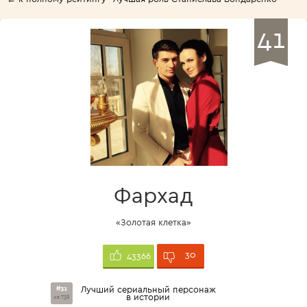
41
Фархад
«Золотая клетка»
30
43366
#31
Лучший сериальный персонаж
в истории
из 738