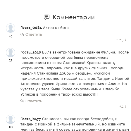
Комментарии
Гость_0d84
Актер от бога
Ответить
13
↑
+5
↓
Гость_5648
Была заинтригована ожидание Фильма. После
просмотра в очередной раз была переполнена
13
восхищением от игры Станислава! Красота,талант,
искренность -впрочем,как и в других фильмах. Господь
наделил Станислава добрым сердцем, мужской
привлекательностью и массой талантов. Тандем с Ириной
Антоненко удачен,Ирина смогла раскрыться в Алине. Но
чувства у Стаса были более откровенными. Спасибо !
Успехов в покорении творческих высот!!!
Ответить
↑
+4
↓
Гость_b477
Станислав, вы как всегда бесподобен, и
тандем с Ириной в фильме замечательный, но извините
10
меня за бесплатный совет, ваша половинка в жизни к вам