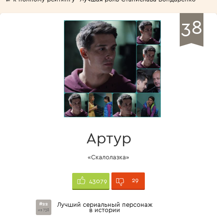
38
Артур
«Скалолазка»
29
43079
#22
Лучший сериальный персонаж
в истории
из 738