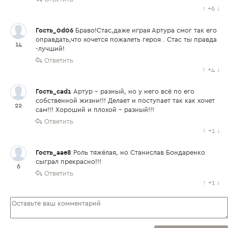
↑
+6
↓
Гость_0d06
Браво!Стас,даже играя Артура смог так его
оправдать,что хочется пожалеть героя . Стас ты правда
14
-лучший!
Ответить
↑
+4
↓
Гость_cad1
Артур - разный, но у него всё по его
собственной жизни!!! Делает и поступает так как хочет
22
сам!!! Хороший и плохой - разный!!!
Ответить
↑
+1
↓
Гость_aae8
Роль тяжёлая, но Станислав Бондаренко
сыграл прекрасно!!!
6
Ответить
↑
+1
↓