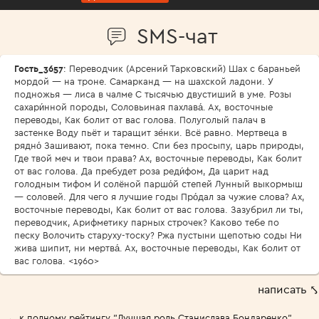
SMS-чат
Гость_3657
: Переводчик (Арсений Тарковский) Шах с бараньей
мордой — на троне. Самарканд — на шахской ладони. У
подножья — лиса в чалме С тысячью двустиший в уме. Розы
сахари́нной породы, Соловьиная пахлава́. Ах, восточные
переводы, Как болит от вас голова. Полуголый палач в
застенке Воду пьёт и таращит зе́нки. Всё равно. Мертвеца в
рядно́ Зашивают, пока темно. Спи без просыпу, царь природы,
Где твой меч и твои права? Ах, восточные переводы, Как болит
от вас голова. Да пребудет роза реди́фом, Да царит над
голодным тифом И солёной паршо́й степей Лунный выкормыш
— соловей. Для чего я лучшие годы Про́дал за чужие слова? Ах,
восточные переводы, Как болит от вас голова. Зазубрил ли ты,
переводчик, Арифметику парных строчек? Каково тебе по
песку Волочить старуху-тоску? Ржа пустыни щепотью соды Ни
жива шипит, ни мертва́. Ах, восточные переводы, Как болит от
вас голова. <1960>
написать ⤣
← к полному рейтингу "Лучшая роль Станислава Бондаренко"