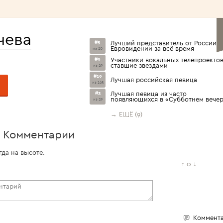
<1960>
чева
#5
Лучший представитель от России н
Евровидении за всё время
из 20
#9
Участники вокальных телепроектов
ставшие звездами
из 29
#19
Лучшая российская певица
из 165
#3
Лучшая певица из часто
появляющихся в «Субботнем вече
из 29
→ ЕЩЁ (9)
Комментарии
да на высоте.
↑
0
↓
Коммента