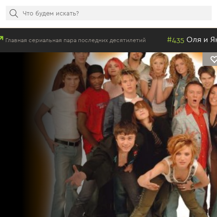
#435
Оля и Янек
я сериальная пара последних десятилетий