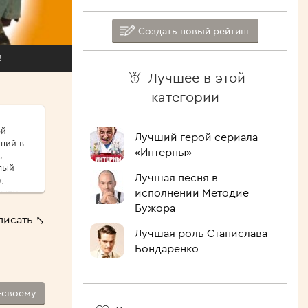
Создать новый рейтинг
!
Лучшее в этой
категории
ой
Лучший герой сериала
ший в
«Интерны»
,
лый
Лучшая песня в
.
исполнении Методие
сыпу,
ые
Бужора
писать ⤣
ршо́й
Лучшая роль Станислава
шие
Бондаренко
 Как
лочить
ипит,
-своему
голова.