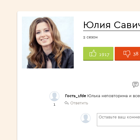
Юлия Сави
2 сезон
38
1917
Гость_1fde
Юлька неповторима и всег
Ответить
1