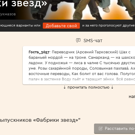
и звезд»
Лукмазов
имеющиеся варианты или
и за него проголосуют другие
Добавьте свой
SMS-чат
Гость_3657
: Переводчик (Арсений Тарковский) Шах с
бараньей мордой — на троне. Самарканд — на шахск
ладони. У подножья — лиса в чалме С тысячью двусти
уме. Розы сахари́нной породы, Соловьиная пахлава́. Ах
восточные переводы, Как болит от вас голова. Полуго
палач в застенке Воду пьёт и таращит зе́нки. Всё равно
Мертвеца в рядно́ Зашивают, пока темно. Спи без про
⇣ прочитать полностью ⇣
царь природы, Где твой меч и твои права? Ах, восточн
переводы, Как болит от вас голова. Да пребудет роза
на
реди́фом, Да царит над голодным тифом И солёной па
степей Лунный выкормыш — соловей. Для чего я луч
годы Про́дал за чужие слова? Ах, восточные переводы,
болит от вас голова. Зазубрил ли ты, переводчик,
выпускников «Фабрики звезд»"
Арифметику парных строчек? Каково тебе по песку Во
старуху-тоску? Ржа пустыни щепотью соды Ни жива ш
Расставить по
ни мертва́. Ах, восточные переводы, Как болит от вас 