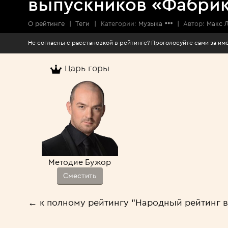
выпускников «Фабрик
О рейтинге
|
Теги
|
Категории:
Музыка
|
Автор:
Макс 
Не согласны с расстановкой в рейтинге? Проголосуйте сами за 
Царь горы
Методие Бужор
Сместить
← к полному рейтингу "Народный рейтинг 