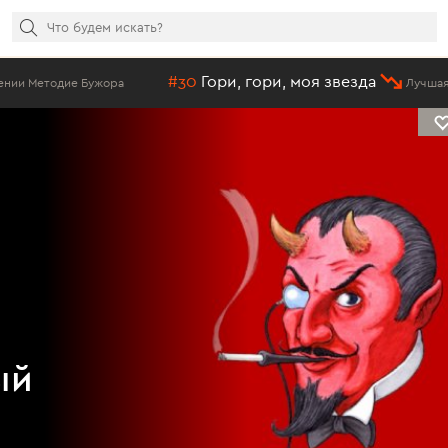
#30
Гори, гори, моя звезда
тодие Бужора
Лучшая песня 
ый