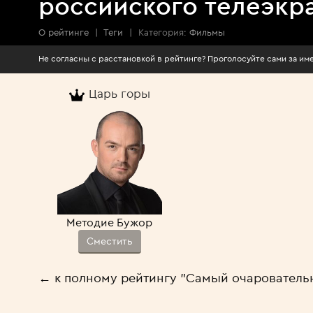
российского телеэкр
О рейтинге
|
Теги
|
Категория:
Фильмы
Не согласны с расстановкой в рейтинге? Проголосуйте сами за 
Царь горы
Методие Бужор
Сместить
← к полному рейтингу "Самый очарователь