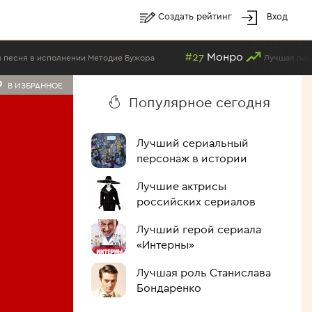
Создать рейтинг
Вход
#27
Монро
в исполнении Методие Бужора
Лучшая песня в ис
В ИЗБРАННОЕ
Популярное сегодня
Лучший сериальный
персонаж в истории
Лучшие актрисы
российских сериалов
Лучший герой сериала
«Интерны»
Лучшая роль Станислава
Бондаренко