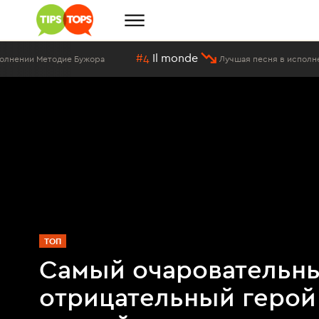
#4
Il monde
и Методие Бужора
Лучшая песня в исполнении Ме
ТОП
Самый очаровательн
отрицательный герой