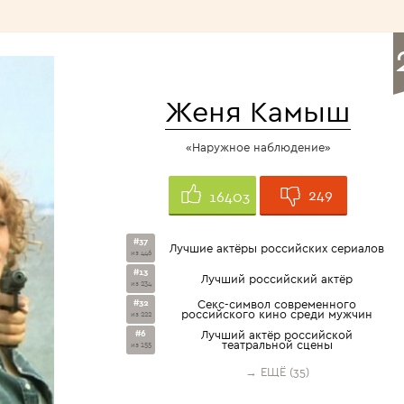
<1960>
Женя Камыш
«Наружное наблюдение»
249
16403
#37
Лучшие актёры российских сериалов
из 446
#13
Лучший российский актёр
из 234
#32
Секс-символ современного
российского кино среди мужчин
из 222
#6
Лучший актёр российской
театральной сцены
из 155
→ ЕЩЁ (35)