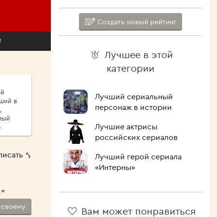
Создать новый рейтинг
!
Лучшее в этой
категории
ой
Лучший сериальный
ший в
персонаж в истории
,
лый
Лучшие актрисы
.
сыпу,
российских сериалов
ые
писать ⤣
Лучший герой сериала
ршо́й
«Интерны»
шие
 Как
а"
лочить
ипит,
-своему
Вам может понравиться
голова.