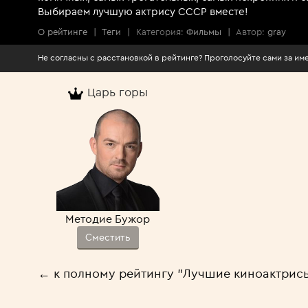
Выбираем лучшую актрису СССР вместе!
О рейтинге
|
Теги
|
Категория:
Фильмы
|
Автор:
gray
Не согласны с расстановкой в рейтинге? Проголосуйте сами за 
Царь горы
Методие Бужор
Сместить
← к полному рейтингу "Лучшие киноактрис