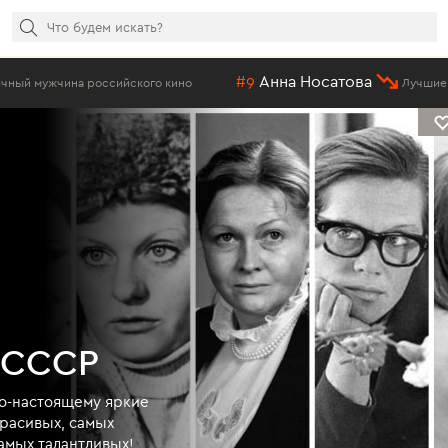
#9
Анна Носатова
ина российского кино
Лучшие актрисы 
 СССР
по-настоящему яркие
красивых, самых
амых талантливых!