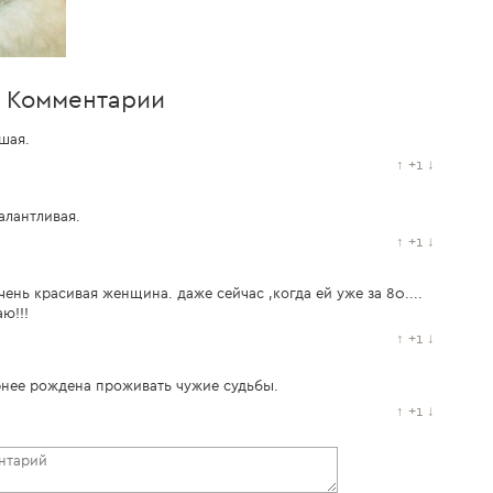
Комментарии
шая.
↑
+1
↓
алантливая.
↑
+1
↓
ень красивая женщина. даже сейчас ,когда ей уже за 80....
аю!!!
↑
+1
↓
рнее рождена проживать чужие судьбы.
↑
+1
↓