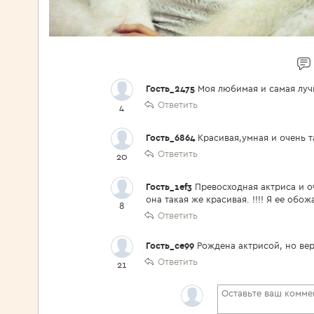
Гость_2475
Моя любимая и самая луч
Ответить
4
Гость_6864
Красивая,умная и очень т
Ответить
20
Гость_1ef3
Превосходная актриса и оч
она такая же красивая. !!!! Я ее обож
8
Ответить
Гость_ce99
Рождена актрисой, но ве
Ответить
21