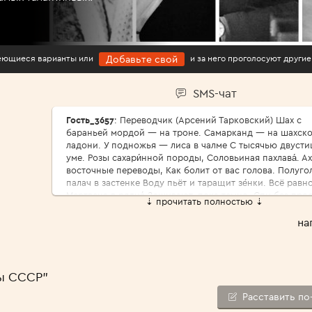
имеющиеся варианты или
и за него проголосуют другие
Добавьте свой
SMS-чат
Гость_3657
: Переводчик (Арсений Тарковский) Шах с
бараньей мордой — на троне. Самарканд — на шахск
ладони. У подножья — лиса в чалме С тысячью двусти
уме. Розы сахари́нной породы, Соловьиная пахлава́. Ах
восточные переводы, Как болит от вас голова. Полуго
палач в застенке Воду пьёт и таращит зе́нки. Всё равно
Мертвеца в рядно́ Зашивают, пока темно. Спи без про
⇣ прочитать полностью ⇣
царь природы, Где твой меч и твои права? Ах, восточн
переводы, Как болит от вас голова. Да пребудет роза
на
реди́фом, Да царит над голодным тифом И солёной па
степей Лунный выкормыш — соловей. Для чего я луч
годы Про́дал за чужие слова? Ах, восточные переводы,
болит от вас голова. Зазубрил ли ты, переводчик,
ы СССР"
Арифметику парных строчек? Каково тебе по песку Во
старуху-тоску? Ржа пустыни щепотью соды Ни жива ш
Расставить по
ни мертва́. Ах, восточные переводы, Как болит от вас 