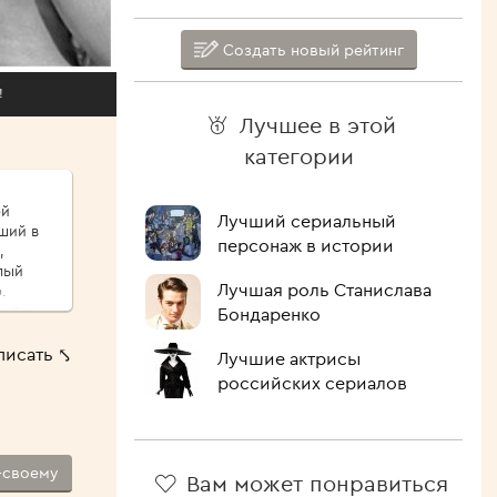
Создать новый рейтинг
!
Лучшее в этой
категории
ой
Лучший сериальный
ший в
персонаж в истории
,
лый
Лучшая роль Станислава
.
сыпу,
Бондаренко
ые
писать ⤣
Лучшие актрисы
ршо́й
российских сериалов
шие
 Как
лочить
ипит,
-своему
Вам может понравиться
голова.