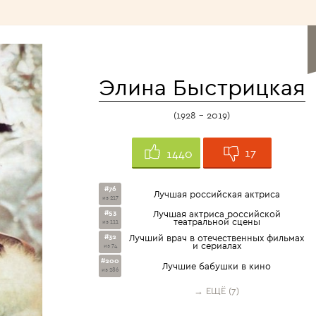
<1960>
Элина Быстрицкая
(1928 - 2019)
17
1440
#76
Лучшая российская актриса
из 217
#53
Лучшая актриса российской
театральной сцены
из 111
#32
Лучший врач в отечественных фильмах
и сериалах
из 74
#200
Лучшие бабушки в кино
из 286
→ ЕЩЁ (7)