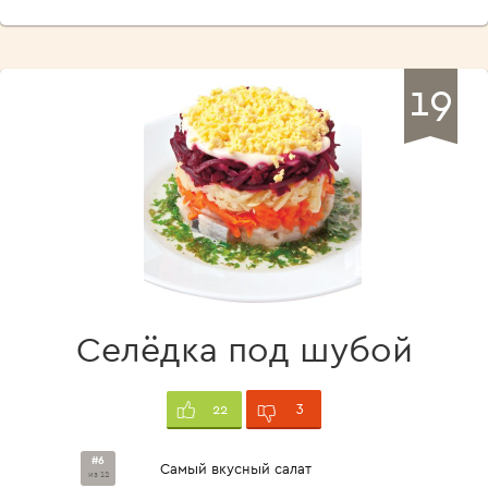
19
Селёдка под шубой
3
22
#6
Самый вкусный салат
из 12