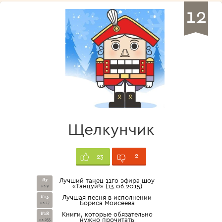
12
Щелкунчик
2
23
#7
Лучший танец 11го эфира шоу
«Танцуй!» (13.06.2015)
из 9
#13
Лучшая песня в исполнении
Бориса Моисеева
из 17
#18
Книги, которые обязательно
нужно прочитать
из 255