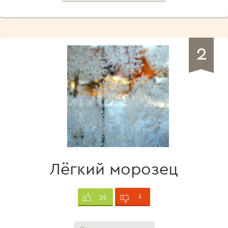
2
Лёгкий морозец
1
39