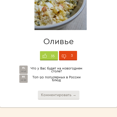
Оливье
3
35
#1
Что у Вас будет на новогоднем
столе?
из 41
#6
Топ-20 популярных в России
блюд
из 20
Комментировать →