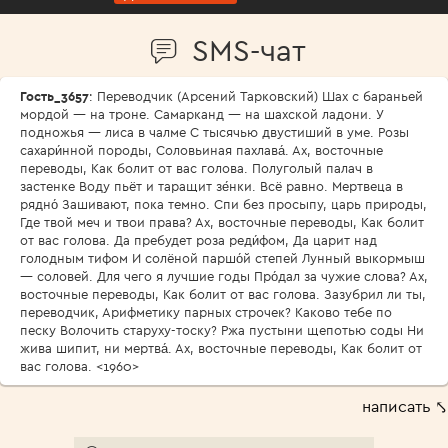
SMS-чат
Гость_3657
: Переводчик (Арсений Тарковский) Шах с бараньей
мордой — на троне. Самарканд — на шахской ладони. У
подножья — лиса в чалме С тысячью двустиший в уме. Розы
сахари́нной породы, Соловьиная пахлава́. Ах, восточные
переводы, Как болит от вас голова. Полуголый палач в
застенке Воду пьёт и таращит зе́нки. Всё равно. Мертвеца в
рядно́ Зашивают, пока темно. Спи без просыпу, царь природы,
Где твой меч и твои права? Ах, восточные переводы, Как болит
от вас голова. Да пребудет роза реди́фом, Да царит над
голодным тифом И солёной паршо́й степей Лунный выкормыш
— соловей. Для чего я лучшие годы Про́дал за чужие слова? Ах,
восточные переводы, Как болит от вас голова. Зазубрил ли ты,
переводчик, Арифметику парных строчек? Каково тебе по
песку Волочить старуху-тоску? Ржа пустыни щепотью соды Ни
жива шипит, ни мертва́. Ах, восточные переводы, Как болит от
вас голова. <1960>
написать ⤣