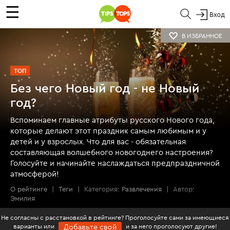
☰
Вход
В ИЗБРАННОЕ
ТОП
Без чего Новый год - не Новый
год?
Вспоминаем главные атрибуты русского Нового года,
которые делают этот праздник самым любимым и у
детей и у взрослых. Что для вас - обязательная
составляющая волшебного новогоднего настроения?
Голосуйте и начинайте наслаждаться предпраздничной
атмосферой!
О рейтинге
|
Теги
|
Категория:
Развлечения
|
Автор:
Эмилия
Не согласны с расстановкой в рейтинге? Проголосуйте сами за имеющиеся
варианты или
и за него проголосуют другие!
Добавьте свой