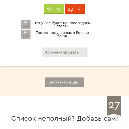
4
23
#4
Что у Вас будет на новогоднем
столе?
из 41
#2
Топ-20 популярных в России
блюд
из 20
Комментировать →
Загрузить ещё...
27
Список неполный? Добавь сам!