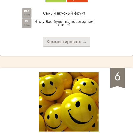
#10
Самый вкусный фрукт
из 22
#2
Что у Вас будет на новогоднем
столе?
из 41
Комментировать →
6