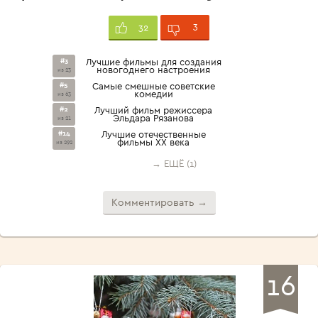
3
32
#3
Лучшие фильмы для создания
новогоднего настроения
из 23
#5
Самые смешные советские
комедии
из 63
#2
Лучший фильм режиссера
Эльдара Рязанова
из 21
#14
Лучшие отечественные
фильмы XX века
из 292
→ ЕЩЁ (1)
Комментировать →
16