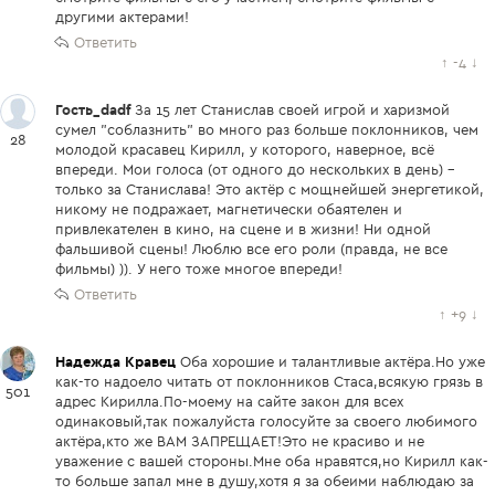
другими актерами!
Ответить
↑
-4
↓
Гость_dadf
За 15 лет Станислав своей игрой и харизмой
сумел "соблазнить" во много раз больше поклонников, чем
28
молодой красавец Кирилл, у которого, наверное, всё
впереди. Мои голоса (от одного до нескольких в день) -
только за Станислава! Это актёр с мощнейшей энергетикой,
никому не подражает, магнетически обаятелен и
привлекателен в кино, на сцене и в жизни! Ни одной
фальшивой сцены! Люблю все его роли (правда, не все
фильмы) )). У него тоже многое впереди!
Ответить
↑
+9
↓
Надежда Кравец
Оба хорошие и талантливые актёра.Но уже
как-то надоело читать от поклонников Стаса,всякую грязь в
501
адрес Кирилла.По-моему на сайте закон для всех
одинаковый,так пожалуйста голосуйте за своего любимого
актёра,кто же ВАМ ЗАПРЕЩАЕТ!Это не красиво и не
уважение с вашей стороны.Мне оба нравятся,но Кирилл как-
то больше запал мне в душу,хотя я за обеими наблюдаю за