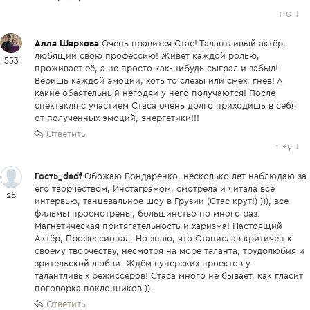
↑
0
↓
Алла Шаркова
Очень нравится Стас! Талантливый актёр,
любящий свою профессию! Живёт каждой ролью,
553
проживает её, а не просто как-нибудь сыграл и забыл!
Веришь каждой эмоции, хоть то слёзы или смех, гнев! А
какие обаятельный негодяи у него получаются! После
спектакля с участием Стаса очень долго приходишь в себя
от полученных эмоций, энергетики!!!
Ответить
↑
+9
↓
Гость_dadf
Обожаю Бондаренко, несколько лет наблюдаю за
его творчеством, Инстаграмом, смотрела и читала все
28
интервью, танцевальное шоу в Грузии (Стас крут!) ))), все
фильмы просмотрены, большинство по много раз.
Магнетическая притягательность и харизма! Настоящий
Актёр, Профессионал. Но знаю, что Станислав критичен к
своему творчеству, несмотря на море таланта, трудолюбия и
зрительской любви. Ждём суперских проектов у
талантливых режиссёров! Стаса много не бывает, как гласит
поговорка поклонников )).
Ответить