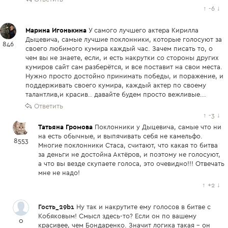
↑
-6
↓
Марина Игонькина
У самого лучшего актера Кирилла
Дыцевича, самые лучшие поклонники, которые голосуют за
846
своего любимого кумира каждый час. Зачем писать то, о
чем вы не знаете, если, и есть накрутки со стороны других
кумиров сайт сам разберётся, и все поставит на свои места.
Нужно просто достойно принимать победы, и поражение, и
поддерживать своего кумира, каждый актер по своему
талантлив,и красив.. давайте будем просто вежливые...
Ответить
↑
-3
↓
Татьяна Громова
Поклонники у Дыцевича, самые что ни
на есть обычные, и выпячивать себя не камельфо.
8553
Многие поклонники Стаса, считают, что какая то битва
за деньги не достойна Актёров, и поэтому не голосуют,
а что вы везде скупаете голоса, это очевидно!!! Отвечать
мне не надо!
↑
+2
↓
Гость_29b1
Ну так и накрутите ему голосов в битве с
Кобяковым! Смысл здесь-то? Если он по вашему
0
красивее, чем Бондаренко. Значит логика такая - он