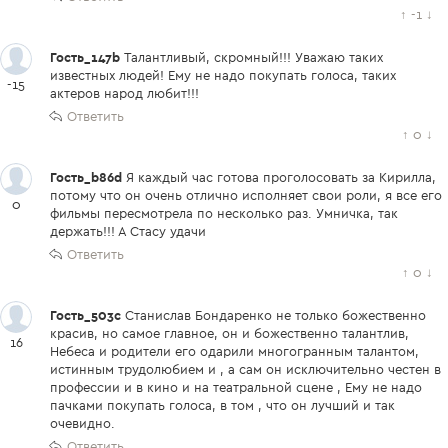
↑
-1
↓
Гость_147b
Талантливый, скромный!!! Уважаю таких
известных людей! Ему не надо покупать голоса, таких
-15
актеров народ любит!!!
Ответить
↑
0
↓
Гость_b86d
Я каждый час готова проголосовать за Кирилла,
потому что он очень отлично исполняет свои роли, я все его
0
фильмы пересмотрела по несколько раз. Умничка, так
держать!!! А Стасу удачи
Ответить
↑
0
↓
Гость_503c
Станислав Бондаренко не только божественно
красив, но самое главное, он и божественно талантлив,
16
Небеса и родители его одарили многогранным талантом,
истинным трудолюбием и , а сам он исключительно честен в
профессии и в кино и на театральной сцене , Ему не надо
пачками покупать голоса, в том , что он лучший и так
очевидно.
Ответить