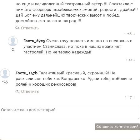
но еще и великолепный театральный актер !!! Спектакли с
ним это феерверк незабываемых эмоций, радости , драйва!!!
Дай Бог ему дальнейших творческих высот и побед,
достойных его таланта наград !!!
Ответить
↑
+8
↓
Гость_69c3
Очень хочу попасть именно на спектакль с
участием Станислава, но пока в наших краях нет
0
гастролей. Но не теряю надежды!
↑
0
↓
Гость_147b
Талантливый,красивый, скромный! Не
расхваливает себя как Бондаренко. Удачи тебе, побольше
-15
ролей и хороших режиссеров!
Ответить
↑
-7
↓
Оставить комментарий