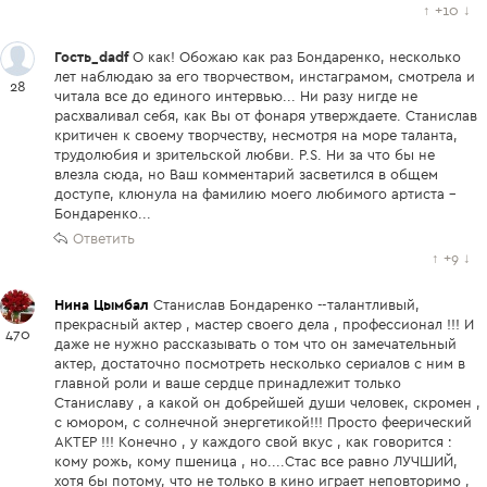
↑
+10
↓
Гость_dadf
О как! Обожаю как раз Бондаренко, несколько
лет наблюдаю за его творчеством, инстаграмом, смотрела и
28
читала все до единого интервью... Ни разу нигде не
расхваливал себя, как Вы от фонаря утверждаете. Станислав
критичен к своему творчеству, несмотря на море таланта,
трудолюбия и зрительской любви. P.S. Ни за что бы не
влезла сюда, но Ваш комментарий засветился в общем
доступе, клюнула на фамилию моего любимого артиста -
Бондаренко...
Ответить
↑
+9
↓
Нина Цымбал
Станислав Бондаренко --талантливый,
прекрасный актер , мастер своего дела , профессионал !!! И
470
даже не нужно рассказывать о том что он замечательный
актер, достаточно посмотреть несколько сериалов с ним в
главной роли и ваше сердце принадлежит только
Станиславу , а какой он добрейшей души человек, скромен ,
с юмором, с солнечной энергетикой!!! Просто феерический
АКТЕР !!! Конечно , у каждого свой вкус , как говорится :
кому рожь, кому пшеница , но....Стас все равно ЛУЧШИЙ,
хотя бы потому, что не только в кино играет неповторимо ,