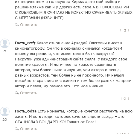
их творчеством и голосую за Кирилла,это мой выбор и
решение,также как и у других есть свое.А В ГОЛОСОВАНИИ
С КОБЯКОВЫМ,Я СЧИТАЮ НЕ КОРЕКТНО СРАВНИВАТЬ ЖИВЫХ
С МЁРТВЫМИ.(ИЗВИНИТЕ).
Ответить
↑
-3
↓
Гость_02f7
Какое отношение Аркадий Олегович имеет к
киноматогрофу. Он что в сериалах снимался когда-то?И
0
почему вы решили, что имеет место быть накрутка?
Накрутки уже администрация сайта сняла. У каждого свое
понятие красоты. И логичнее по красоте сравнивать
актеров, тем более ныне живущих, чем актера и певца,
разных возрастов, тем более ныне покойного. Ну нельзя
покойного сравнивать с живым и тем более разных жанров-
актер и певец, ну разное это. Это мое мнение
Ответить
↑
0
↓
Гость_0d7a
Есть моменты, которые хочется растянуть на всю
жизнь. И есть люди, которых хочется видеть всегда - это
20
СТАНИСЛАВ БОНДАРЕНКО! Талант от Бога!
Ответить