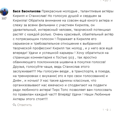
↑
+10
↓
Бася Василькова
Прекрасные молодые , талантливые актёры
Кирилл и Станислав! Но голосую душой и сердцем за
197
Кирилла! Обратила внимание на совсем ещё юного актера и
слежу за всеми фильмами с участием Кирилла, он
удивительный, интересный человек, творческий потенциал
растёт с каждой ролью. Очень красивый, обаятельный актёр
с потрясающим голосом ! Поражает в Кирилле его
серьезное и требовательное отношение к выбранной
творческой профессии! Кирилл так молод , и у него все ещё
впереди! Удачи и успешной карьеры ! Хочу обратиться на
страницах комментария к Гостью 503 , так яростно
обвиняющего поклонников ыцевича в покупке голосов!
Друзья, голосуйте чаще, ведь Станислав этого
заслуживает!!! Мы голосуем везде , в транспорте, в поезде,
на тренировках с внуками( это я про свои голосования) и
Днём , и ночью! У нас такие админы классные, что
организовывают нас ежечасно и сподвигают на подвиги
ради любимого актера! Тирс Топс позволяет вам голосовать
по правилам каждый час!!! Вперёд! Удачи ! Наши Любимые
Актеры этого стоят!!!
Ответить
↑
-2
↓