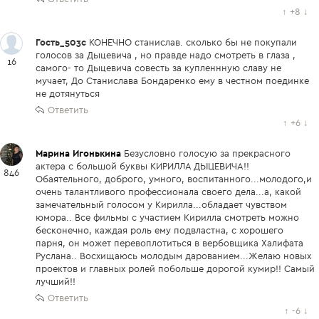
↑
+8
↓
Гость_503c
КОНЕЧНО станислав. сколько бы не покупали
голосов за Дыцевича , но правде надо смотреть в глаза ,
16
самого- то Дыцевича совесть за купленнную славу не
мучает, До Станислава Бондаренко ему в честном поединке
не дотянуться
Ответить
↑
+6
↓
Марина Игонькина
Безусловно голосую за прекрасного
актера с большой буквы КИРИЛЛА ДЫЦЕВИЧА!!
846
Обаятельного, доброго, умного, воспитанного...молодого,и
очень талантливого профессионала своего дела...а, какой
замечательный голосом у Кирилла...обладает чувством
юмора.. Все фильмы с участием Кирилла смотреть можно
бесконечно, каждая роль ему подвластна, с хорошего
парня, он может перевоплотиться в вербовщика Халифата
Руслана.. Восхищаюсь молодым дарованием...Желаю новых
проектов и главных ролей побольше дорогой кумир!! Самый
лучший!!
Ответить
↑
-6
↓