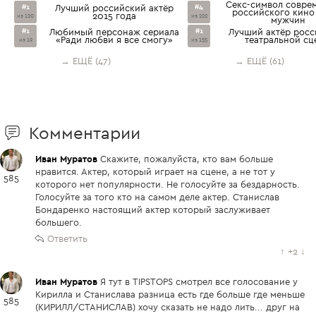
Секс-символ совре
#1
Лучший российский актёр
#4
российского кино
2015 года
из 120
из 222
мужчин
#1
Любимый персонаж сериала
#1
Лучший актёр рос
«Ради любви я все смогу»
театральной с
из 19
из 155
→ ЕЩЁ (47)
→ ЕЩЁ (61)
Комментарии
Иван Муратов
Скажите, пожалуйста, кто вам больше
нравится. Актер, который играет на сцене, а не тот у
585
которого нет популярности. Не голосуйте за бездарность.
Голосуйте за того кто на самом деле актер. Станислав
Бондаренко настоящий актер который заслуживает
большего.
Ответить
↑
+2
↓
Иван Муратов
Я тут в TIPSTOPS смотрел все голосование у
Кирилла и Станислава разница есть где больше где меньше
585
(КИРИЛЛ/СТАНИСЛАВ) хочу сказать не надо лить... друг на