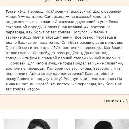
Гость_3657
: Переводчик (Арсений Тарковский) Шах с бараньей
мордой — на троне. Самарканд — на шахской ладони. У
подножья — лиса в чалме С тысячью двустиший в уме. Розы
сахари́нной породы, Соловьиная пахлава́. Ах, восточные
переводы, Как болит от вас голова. Полуголый палач в
застенке Воду пьёт и таращит зе́нки. Всё равно. Мертвеца в
рядно́ Зашивают, пока темно. Спи без просыпу, царь природы,
Где твой меч и твои права? Ах, восточные переводы, Как болит
от вас голова. Да пребудет роза реди́фом, Да царит над
голодным тифом И солёной паршо́й степей Лунный выкормыш
— соловей. Для чего я лучшие годы Про́дал за чужие слова? Ах,
восточные переводы, Как болит от вас голова. Зазубрил ли ты,
переводчик, Арифметику парных строчек? Каково тебе по
песку Волочить старуху-тоску? Ржа пустыни щепотью соды Ни
жива шипит, ни мертва́. Ах, восточные переводы, Как болит от
вас голова. <1960>
написать ⤣