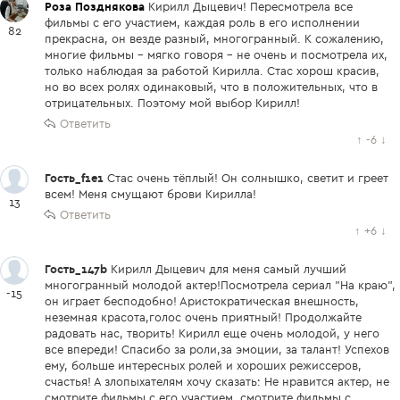
Роза Позднякова
Кирилл Дыцевич! Пересмотрела все
фильмы с его участием, каждая роль в его исполнении
82
прекрасна, он везде разный, многогранный. К сожалению,
многие фильмы - мягко говоря - не очень и посмотрела их,
только наблюдая за работой Кирилла. Стас хорош красив,
но во всех ролях одинаковый, что в положительных, что в
отрицательных. Поэтому мой выбор Кирилл!
Ответить
↑
-6
↓
Гость_f1e1
Стас очень тёплый! Он солнышко, светит и греет
всем! Меня смущают брови Кирилла!
13
Ответить
↑
+6
↓
Гость_147b
Кирилл Дыцевич для меня самый лучший
многогранный молодой актер!Посмотрела сериал "На краю",
-15
он играет бесподобно! Аристократическая внешность,
неземная красота,голос очень приятный! Продолжайте
радовать нас, творить! Кирилл еще очень молодой, у него
все впереди! Спасибо за роли,за эмоции, за талант! Успехов
ему, больше интересных ролей и хороших режиссеров,
счастья! А злопыхателям хочу сказать: Не нравится актер, не
смотрите фильмы с его участием, смотрите фильмы с