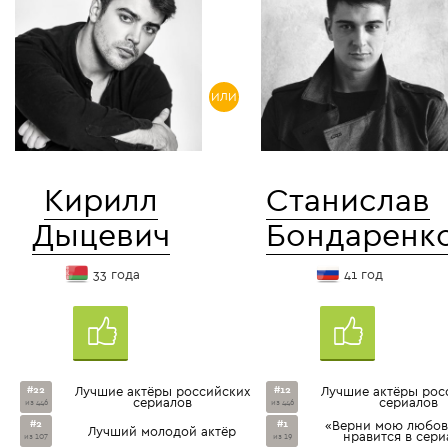
ИЛИ
Кирилл
Станислав
Дыцевич
Бондаренк
33 года
41 год
#22
Лучшие актёры российских
#12
Лучшие актёры рос
сериалов
сериалов
из 446
из 446
#2
#1
«Верни мою любов
Лучший молодой актёр
нравится в сери
из 107
из 19