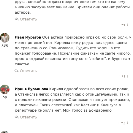
друга, спокойно отдаем предпочтение тем кто по вашему
мнению заслуживает внимание. Зрители они оценят работы
актеров.
Ответить
↑
+1
↓
Иван Муратов
Оба актера прекрасно играют, но свои роли, у
меня претензий нет. Кирилла вижу редко последнее время
585
по сравнению со Станиславом, Судить кто хорош а кто...
покажет голосование. Пожелание фанаткам не хайте никого,
просто отдавайте симпатии тому кого "любите", и будет вам
счастье.
Ответить
↑
+1
↓
Ирина Бурьянова
Кирилл однообразен во всех своих ролях,
а Станислав легко справляется как с отрицательными, так и
69
с положительными ролями. Станислав и танцует прекрасно,
и пластичен. Таких спектаклей как Кастинг и Калигула в
репертуаре Кирилла нет. Мой голос за Бондаренко
Ответить
↑
+3
↓