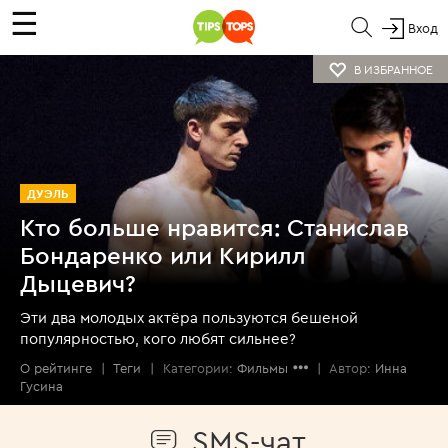
☰
Вход
В ИЗБРАННОЕ
ДУЭЛЬ
Кто больше нравится: Станислав
Бондаренко или Кирилл
Дыцевич?
Эти два молодых актёра пользуются бешеной
популярностью, кого любят сильнее?
О рейтинге
|
Теги
|
Категории:
Фильмы
|
Автор:
Инна
Гусина
SMS-чат