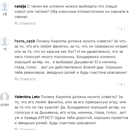
natalja
С таким же успехом можно выбирать-что слаще
сироп или патока? Оба классные попрыгунчики из сериала в
78
сериал.
Ответить
↑
-1
↓
Гость_ca2b
Почему Кирилла должна мучить совесть? За что,
за то, что его любят фанатки, за то, что он прекрасно играет,
-6
или за то, что он красив как бог? И не удивительно, что за
него голосует много поклонниц. Бондаренко конечно
хороший актер, но...я выбираю Дыцевича! Его мимика,
глаза, голос ...вот уж действительно божий дар. Хороших
тебе режисеров, звездных ролей и будь счастлив красавчик!
Ответить
↑
-6
↓
Valentina Leto
Почему Кирилла должна мучить совесть? За
то, что его любят фанатки, или за его прекрасную игру, или
2760
за то что он так красив? Да, Бондаренко хороший актер, но
голосую я за Дыцевича, его игра, мимика, глаза, голос...вот
уж и правда АРТИСТ! Удачи тебе дорогой, хороших проектов
и звездных ролей. Будь счастлив красавчик!
Ответить