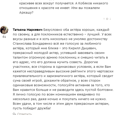
красивее всех вокруг получается. А Кобяков никакого
отношения к красоте не имеет. Или вы пожалели
Аркашу?
↑
0
↓
Татьяна Маркевич
Безусловно оба актёра хороши, каждый
по своему, а для поклонников естественно - лучший. У всех
61
вкусы разные и я хоть нисколько не умоляю достоинству
Станислава Бондаренко всё же голосую за любимого
актёра, который мне ближе - это Кирилл Дыцевич,
прекрасный молодой актер, успевший завоевать своим
талантом огромную армию поклонниц и смешно читать в
его адрес, что его должна мучить совесть. Дорогие
участники, все стороны в одинаковых условиях, а если Вам
кажется несправедливым высокие рейтинги этого чертовски
привлекательного и харизматичного актёра, который сводит
сума своей игрой, докажите обратное, у всех сторон
одинаковые возможности, голосуйте активнее за того, кто
Вам нравится больше и не разводите здесь пустой болтовни.
Я лично голосую по всем номинациям ежедневно по
несколько раз, даже ночью и покупать ничего не нужно.
Всем удачи, в том числе и этим двум прекрасным актерам,
пусть победит дружба!
Ответить