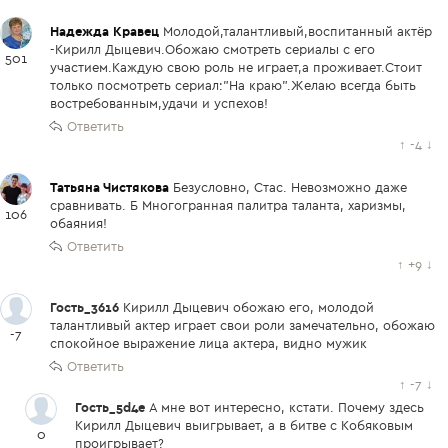
Надежда Кравец
Молодой,талантливый,воспитанный актёр
-Кирилл Дыцевич.Обожаю смотреть сериалы с его
501
участием.Каждую свою роль не играет,а проживает.Стоит
только посмотреть сериал:"На краю".Желаю всегда быть
востребованным,удачи и успехов!
Ответить
↑
-4
↓
Татьяна Чистякова
Безусловно, Стас. Невозможно даже
сравнивать. Б Многогранная палитра таланта, харизмы,
106
обаяния!
Ответить
↑
+9
↓
Гость_3616
Кирилл Дыцевич обожаю его, молодой
талантливый актер играет свои роли замечательно, обожаю
-7
спокойное выражение лица актера, видно мужик
Ответить
↑
-7
↓
Гость_5d4e
А мне вот интересно, кстати. Почему здесь
Кирилл Дыцевич выигрывает, а в битве с Кобяковым
0
проигрывает?