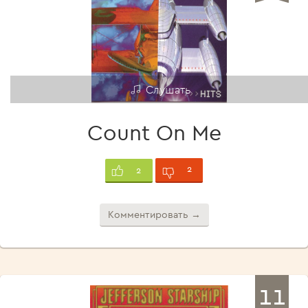
Слушать
Count On Me
2
2
Комментировать →
11