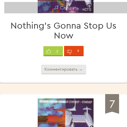
Слушать
Nothing's Gonna Stop Us
Now
2
3
Комментировать →
7