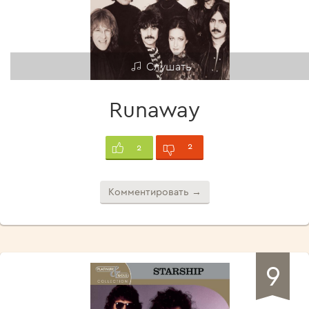
Слушать
Runaway
2
2
Комментировать →
9