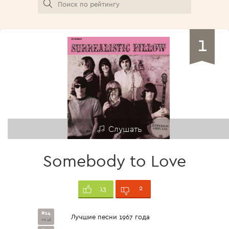
1
Слушать
Somebody to Love
2
13
#24
Лучшие песни 1967 года
из 46