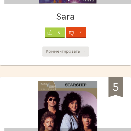
Sara
2
5
Комментировать →
5