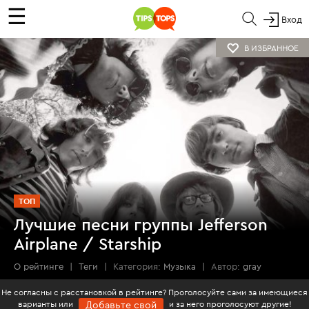
☰
Вход
В ИЗБРАННОЕ
ТОП
Лучшие песни группы Jefferson
Airplane / Starship
О рейтинге
|
Теги
|
Категория:
Музыка
|
Автор:
gray
Не согласны с расстановкой в рейтинге? Проголосуйте сами за имеющиеся
варианты или
и за него проголосуют другие!
Добавьте свой