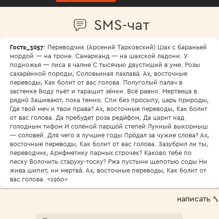
SMS-чат
Гость_3657
: Переводчик (Арсений Тарковский) Шах с бараньей
мордой — на троне. Самарканд — на шахской ладони. У
подножья — лиса в чалме С тысячью двустиший в уме. Розы
сахари́нной породы, Соловьиная пахлава́. Ах, восточные
переводы, Как болит от вас голова. Полуголый палач в
застенке Воду пьёт и таращит зе́нки. Всё равно. Мертвеца в
рядно́ Зашивают, пока темно. Спи без просыпу, царь природы,
Где твой меч и твои права? Ах, восточные переводы, Как болит
от вас голова. Да пребудет роза реди́фом, Да царит над
голодным тифом И солёной паршо́й степей Лунный выкормыш
— соловей. Для чего я лучшие годы Про́дал за чужие слова? Ах,
восточные переводы, Как болит от вас голова. Зазубрил ли ты,
переводчик, Арифметику парных строчек? Каково тебе по
песку Волочить старуху-тоску? Ржа пустыни щепотью соды Ни
жива шипит, ни мертва́. Ах, восточные переводы, Как болит от
вас голова. <1960>
написать ⤣