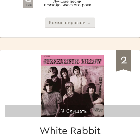
#40
Лучшие песни
психоделического рока
из 129
Комментировать →
2
Слушать
White Rabbit