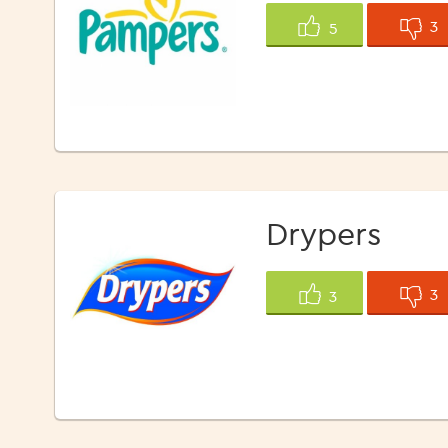
3
5
Drypers
3
3