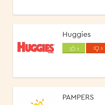
Huggies
3
5
PAMPERS