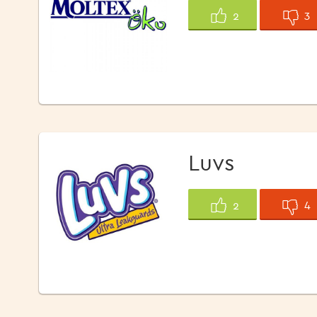
3
2
Luvs
4
2