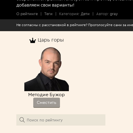
добавляем свои варианты!
О рейтинге
|
Теги
|
Категория:
Дети
|
Автор:
gray
Не согласны с расстановкой в рейтинге? Про
Царь горы
Методие Бужор
Сместить