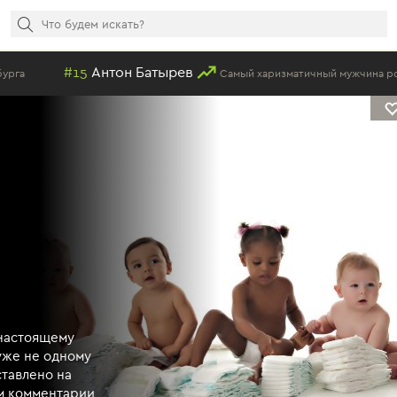
#15
Антон Батырев
Самый харизматичный мужчина российского 
-настоящему
уже не одному
ставлено на
м комментарии,