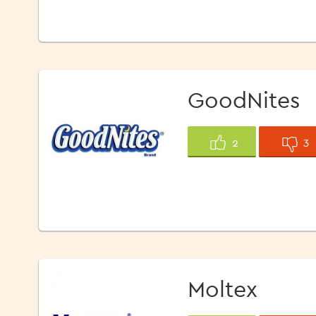
GoodNites
3
2
Moltex