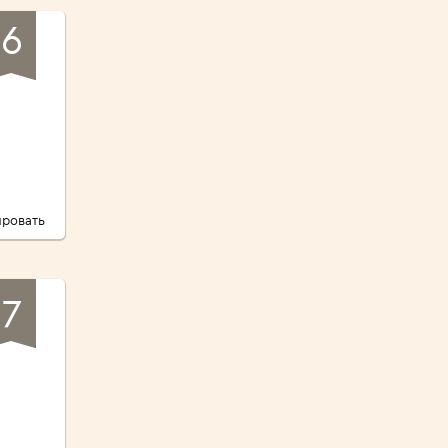
6
ровать
7