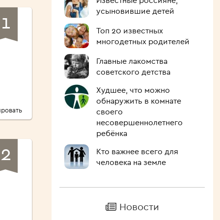
Известные россияне,
усыновившие детей
1
Топ 20 известных
многодетных родителей
Главные лакомства
советского детства
Худшее, что можно
обнаружить в комнате
ровать
своего
несовершеннолетнего
ребёнка
2
Кто важнее всего для
человека на земле
Новости