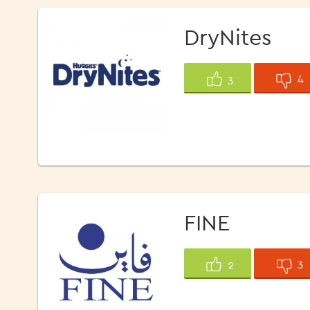
DryNites
4
3
FINE
3
2