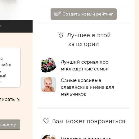
Создать новый рейтинг
!
Лучшее в этой
категории
ой
Лучший сериал про
иший в
многодетные семьи
,
Самые красивые
.
славянские имена для
сыпу,
ые
мальчиков
писать ⤣
ршо́й
шие
 Как
Вам может понравиться
-своему
лочить
ипит,
голова.