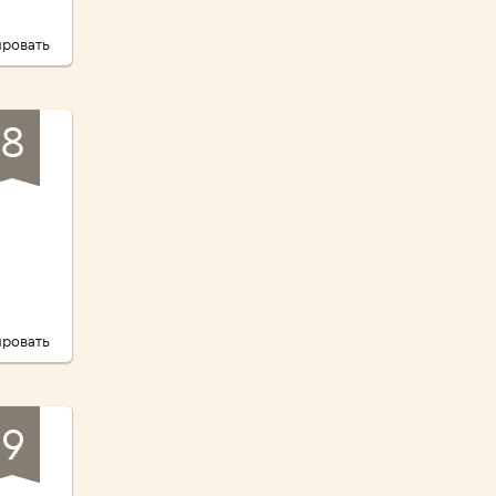
ровать
8
ровать
9