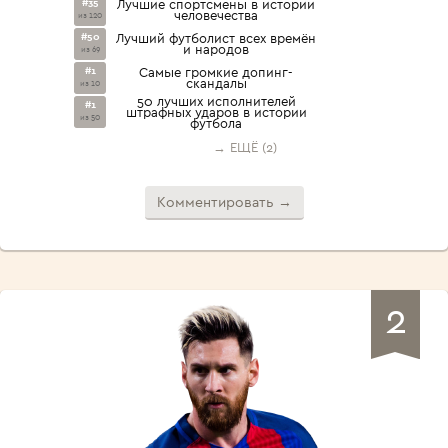
#35
Лучшие спортсмены в истории
человечества
из 120
#50
Лучший футболист всех времён
и народов
из 69
#1
Самые громкие допинг-
скандалы
из 10
50 лучших исполнителей
#1
штрафных ударов в истории
из 50
футбола
→ ЕЩЁ (2)
Комментировать →
2