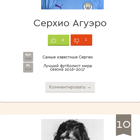
Серхио Агуэро
1
6
#56
Самые известные Сергеи
из 92
#2
Лучший футболист мира
сезона 2016-2017
из 12
Комментировать →
10