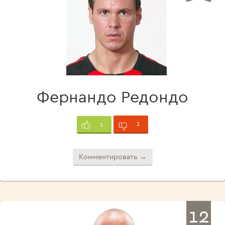
Фернандо Редондо
1
1
Комментировать →
12