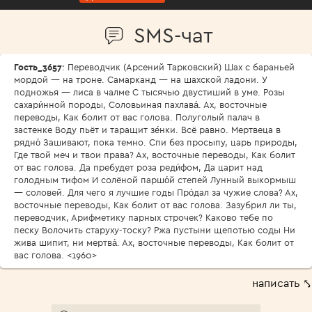
SMS-чат
Гость_3657
: Переводчик (Арсений Тарковский) Шах с бараньей
мордой — на троне. Самарканд — на шахской ладони. У
подножья — лиса в чалме С тысячью двустиший в уме. Розы
сахари́нной породы, Соловьиная пахлава́. Ах, восточные
переводы, Как болит от вас голова. Полуголый палач в
застенке Воду пьёт и таращит зе́нки. Всё равно. Мертвеца в
рядно́ Зашивают, пока темно. Спи без просыпу, царь природы,
Где твой меч и твои права? Ах, восточные переводы, Как болит
от вас голова. Да пребудет роза реди́фом, Да царит над
голодным тифом И солёной паршо́й степей Лунный выкормыш
— соловей. Для чего я лучшие годы Про́дал за чужие слова? Ах,
восточные переводы, Как болит от вас голова. Зазубрил ли ты,
переводчик, Арифметику парных строчек? Каково тебе по
песку Волочить старуху-тоску? Ржа пустыни щепотью соды Ни
жива шипит, ни мертва́. Ах, восточные переводы, Как болит от
вас голова. <1960>
написать ⤣