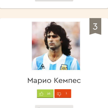
3
Марио Кемпес
1
26