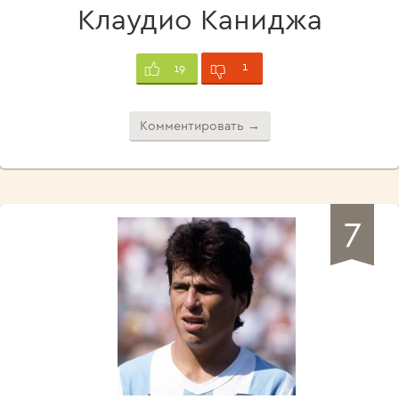
Клаудио Каниджа
1
19
Комментировать →
7