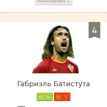
Комментировать →
4
Габриэль Батистута
1
24