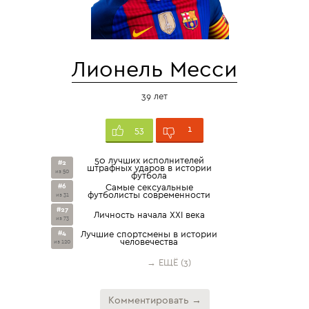
Лионель Месси
39 лет
1
53
50 лучших исполнителей
#2
штрафных ударов в истории
из 50
футбола
#6
Самые сексуальные
футболисты современности
из 31
#27
Личность начала XXI века
из 73
#4
Лучшие спортсмены в истории
человечества
из 120
→ ЕЩЁ (3)
Комментировать →