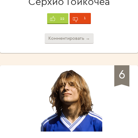
Серхио Гойкочеа
1
22
Комментировать →
6