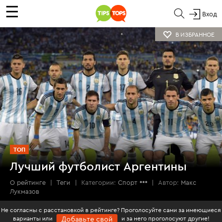
☰
Вход
В ИЗБРАННОЕ
ТОП
Лучший футболист Аргентины
О рейтинге
|
Теги
|
Категории:
Спорт
|
Автор:
Макс
Лукмазов
Не согласны с расстановкой в рейтинге? Проголосуйте сами за имеющиеся
варианты или
и за него проголосуют другие!
Добавьте свой