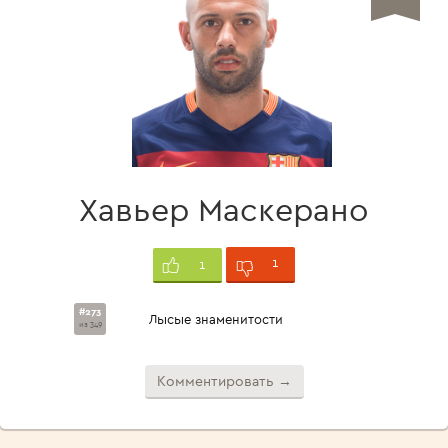
Хавьер Маскерано
1
1
#273
Лысые знаменитости
из 349
Комментировать →