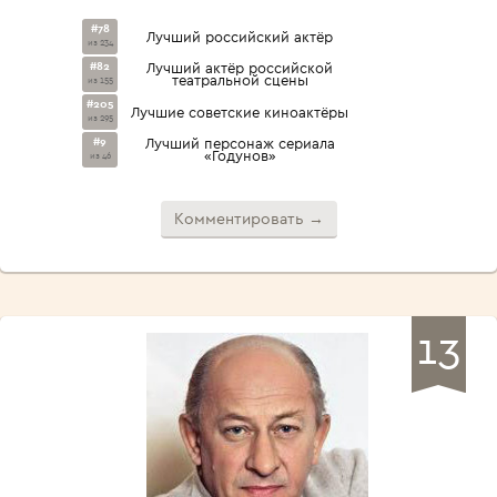
#78
Лучший российский актёр
из 234
#82
Лучший актёр российской
театральной сцены
из 155
#205
Лучшие советские киноактёры
из 295
#9
Лучший персонаж сериала
«Годунов»
из 46
Комментировать →
13