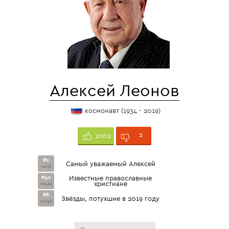
Алексей Леонов
космонавт (1934 - 2019)
2
1002
#2
Самый уважаемый Алексей
из 63
#40
Известные православные
христиане
из 421
#8
Звёзды, потухшие в 2019 году
из 140