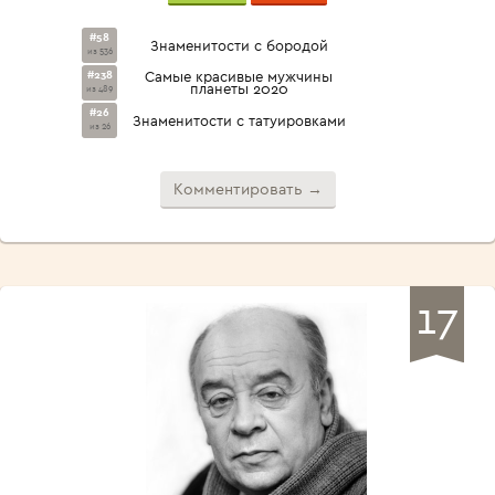
#58
Знаменитости с бородой
из 536
#238
Самые красивые мужчины
планеты 2020
из 489
#26
Знаменитости с татуировками
из 26
Комментировать →
17