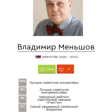
Владимир Меньшов
режиссёр (1939 - 2021)
2
1004
#113
Лучшие советские киноактёры
из 295
#51
Лучшие советские
кинорежиссёры
из 90
Народный рейтинг
#5
персонажей сериала
из 39
«Участок»
#11
Самый уважаемый (любимый)
Владимир
из 67