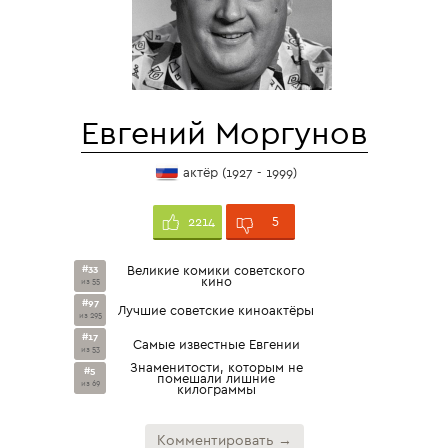
Евгений Моргунов
актёр (1927 - 1999)
5
2214
#33
Великие комики советского
кино
из 55
#97
Лучшие советские киноактёры
из 295
#17
Самые известные Евгении
из 53
Знаменитости, которым не
#5
помешали лишние
из 69
килограммы
Комментировать →