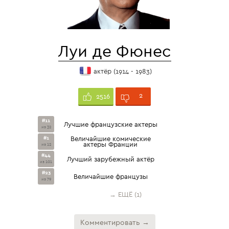
Луи де Фюнес
актёр (1914 - 1983)
2
2516
#11
Лучшие французские актеры
из 32
#1
Величайшие комические
актеры Франции
из 12
#44
Лучший зарубежный актёр
из 101
#23
Величайшие французы
из 79
→ ЕЩЁ (1)
Комментировать →