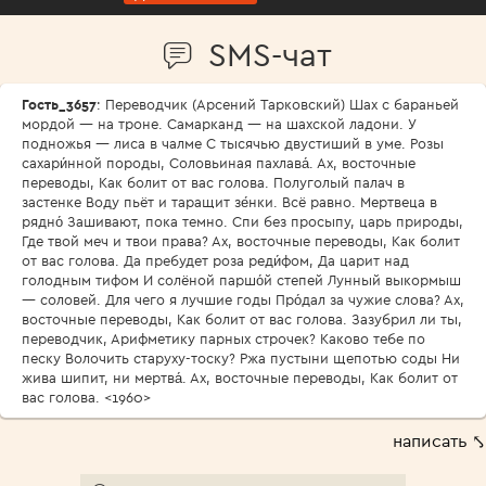
SMS-чат
Гость_3657
: Переводчик (Арсений Тарковский) Шах с бараньей
мордой — на троне. Самарканд — на шахской ладони. У
подножья — лиса в чалме С тысячью двустиший в уме. Розы
сахари́нной породы, Соловьиная пахлава́. Ах, восточные
переводы, Как болит от вас голова. Полуголый палач в
застенке Воду пьёт и таращит зе́нки. Всё равно. Мертвеца в
рядно́ Зашивают, пока темно. Спи без просыпу, царь природы,
Где твой меч и твои права? Ах, восточные переводы, Как болит
от вас голова. Да пребудет роза реди́фом, Да царит над
голодным тифом И солёной паршо́й степей Лунный выкормыш
— соловей. Для чего я лучшие годы Про́дал за чужие слова? Ах,
восточные переводы, Как болит от вас голова. Зазубрил ли ты,
переводчик, Арифметику парных строчек? Каково тебе по
песку Волочить старуху-тоску? Ржа пустыни щепотью соды Ни
жива шипит, ни мертва́. Ах, восточные переводы, Как болит от
вас голова. <1960>
написать ⤣