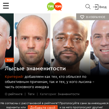
☰
Вход
В ИЗБРАННОЕ
ТОП
Лысые знаменитости
Критерий:
добавляем как тех, кто облысел по
объективным причинам, так и тех, у кого лысина –
часть основного имиджа
О рейтинге
|
Теги
|
Категория:
Знаменитости
Не согласны с расстановкой в рейтинге? Проголосуйте сами за имеющиеся
варианты или
и за него проголосуют другие!
Добавьте свой