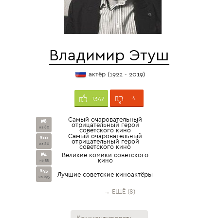
Владимир Этуш
актёр (1922 - 2019)
4
1347
Самый очаровательный
#8
отрицательный герой
из 80
советского кино
Самый очаровательный
#10
отрицательный герой
из 80
советского кино
#4
Великие комики советского
кино
из 55
#45
Лучшие советские киноактёры
из 295
→ ЕЩЁ (8)