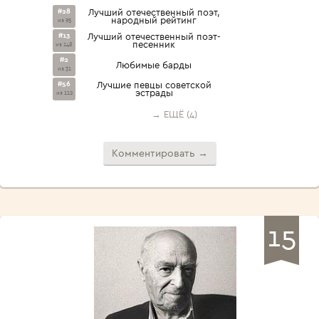
#28
Лучший отечественный поэт,
народный рейтинг
из 95
#13
Лучший отечественный поэт-
песенник
из 148
#2
Любимые барды
из 31
#56
Лучшие певцы советской
эстрады
из 112
→ ЕЩЁ (4)
Комментировать →
15