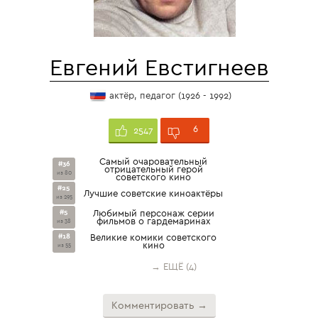
Евгений Евстигнеев
актёр, педагог (1926 - 1992)
6
2547
Самый очаровательный
#36
отрицательный герой
из 80
советского кино
#25
Лучшие советские киноактёры
из 295
#5
Любимый персонаж серии
фильмов о гардемаринах
из 38
#18
Великие комики советского
кино
из 55
→ ЕЩЁ (4)
Комментировать →