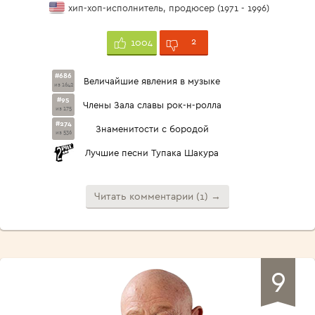
хип-хоп-исполнитель, продюсер (1971 - 1996)
2
1004
#686
Величайшие явления в музыке
из 1642
#95
Члены Зала славы рок-н-ролла
из 175
#274
Знаменитости с бородой
из 536
Лучшие песни Тупака Шакура
Читать комментарии (1) →
9