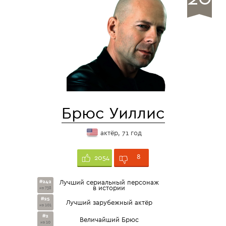
Брюс Уиллис
актёр, 71 год
8
2054
#242
Лучший сериальный персонаж
в истории
из 738
#25
Лучший зарубежный актёр
из 101
#2
Величайший Брюс
из 10