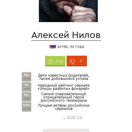
Алексей Нилов
актёр, 62 года
3
2135
#39
Дети известных родителей,
также добившиеся успеха
из 195
#2
Народный рейтинг сериала
«Улицы разбитых фонарей»
из 19
Самый очаровательный
#71
отрицательный герой
из 78
российского телеэкрана
#282
Лучшие актёры российских
сериалов
из 446
→ ЕЩЁ (11)