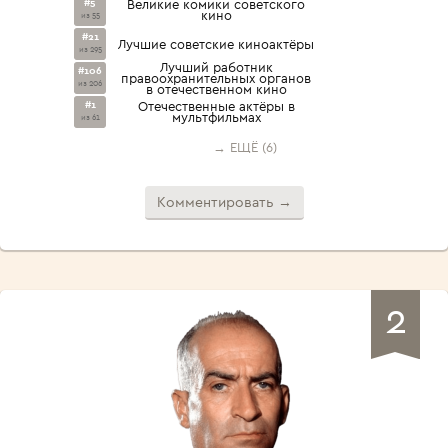
#5
Великие комики советского
кино
из 55
#21
Лучшие советские киноактёры
из 295
Лучший работник
#106
правоохранительных органов
из 206
в отечественном кино
#1
Отечественные актёры в
мультфильмах
из 61
→ ЕЩЁ (6)
Комментировать →
2