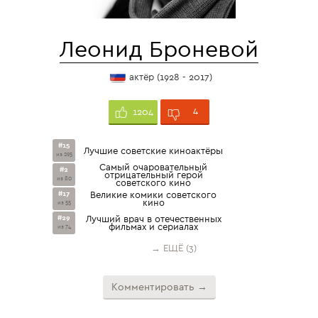
Леонид Броневой
актёр (1928 - 2017)
4
1204
#15
Лучшие советские киноактёры
из 295
Самый очаровательный
#2
отрицательный герой
из 80
советского кино
#17
Великие комики советского
кино
из 55
#29
Лучший врач в отечественных
фильмах и сериалах
из 74
→ ЕЩЁ (3)
Комментировать →