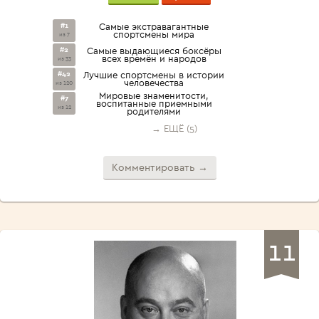
#1
Самые экстравагантные
спортсмены мира
из 7
#2
Самые выдающиеся боксёры
всех времён и народов
из 33
#42
Лучшие спортсмены в истории
человечества
из 120
Мировые знаменитости,
#7
воспитанные приемными
из 12
родителями
→ ЕЩЁ (5)
Комментировать →
11