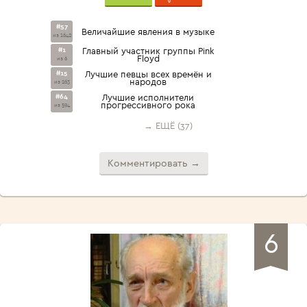
#57
Величайшие явления в музыке
из 1642
#1
Главный участник группы Pink
Floyd
из 6
#15
Лучшие певцы всех времён и
народов
из 263
#64
Лучшие исполнители
прогрессивного рока
из 594
→ ЕЩЁ (37)
Комментировать →
6