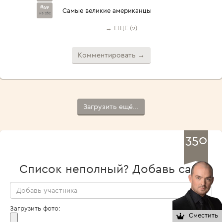
#49
Самые великие американцы
из 262
→ ЕЩЁ (2)
Комментировать →
Загрузить ещё...
350
Список неполный? Добавь сам!
Загрузить фото:
Сместить