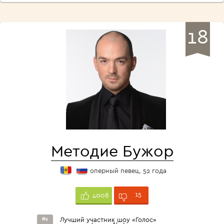
18
Методие Бужор
оперный певец, 52 года
15
4008
#2
Лучший участник шоу «Голос»