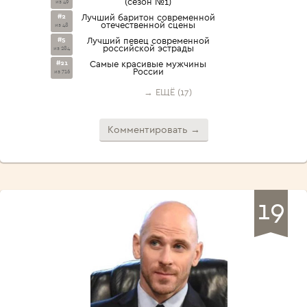
(сезон №1)
из 49
#2
Лучший баритон современной
отечественной сцены
из 48
#5
Лучший певец современной
российской эстрады
из 284
#21
Самые красивые мужчины
России
из 716
→ ЕЩЁ (17)
Комментировать →
19