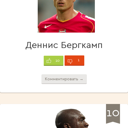
Деннис Бергкамп
1
10
Комментировать →
10