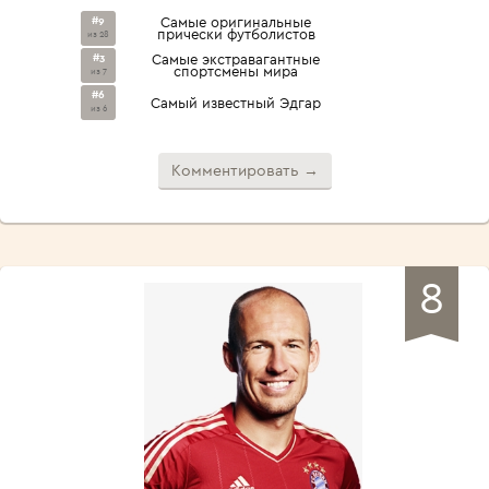
#9
Самые оригинальные
прически футболистов
из 28
#3
Самые экстравагантные
спортсмены мира
из 7
#6
Самый известный Эдгар
из 6
Комментировать →
8