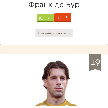
Франк де Бур
1
2
Комментировать →
19