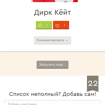
Дирк Кёйт
1
1
Комментировать →
Загрузить ещё...
22
Список неполный? Добавь сам!