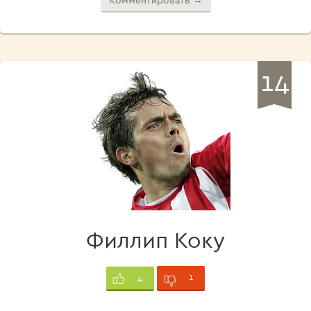
Комментировать →
14
Филлип Коку
1
4