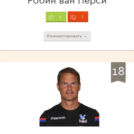
Робин ван Перси
1
2
Комментировать →
18