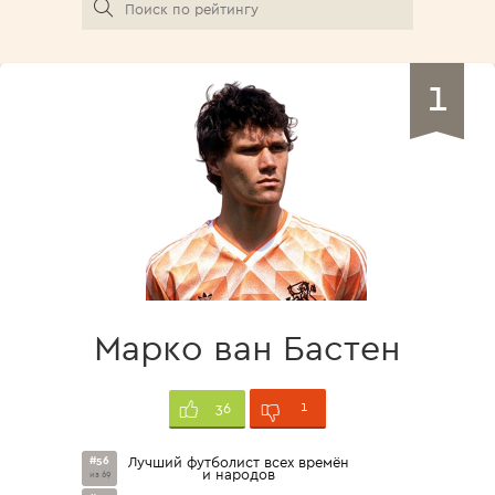
1
Марко ван Бастен
1
36
#56
Лучший футболист всех времён
и народов
из 69