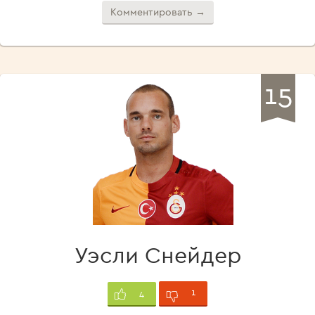
Комментировать →
15
Уэсли Снейдер
1
4