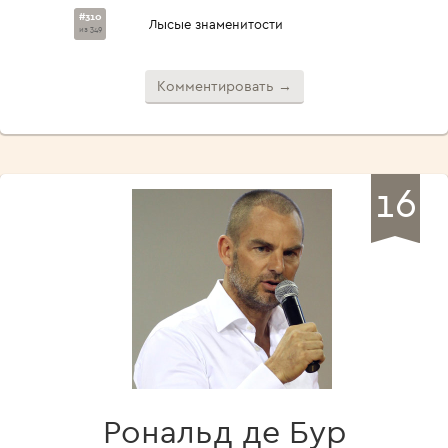
#310
Лысые знаменитости
из 349
Комментировать →
16
Рональд де Бур