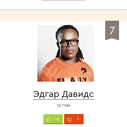
7
Эдгар Давидс
53 года
1
10