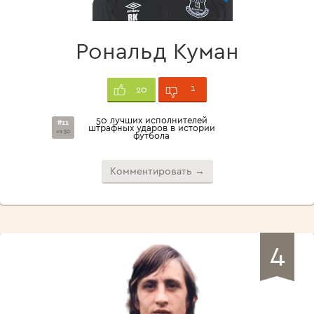
Рональд Куман
1
20
50 лучших исполнителей
#11
штрафных ударов в истории
из 50
футбола
Комментировать →
4