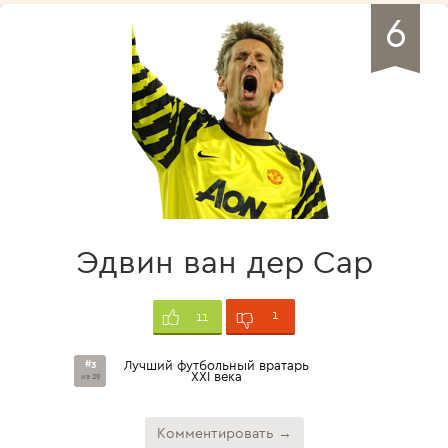
6
Эдвин ван дер Сар
1
11
#3
Лучший футбольный вратарь
XXI века
из 29
Комментировать →