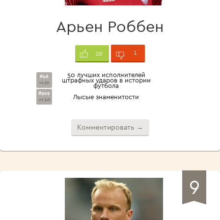
Арьен Роббен
1
10
50 лучших исполнителей
#26
штрафных ударов в истории
из 50
футбола
#309
Лысые знаменитости
из 349
Комментировать →
9