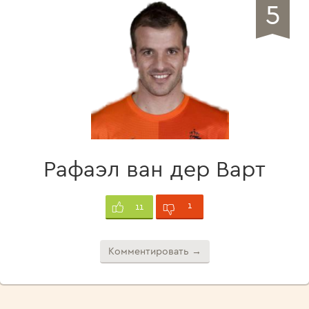
5
Рафаэл ван дер Варт
1
11
Комментировать →