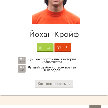
Йохан Кройф
1
13
#56
Лучшие спортсмены в истории
человечества
из 120
#20
Лучший футболист всех времён
и народов
из 69
Комментировать →