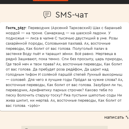
SMS-чат
Гость_3657
: Переводчик (Арсений Тарковский) Шах с бараньей
мордой — на троне. Самарканд — на шахской ладони. У
подножья — лиса в чалме С тысячью двустиший в уме. Розы
сахари́нной породы, Соловьиная пахлава́. Ах, восточные
переводы, Как болит от вас голова. Полуголый палач в
застенке Воду пьёт и таращит зе́нки. Всё равно. Мертвеца в
рядно́ Зашивают, пока темно. Спи без просыпу, царь природы,
Где твой меч и твои права? Ах, восточные переводы, Как болит
от вас голова. Да пребудет роза реди́фом, Да царит над
голодным тифом И солёной паршо́й степей Лунный выкормыш
— соловей. Для чего я лучшие годы Про́дал за чужие слова? Ах,
восточные переводы, Как болит от вас голова. Зазубрил ли ты,
переводчик, Арифметику парных строчек? Каково тебе по
песку Волочить старуху-тоску? Ржа пустыни щепотью соды Ни
жива шипит, ни мертва́. Ах, восточные переводы, Как болит от
вас голова. <1960>
написать ⤣