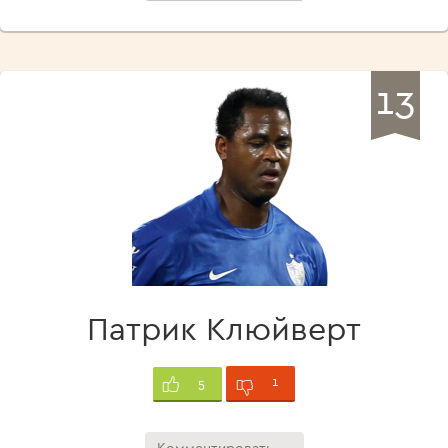
13
Патрик Клюйверт
1
5