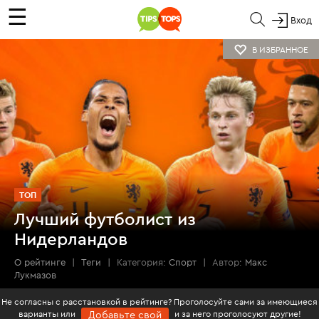
☰
Вход
В ИЗБРАННОЕ
ТОП
Лучший футболист из
Нидерландов
О рейтинге
|
Теги
|
Категория:
Спорт
|
Автор:
Макс
Лукмазов
Не согласны с расстановкой в рейтинге? Проголосуйте сами за имеющиеся
варианты или
и за него проголосуют другие!
Добавьте свой