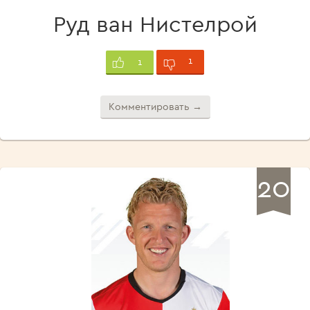
Руд ван Нистелрой
1
1
Комментировать →
20