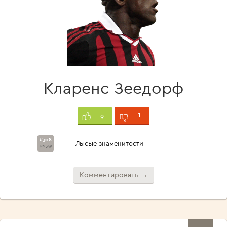
Кларенс Зеедорф
1
9
#308
Лысые знаменитости
из 349
Комментировать →