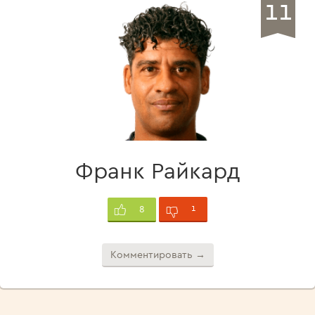
11
Франк Райкард
1
8
Комментировать →