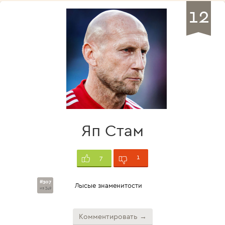
12
Яп Стам
1
7
#307
Лысые знаменитости
из 349
Комментировать →