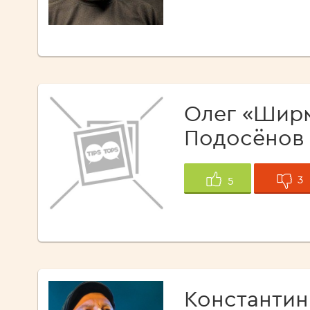
Олег «Шир
Подосёнов
3
5
Константин