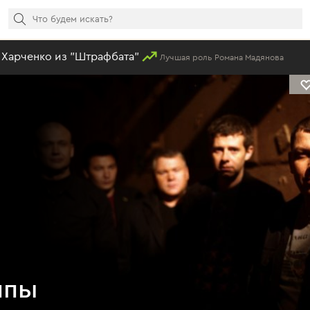
 "Штрафбата"
#25
Кирилл
Лучшая роль Романа Мадянова
ппы