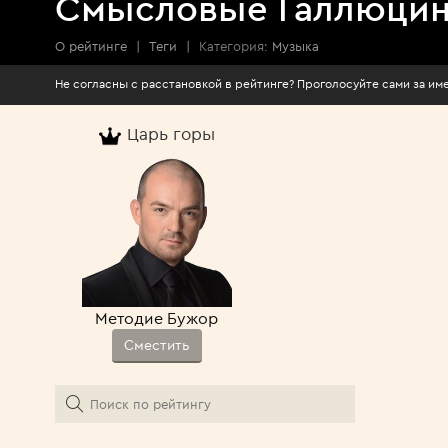
Смысловые Галлюци
О рейтинге
|
Теги
|
Категория:
Музыка
Не согласны с расстановкой в рейтинге? Про
Царь горы
Методие Бужор
Сместить