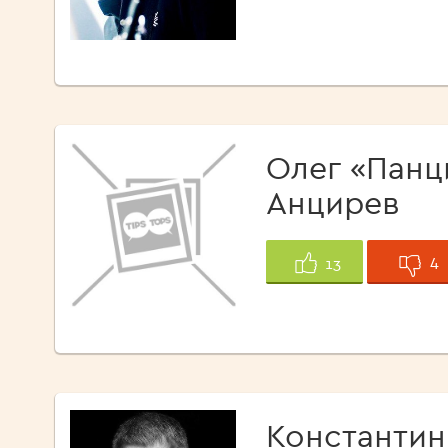
Олег «Панц
Анцирев
4
13
Константин