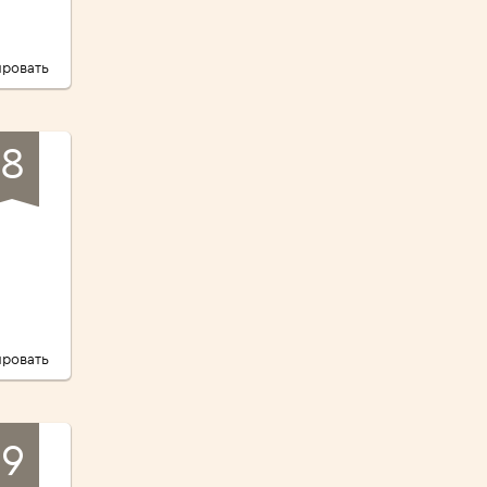
ровать
8
ровать
9