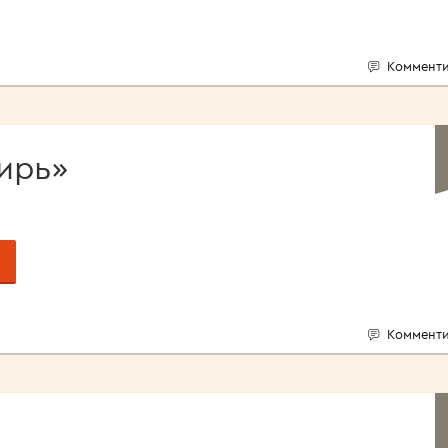
Комменти
ирь»
Комменти