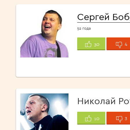
Сергей Боб
52 года
4
30
Николай Ро
3
10