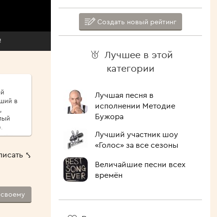
Создать новый рейтинг
!
Лучшее в этой
категории
ой
Лучшая песня в
иший в
исполнении Методие
,
Бужора
.
Лучший участник шоу
сыпу,
«Голос» за все сезоны
ые
писать ⤣
ршо́й
Величайшие песни всех
шие
времён
 Как
-своему
лочить
ипит,
голова.