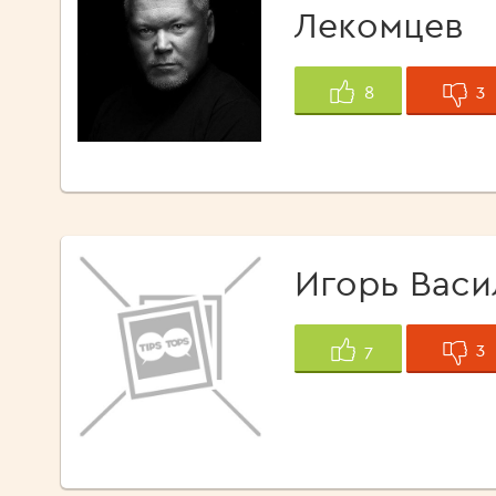
Лекомцев
3
8
Игорь Васи
3
7