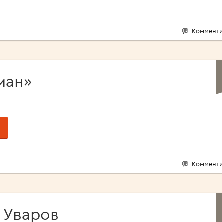
Комменти
ман»
Комменти
 Уваров