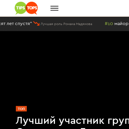
я"
#10
майор Харченко из
Лучшая роль Романа Мадянова
ТОП
Лучший участник гру