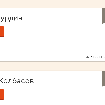
Бурдин
Комменти
Колбасов