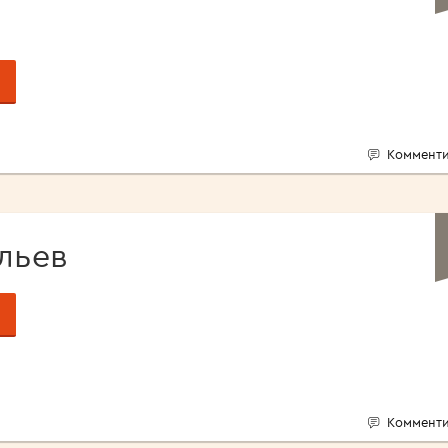
Комменти
льев
Комменти