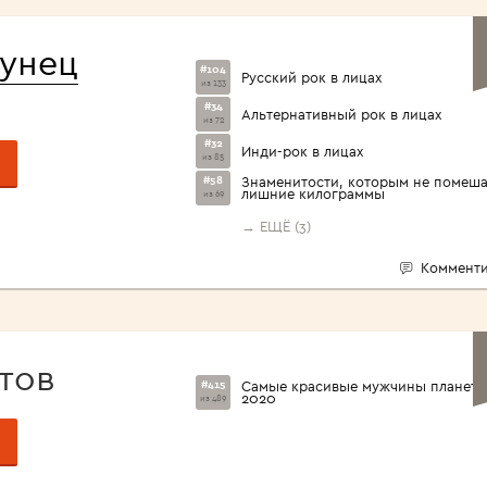
<1960>
унец
#104
Русский рок в лицах
из 133
#34
Альтернативный рок в лицах
из 72
#32
Инди-рок в лицах
из 85
#58
Знаменитости, которым не помеш
лишние килограммы
из 69
→ ЕЩЁ (3)
Комменти
тов
#415
Самые красивые мужчины планет
2020
из 489