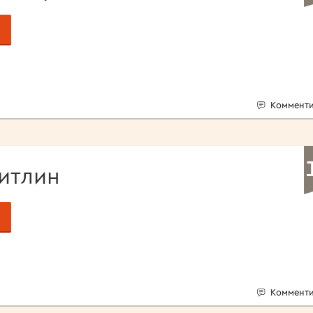
Комменти
итлин
Комменти