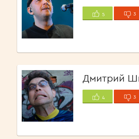
3
5
Дмитрий Ш
3
4