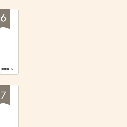
6
ровать
7