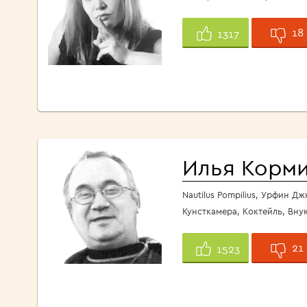
18
1317
Илья Корм
Nautilus Pompilius, Урфин Дж
Кунсткамера, Коктейль, Вну
21
1523