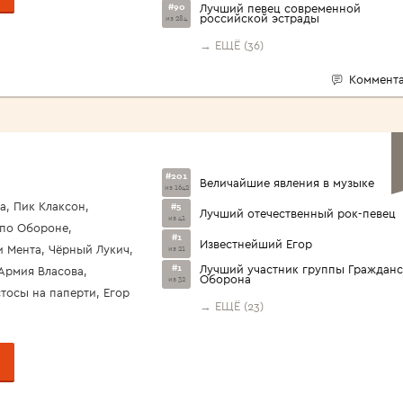
#90
Лучший певец современной
российской эстрады
из 284
→ ЕЩЁ (36)
Коммента
#201
Величайшие явления в музыке
из 1642
а, Пик Клаксон,
#5
Лучший отечественный рок-певец
из 41
 по Обороне,
#1
Известнейший Егор
и Мента, Чёрный Лукич,
из 21
#1
Лучший участник группы Гражданс
Армия Власова,
Оборона
из 32
стосы на паперти, Егор
→ ЕЩЁ (23)