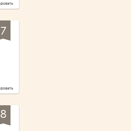
ровать
7
ла
ровать
8