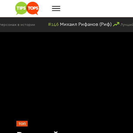
#146
Михаил Рифанов (Риф)
ии
Лучший сериальный пер
ТОП