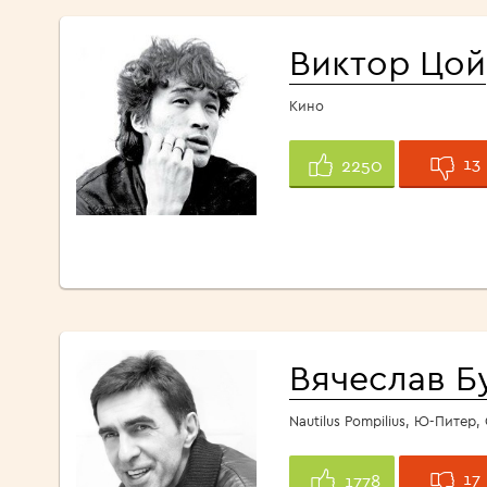
Виктор Цой
Кино
13
2250
Вячеслав Б
Nautilus Pompilius, Ю-Питер
17
1778