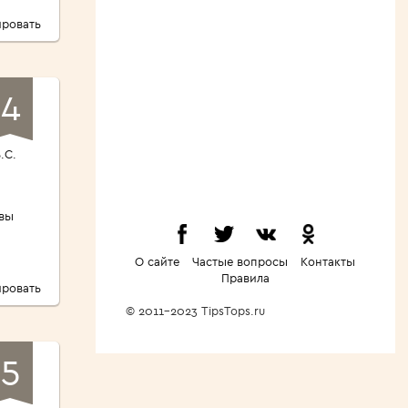
ровать
4
.С.
 вы
О сайте
Частые вопросы
Контакты
Правила
ровать
© 2011-2023 TipsTops.ru
5