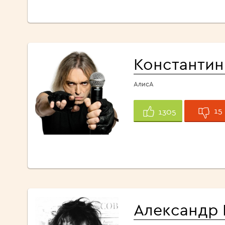
Константин
АлисА
15
1305
Александр