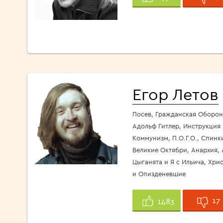
Егор Летов
Посев, Гражданская Оборон
Адольф Гитлер, Инструкция
Коммунизм, П.О.Г.О., Спинк
Великие Октябри, Анархия, 
Цыганята и Я с Ильича, Хри
и Опизденевшие
17
1483