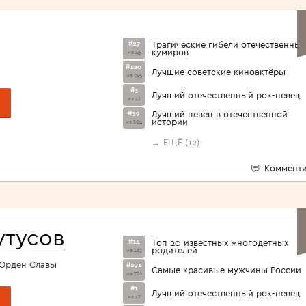
<1960>
#27
Трагические гибели отечественных
кумиров
из 45
#120
Лучшие советские киноактёры
из 295
#3
Лучший отечественный рок-певец
из 41
#59
Лучший певец в отечественной
истории
из 104
→ ЕЩЁ (12)
Комменти
утусов
#14
Топ 20 известных многодетных
родителей
из 163
, Орден Славы
#271
Самые красивые мужчины России
из 716
#1
Лучший отечественный рок-певец
из 41