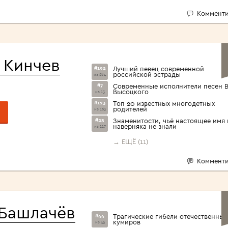
Комменти
 Кинчев
#192
Лучший певец современной
российской эстрады
из 284
#7
Современные исполнители песен В
Высоцкого
из 13
#123
Топ 20 известных многодетных
родителей
из 163
#25
Знаменитости, чьё настоящее имя
наверняка не знали
из 117
→ ЕЩЁ (11)
Комменти
 Башлачёв
#44
Трагические гибели отечественных
кумиров
из 45