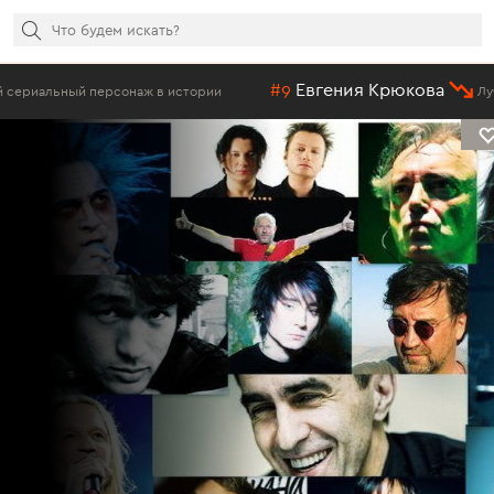
#9
Евгения Крюкова
сонаж в истории
Лучшие актрисы рос