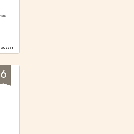
ник
ровать
6