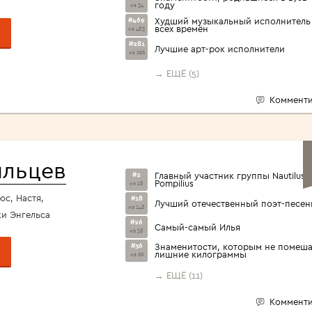
году
из 34
#469
Худший музыкальный исполнитель
всех времён
из 483
#281
Лучшие арт-рок исполнители
из 296
→ ЕЩЁ (5)
Комменти
ильцев
#2
Главный участник группы Nautilus
Pompilius
из 18
юс, Настя,
#18
Лучший отечественный поэт-песен
из 148
ки Энгельса
#26
Самый-самый Илья
из 38
#36
Знаменитости, которым не помеш
лишние килограммы
из 69
→ ЕЩЁ (11)
Комменти