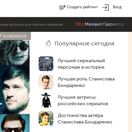
Создать рейтинг
Вход
#61
Михаил Гаврилов
сийских сериалов
Секс-символ сов
В ИЗБРАННОЕ
Популярное сегодня
Лучший сериальный
персонаж в истории
Лучшая роль Станислава
Бондаренко
Лучшие актрисы
российских сериалов
Достоинства актёра
Станислава Бондаренко