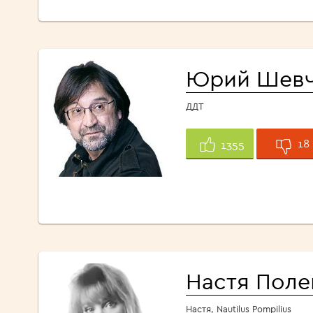
Юрий Шевч
ДДТ
18
1355
Настя Поле
Настя, Nautilus Pompilius