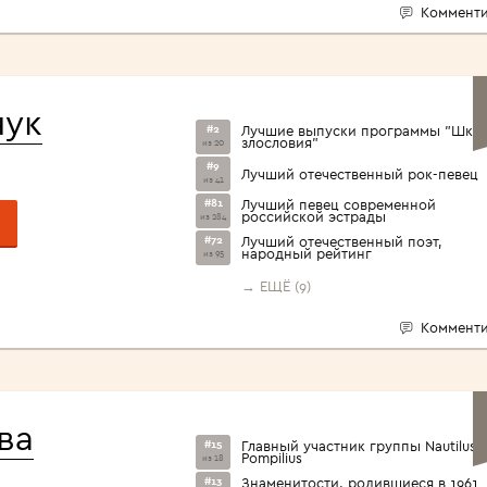
Комменти
ук
#2
Лучшие выпуски программы "Шко
злословия"
из 20
#9
Лучший отечественный рок-певец
из 41
#81
Лучший певец современной
российской эстрады
из 284
#72
Лучший отечественный поэт,
народный рейтинг
из 95
→ ЕЩЁ (9)
Комменти
ва
#15
Главный участник группы Nautilus
Pompilius
из 18
#13
Знаменитости, родившиеся в 1961