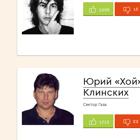
16
1296
Юрий «Хой
Клинских
Сектор Газа
22
1712