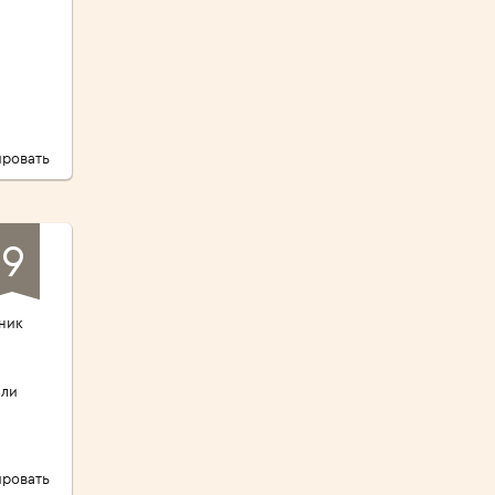
ровать
9
ник
али
ровать