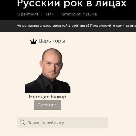
Русский рок в лицах
О рейтинге
|
Теги
|
Категория:
Музыка
Не согласны с расстановкой в рейтинге? Про
Царь горы
Методие Бужор
Сместить