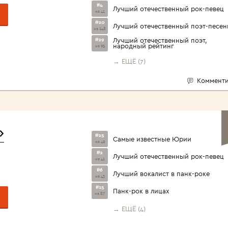
#4
Лучший отечественный рок-певец
из 41
#20
Лучший отечественный поэт-песен
из 148
#29
Лучший отечественный поэт,
народный рейтинг
из 95
→ ЕЩЁ (7)
Комменти
»
#25
Самые известные Юрии
из 49
#2
Лучший отечественный рок-певец
из 41
#6
Лучший вокалист в панк-роке
из 43
#15
Панк-рок в лицах
из 87
→ ЕЩЁ (4)