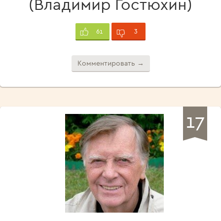
(Владимир Гостюхин)
3
61
Комментировать →
17