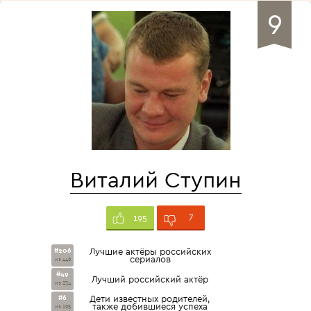
9
Виталий Ступин
7
195
#206
Лучшие актёры российских
сериалов
из 446
#49
Лучший российский актёр
из 234
#6
Дети известных родителей,
также добившиеся успеха
из 195