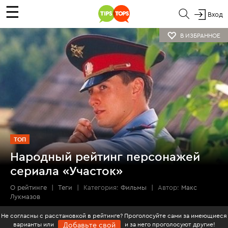
☰
Вход
В ИЗБРАННОЕ
ТОП
Народный рейтинг персонажей
сериала «Участок»
О рейтинге
|
Теги
|
Категория:
Фильмы
|
Автор:
Макс
Лукмазов
Не согласны с расстановкой в рейтинге? Проголосуйте сами за имеющиеся
варианты или
и за него проголосуют другие!
Добавьте свой