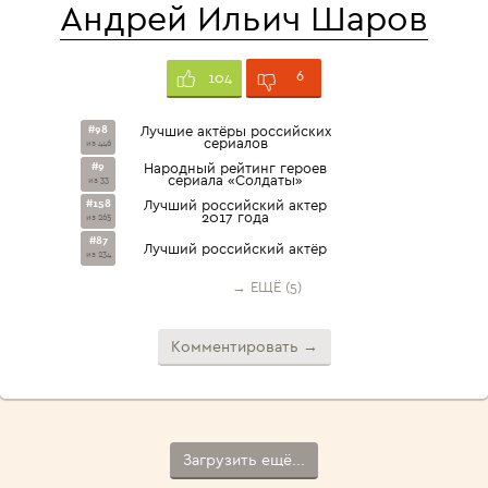
Андрей Ильич Шаров
6
104
#98
Лучшие актёры российских
сериалов
из 446
#9
Народный рейтинг героев
сериала «Солдаты»
из 33
#158
Лучший российский актер
2017 года
из 265
#87
Лучший российский актёр
из 234
→ ЕЩЁ (5)
Комментировать →
Загрузить ещё...