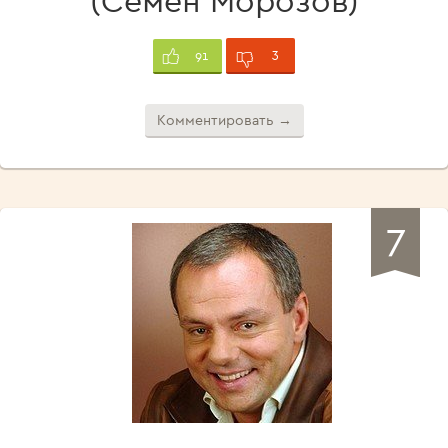
(Семён Морозов)
3
91
Комментировать →
7