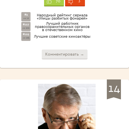
3
70
#3
Народный рейтинг сериала
«Улицы разбитых фонарей»
из 19
Лучший работник
#127
правоохранительных органов
из 206
в отечественном кино
#125
Лучшие советские киноактёры
из 295
Комментировать →
14