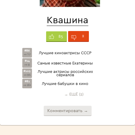
Квашина
2
85
#86
Лучшие киноактрисы СССР
из 717
#14
Самые известные Екатерины
из 51
#105
Лучшие актрисы российских
сериалов
из 591
#81
Лучшие бабушки в кино
из 286
→ ЕЩЁ (2)
Комментировать →