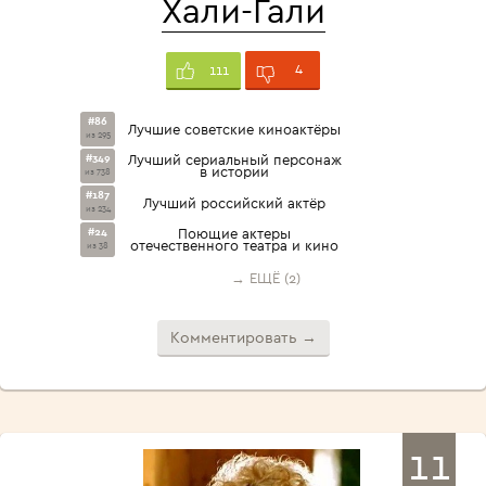
Хали-Гали
4
111
#86
Лучшие советские киноактёры
из 295
#349
Лучший сериальный персонаж
в истории
из 738
#187
Лучший российский актёр
из 234
#24
Поющие актеры
отечественного театра и кино
из 38
→ ЕЩЁ (2)
Комментировать →
11