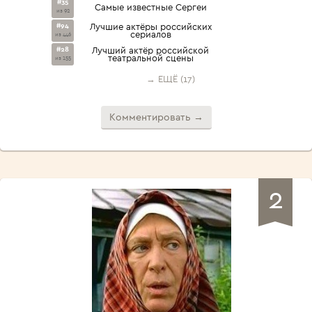
#35
Самые известные Сергеи
из 92
#94
Лучшие актёры российских
сериалов
из 446
#28
Лучший актёр российской
театральной сцены
из 155
→ ЕЩЁ (17)
Комментировать →
2