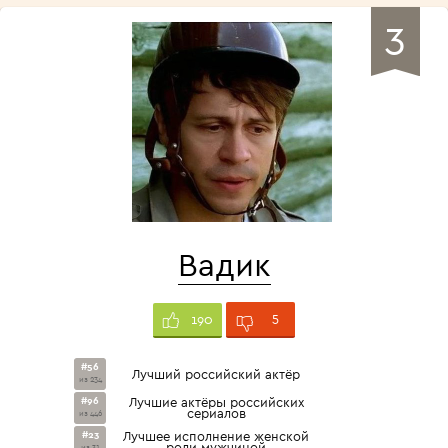
3
Вадик
5
190
#56
Лучший российский актёр
из 234
#96
Лучшие актёры российских
сериалов
из 446
#23
Лучшее исполнение женской
роли мужчиной
из 31