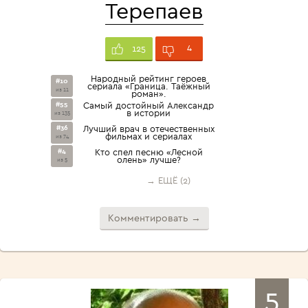
Терепаев
4
125
Народный рейтинг героев
#10
сериала «Граница. Таёжный
из 11
роман».
#55
Самый достойный Александр
в истории
из 135
#36
Лучший врач в отечественных
фильмах и сериалах
из 74
#4
Кто спел песню «Лесной
олень» лучше?
из 5
→ ЕЩЁ (2)
Комментировать →
5