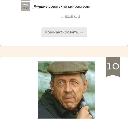
#47
Лучшие советские киноактёры
из 295
→ ЕЩЁ (13)
Комментировать →
10