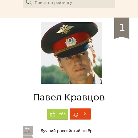
1
Павел Кравцов
6
286
#21
Лучший российский актёр
из 234