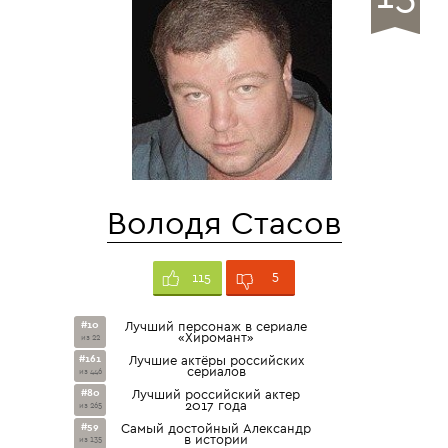
Володя Стасов
5
115
#10
Лучший персонаж в сериале
«Хиромант»
из 22
#161
Лучшие актёры российских
сериалов
из 446
#80
Лучший российский актер
2017 года
из 265
#59
Самый достойный Александр
в истории
из 135