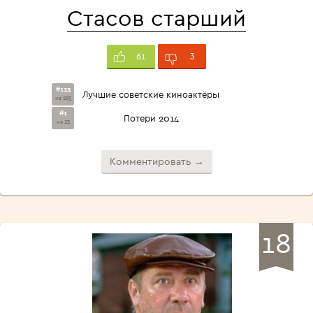
Стасов старший
3
61
#133
Лучшие советские киноактёры
из 295
#1
Потери 2014
из 25
Комментировать →
18