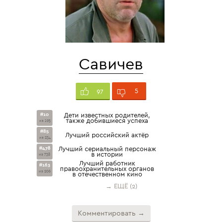
Савичев
5
97
#10
Дети известных родителей,
также добившиеся успеха
из 195
#85
Лучший российский актёр
из 234
#478
Лучший сериальный персонаж
в истории
из 738
Лучший работник
#163
правоохранительных органов
из 206
в отечественном кино
→ ЕЩЁ (2)
Комментировать →