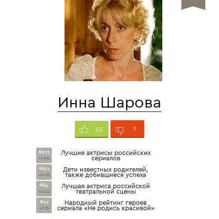
Инна Шарова
2
55
#272
Лучшие актрисы российских
сериалов
из 591
#111
Дети известных родителей,
также добившиеся успеха
из 195
#84
Лучшая актриса российской
театральной сцены
из 111
#23
Народный рейтинг героев
сериала «Не родись красивой»
из 25