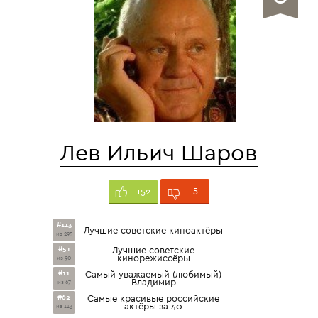
Лев Ильич Шаров
5
152
#113
Лучшие советские киноактёры
из 295
#51
Лучшие советские
кинорежиссёры
из 90
#11
Самый уважаемый (любимый)
Владимир
из 67
#62
Самые красивые российские
актёры за 40
из 113