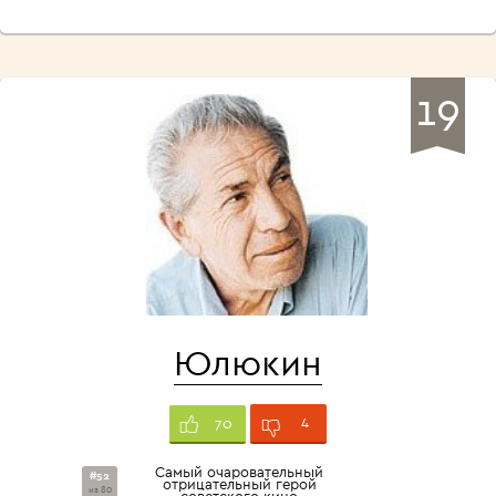
19
Юлюкин
4
70
Самый очаровательный
#52
отрицательный герой
из 80
советского кино