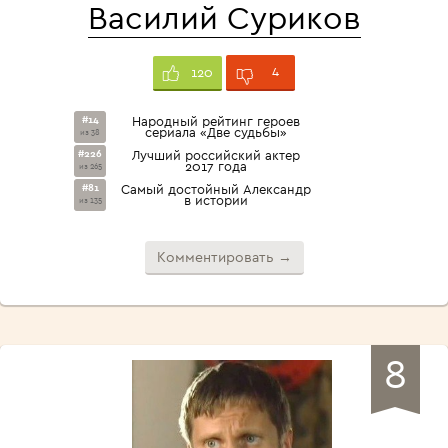
Василий Суриков
4
120
#14
Народный рейтинг героев
сериала «Две судьбы»
из 38
#226
Лучший российский актер
2017 года
из 265
#81
Самый достойный Александр
в истории
из 135
Комментировать →
8