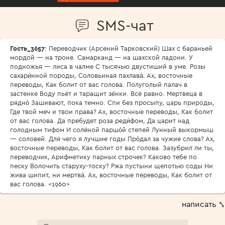
SMS-чат
Гость_3657
: Переводчик (Арсений Тарковский) Шах с бараньей
мордой — на троне. Самарканд — на шахской ладони. У
подножья — лиса в чалме С тысячью двустиший в уме. Розы
сахари́нной породы, Соловьиная пахлава́. Ах, восточные
переводы, Как болит от вас голова. Полуголый палач в
застенке Воду пьёт и таращит зе́нки. Всё равно. Мертвеца в
рядно́ Зашивают, пока темно. Спи без просыпу, царь природы,
Где твой меч и твои права? Ах, восточные переводы, Как болит
от вас голова. Да пребудет роза реди́фом, Да царит над
голодным тифом И солёной паршо́й степей Лунный выкормыш
— соловей. Для чего я лучшие годы Про́дал за чужие слова? Ах,
восточные переводы, Как болит от вас голова. Зазубрил ли ты,
переводчик, Арифметику парных строчек? Каково тебе по
песку Волочить старуху-тоску? Ржа пустыни щепотью соды Ни
жива шипит, ни мертва́. Ах, восточные переводы, Как болит от
вас голова. <1960>
написать ⤣