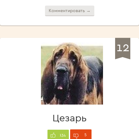
Комментировать →
12
Цезарь
5
134