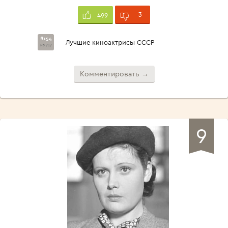
3
499
#154
Лучшие киноактрисы СССР
из 717
Комментировать →
9