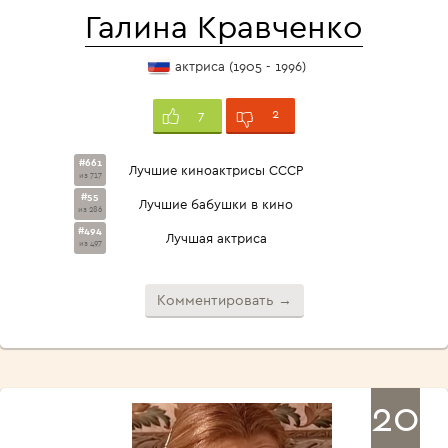
Галина Кравченко
актриса (1905 - 1996)
2
7
#661
Лучшие киноактрисы СССР
из 717
#55
Лучшие бабушки в кино
из 286
#494
Лучшая актриса
из 497
Комментировать →
20