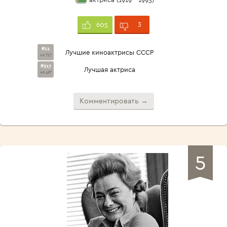
3
605
#11
Лучшие киноактрисы СССР
из 717
#317
Лучшая актриса
из 497
Комментировать →
5