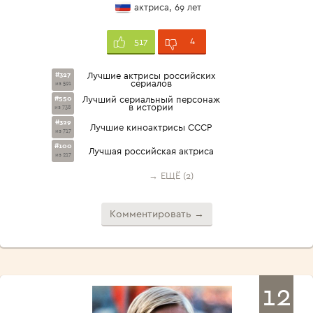
актриса, 69 лет
4
517
#327
Лучшие актрисы российских
сериалов
из 591
#550
Лучший сериальный персонаж
в истории
из 738
#329
Лучшие киноактрисы СССР
из 717
#100
Лучшая российская актриса
из 217
→ ЕЩЁ (2)
Комментировать →
12