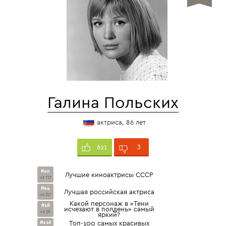
Галина Польских
актриса, 86 лет
3
621
#10
Лучшие киноактрисы СССР
из 717
#94
Лучшая российская актриса
из 217
Какой персонаж в «Тени
#18
исчезают в полдень» самый
из 38
яркий?
#216
Топ-100 самых красивых