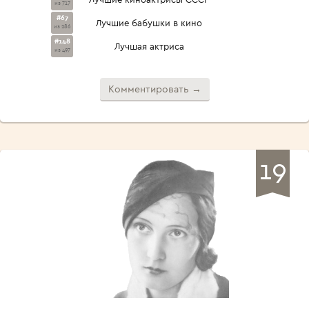
из 717
#67
Лучшие бабушки в кино
из 286
#148
Лучшая актриса
из 497
Комментировать →
19