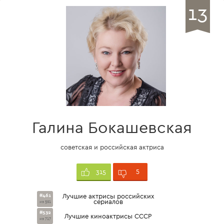
13
Галина Бокашевская
советская и российская актриса
5
315
#461
Лучшие актрисы российских
сериалов
из 591
#532
Лучшие киноактрисы СССР
из 717