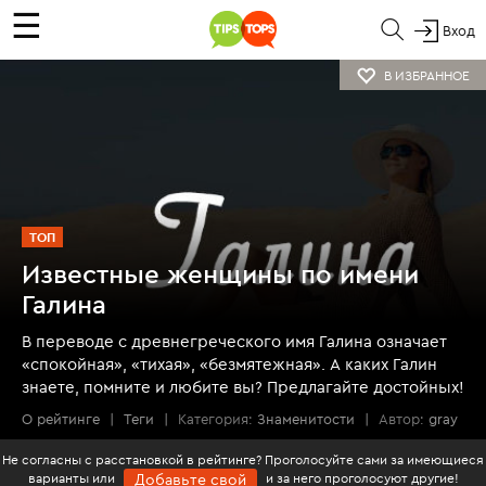
☰
Вход
В ИЗБРАННОЕ
ТОП
Известные женщины по имени
Галина
В переводе с древнегреческого имя Галина означает
«спокойная», «тихая», «безмятежная». А каких Галин
знаете, помните и любите вы? Предлагайте достойных!
О рейтинге
|
Теги
|
Категория:
Знаменитости
|
Автор:
gray
Не согласны с расстановкой в рейтинге? Проголосуйте сами за имеющиеся
варианты или
и за него проголосуют другие!
Добавьте свой