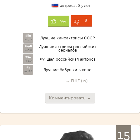
актриса, 85 лет
8
444
#82
Лучшие киноактрисы СССР
из 717
#198
Лучшие актрисы российских
сериалов
из 591
#54
Лучшая российская актриса
из 217
#1
Лучшие бабушки в кино
из 286
→ ЕЩЁ (12)
Комментировать →
15