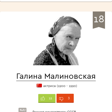
18
Галина Малиновская
актриса (1900 - 1990)
3
12
#467
Лучшие киноактрисы СССР