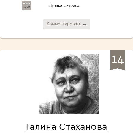
#435
Лучшая актриса
из 497
Комментировать →
14
Галина Стаханова