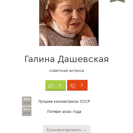
Галина Дашевская
советская актриса
3
9
#487
Лучшие киноактрисы СССР
из 717
#100
Потери 2020 года
из 182
Комментировать →