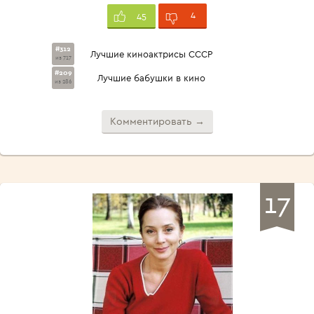
4
45
#312
Лучшие киноактрисы СССР
из 717
#209
Лучшие бабушки в кино
из 286
Комментировать →
17