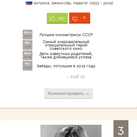
актриса, режиссёр, педагог (1933 - 2019)
2
567
#103
Лучшие киноактрисы СССР
из 717
Самый очаровательный
#61
отрицательный герой
из 80
советского кино
#153
Дети известных родителей,
также добившиеся успеха
из 195
#17
Звёзды, потухшие в 2019 году
из 140
→ ЕЩЁ (1)
Комментировать →
3