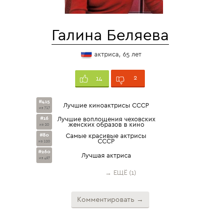
Галина Беляева
актриса, 65 лет
2
14
#415
Лучшие киноактрисы СССР
из 717
#16
Лучшие воплощения чеховских
женских образов в кино
из 20
#80
Самые красивые актрисы
СССР
из 120
#260
Лучшая актриса
из 497
→ ЕЩЁ (1)
Комментировать →