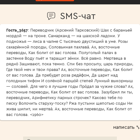
SMS-чат
Гость_3657
: Переводчик (Арсений Тарковский) Шах с бараньей
мордой — на троне. Самарканд — на шахской ладони. У
подножья — лиса в чалме С тысячью двустиший в уме. Розы
сахари́нной породы, Соловьиная пахлава́. Ах, восточные
переводы, Как болит от вас голова. Полуголый палач в
застенке Воду пьёт и таращит зе́нки. Всё равно. Мертвеца в
рядно́ Зашивают, пока темно. Спи без просыпу, царь природы,
Где твой меч и твои права? Ах, восточные переводы, Как болит
от вас голова. Да пребудет роза реди́фом, Да царит над
голодным тифом И солёной паршо́й степей Лунный выкормыш
— соловей. Для чего я лучшие годы Про́дал за чужие слова? Ах,
восточные переводы, Как болит от вас голова. Зазубрил ли ты,
переводчик, Арифметику парных строчек? Каково тебе по
песку Волочить старуху-тоску? Ржа пустыни щепотью соды Ни
жива шипит, ни мертва́. Ах, восточные переводы, Как болит от
вас голова. <1960>
написать ⤣