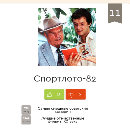
11
Спортлото-82
5
45
#32
Самые смешные советские
комедии
из 63
#242
Лучшие отечественные
фильмы XX века
из 292