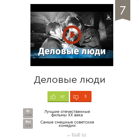
7
Деловые люди
3
67
#7
Лучшие отечественные
фильмы XX века
из 292
#53
Самые смешные советские
комедии
из 63
→ ЕЩЁ (1)