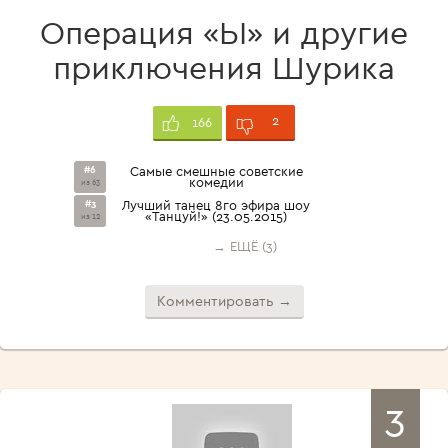
Операция «Ы» и другие
приключения Шурика
2
166
#6
Самые смешные советские
комедии
из 63
#3
Лучший танец 8го эфира шоу
«Танцуй!» (23.05.2015)
из 12
→ ЕЩЁ (3)
Комментировать →
3