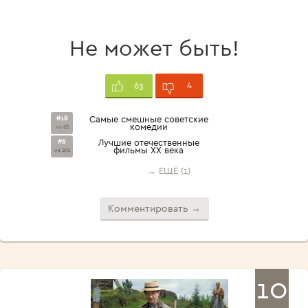
Не может быть!
4
63
#18
Самые смешные советские
комедии
из 63
#6
Лучшие отечественные
фильмы XX века
из 292
→ ЕЩЁ (1)
Комментировать →
10