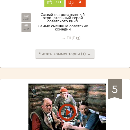
2
121
Самый очаровательный
#10
отрицательный герой
из 80
советского кино
#8
Самые смешные советские
комедии
из 63
→ ЕЩЁ (3)
Читать комментарии (1) →
5