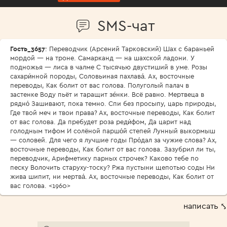
SMS-чат
Гость_3657
: Переводчик (Арсений Тарковский) Шах с бараньей
мордой — на троне. Самарканд — на шахской ладони. У
подножья — лиса в чалме С тысячью двустиший в уме. Розы
сахари́нной породы, Соловьиная пахлава́. Ах, восточные
переводы, Как болит от вас голова. Полуголый палач в
застенке Воду пьёт и таращит зе́нки. Всё равно. Мертвеца в
рядно́ Зашивают, пока темно. Спи без просыпу, царь природы,
Где твой меч и твои права? Ах, восточные переводы, Как болит
от вас голова. Да пребудет роза реди́фом, Да царит над
голодным тифом И солёной паршо́й степей Лунный выкормыш
— соловей. Для чего я лучшие годы Про́дал за чужие слова? Ах,
восточные переводы, Как болит от вас голова. Зазубрил ли ты,
переводчик, Арифметику парных строчек? Каково тебе по
песку Волочить старуху-тоску? Ржа пустыни щепотью соды Ни
жива шипит, ни мертва́. Ах, восточные переводы, Как болит от
вас голова. <1960>
написать ⤣