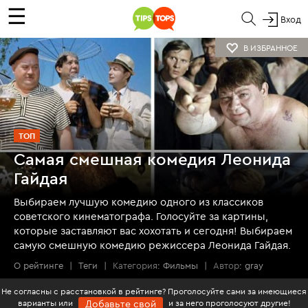
☰
Вход
В ИЗБРАННОЕ
ТОП
Самая смешная комедия Леонида
Гайдая
Выбираем лучшую комедию одного из классиков
советского кинематографа. Голосуйте за картины,
которые заставляют вас хохотать и сегодня! Выбираем
самую смешную комедию режиссера Леонида Гайдая.
О рейтинге
|
Теги
|
Категория:
Фильмы
|
Автор:
gray
Не согласны с расстановкой в рейтинге? Проголосуйте сами за имеющиеся
варианты или
и за него проголосуют другие!
Добавьте свой