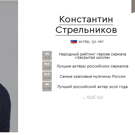
Константин
Стрельников
актёр, 50 лет
#3
Народный рейтинг героев сериала
«Закрытая школа»
из 62
#26
Лучшие актёры российских сериалов
из 446
#28
Самые красивые мужчины России
из 716
#8
Лучший российский актер 2016 года
из 166
→ ЕЩЁ (12)