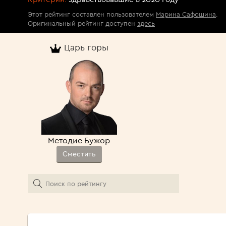
Этот рейтинг составлен пользователем
Марина Сафошина
.
Оригинальный рейтинг доступен
здесь
Царь горы
Методие Бужор
Сместить