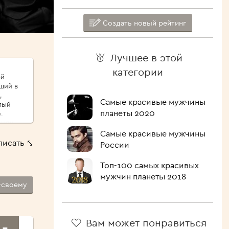
Создать новый рейтинг
Лучшее в этой
категории
ой
ший в
,
Самые красивые мужчины
лый
планеты 2020
.
сыпу,
ые
Самые красивые мужчины
писать ⤣
России
ршо́й
шие
Топ-100 самых красивых
 Как
мужчин планеты 2018
-своему
лочить
ипит,
голова.
Вам может понравиться