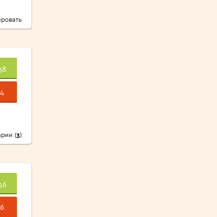
ровать
38
4
рии (
3
)
56
6