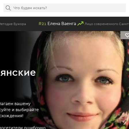
#21
Елена Ваенга
Лицо современного Санкт-Петербурга
вянские
лагаем вашему
суйте и выбирайте
исхождения!
 посетители ошибочно