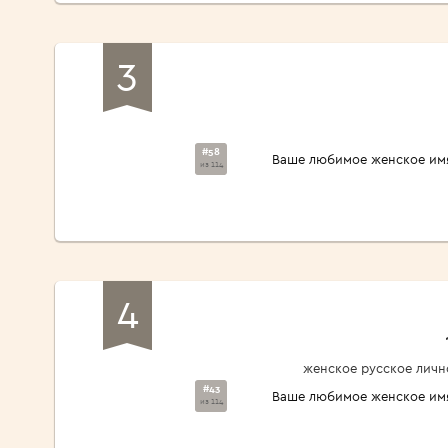
3
#58
Ваше любимое женское им
из 114
4
женское русское личн
#43
Ваше любимое женское им
из 114