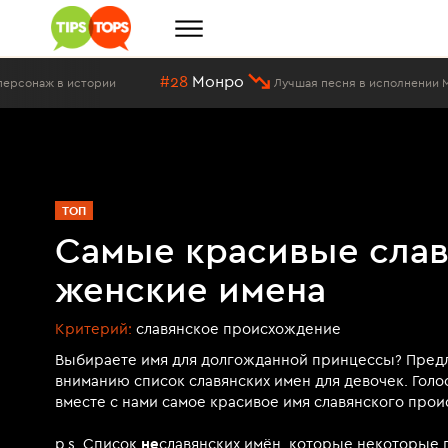
#28
Монро
рии
Лучшая песня в исполнении Методие Бужора
ТОП
Самые красивые сла
женские имена
Критерий:
славянское происхождение
Выбираете имя для долгожданной принцессы? Пред
вниманию список славянских имен для девочек. Голо
вместе с нами самое красивое имя славянского про
p.s. Список
не
славянских имён, которые некоторые