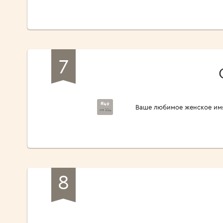
7
#49
Ваше любимое женское им
из 114
8