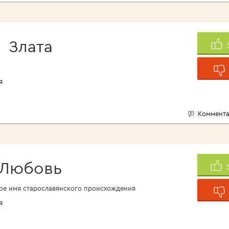
Злата
я
Коммента
Любовь
ое имя старославянского происхождения
я