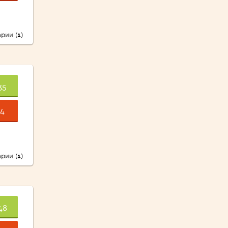
рии (
1
)
35
4
рии (
1
)
48