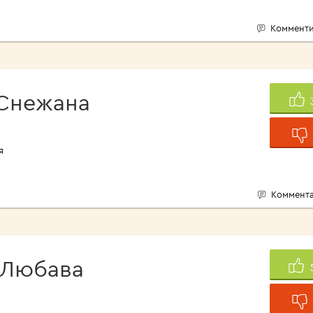
Комменти
Снежана
я
Коммента
Любава