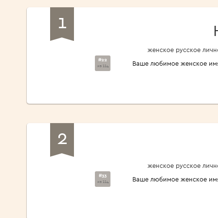
1
женское русское личн
#22
Ваше любимое женское им
из 114
2
женское русское личн
#33
Ваше любимое женское им
из 114