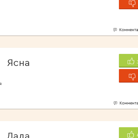
Коммента
Ясна
я
Коммента
Лада