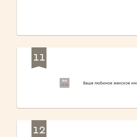
11
#76
Ваше любимое женское им
из 114
12