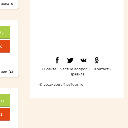
ровать
67
6
О сайте
Частые вопросы
Контакты
рии (
1
)
Правила
© 2011-2023 TipsTops.ru
10
1