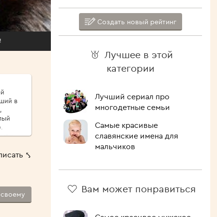
Создать новый рейтинг
!
Лучшее в этой
категории
ой
Лучший сериал про
иший в
многодетные семьи
,
Самые красивые
.
славянские имена для
сыпу,
ые
мальчиков
писать ⤣
ршо́й
шие
 Как
Вам может понравиться
-своему
лочить
ипит,
голова.