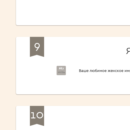
9
#87
Ваше любимое женское им
из 114
10