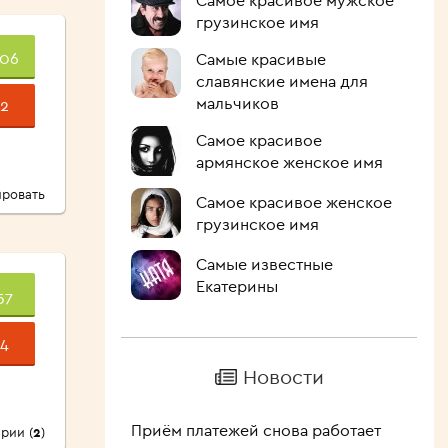
Самое красивое мужское
грузинское имя
06
Самые красивые
славянские имена для
мальчиков
2
Самое красивое
армянское женское имя
ровать
Самое красивое женское
грузинское имя
Самые известные
Екатерины
57
4
Новости
Приём платежей снова работает
рии (
2
)