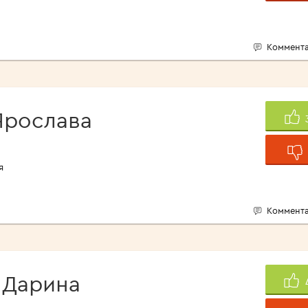
Коммента
Ярослава
я
Коммента
Дарина