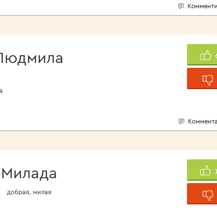
Комменти
Людмила
я
Коммента
Милада
добрая, милая