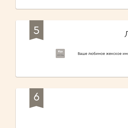
5
#39
Ваше любимое женское им
из 114
6