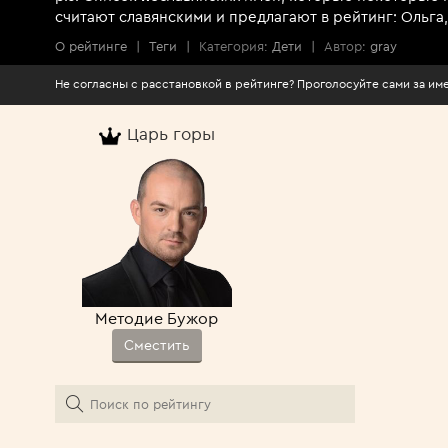
считают славянскими и предлагают в рейтинг: Ольга,
О рейтинге
|
Теги
|
Категория:
Дети
|
Автор:
gray
Не согласны с расстановкой в рейтинге? Про
Царь горы
Методие Бужор
Сместить