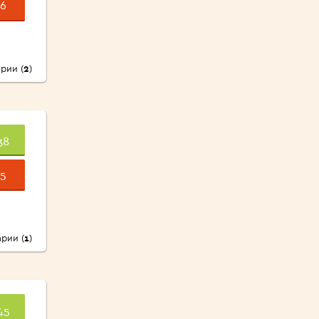
6
рии (
2
)
38
5
рии (
1
)
45