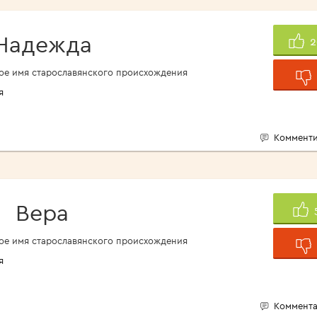
<1960>
Надежда
2
ое имя старославянского происхождения
я
Комменти
Вера
ое имя старославянского происхождения
я
Коммента