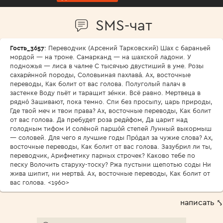
SMS-чат
Гость_3657
: Переводчик (Арсений Тарковский) Шах с бараньей
мордой — на троне. Самарканд — на шахской ладони. У
подножья — лиса в чалме С тысячью двустиший в уме. Розы
сахари́нной породы, Соловьиная пахлава́. Ах, восточные
переводы, Как болит от вас голова. Полуголый палач в
застенке Воду пьёт и таращит зе́нки. Всё равно. Мертвеца в
рядно́ Зашивают, пока темно. Спи без просыпу, царь природы,
Где твой меч и твои права? Ах, восточные переводы, Как болит
от вас голова. Да пребудет роза реди́фом, Да царит над
голодным тифом И солёной паршо́й степей Лунный выкормыш
— соловей. Для чего я лучшие годы Про́дал за чужие слова? Ах,
восточные переводы, Как болит от вас голова. Зазубрил ли ты,
переводчик, Арифметику парных строчек? Каково тебе по
песку Волочить старуху-тоску? Ржа пустыни щепотью соды Ни
жива шипит, ни мертва́. Ах, восточные переводы, Как болит от
вас голова. <1960>
написать ⤣