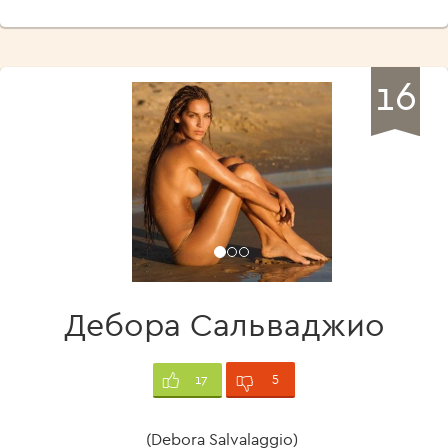
16
Дебора Сальваджио
5
17
(Debora Salvalaggio)