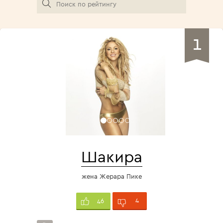
1
Шакира
жена Жерара Пике
4
46