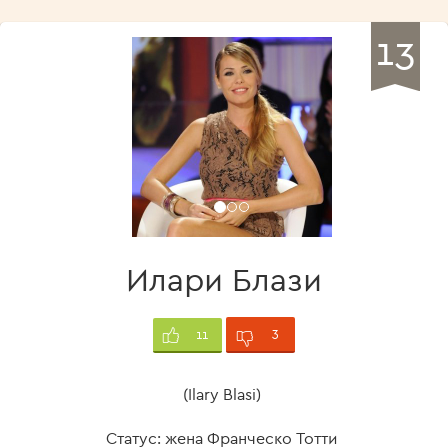
13
Илари Блази
3
11
(Ilary Blasi)
Статус: жена Франческо Тотти