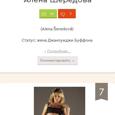
5
22
(Alena Šeredová)
Статус: жена Джанлуиджи Буффона
Подробнее...
↓
Комментировать →
7