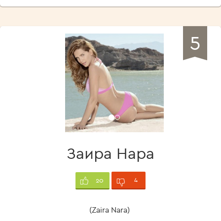
5
Заира Нара
4
20
(Zaira Nara)