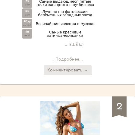
#1
Самые выдающиеся пятые
точки западного шоу-бизнеса
из 9
#5
Лучшие ню фотосессии
беременных западных звезд
из 9
#679
Величайшие явления в музыке
из 1642
#2
Самые красивые
латиноамериканки
из 16
→ ЕЩЁ (4)
Подробнее...
↓
Комментировать →
2