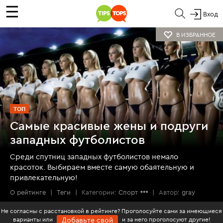
☰
Вход
В ИЗБРАННОЕ
ТОП
Самые красивые жены и подруги
западных футболистов
Среди спутниц западных футболистов немало
красоток. Выбираем вместе самую обаятельную и
привлекательную!
О рейтинге
|
Теги
|
Категории:
Спорт
|
Автор:
gray
Не согласны с расстановкой в рейтинге? Проголосуйте сами за имеющиеся
варианты или
и за него проголосуют другие!
Добавьте свой