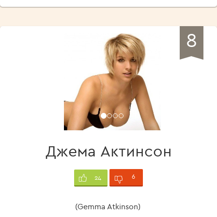
8
Джема Актинсон
6
24
(Gemma Atkinson)