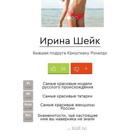
Ирина Шейк
бывшая подруга Криштиану Роналдо
4
39
#1
Самые красивые модели
русского происхождения
из 13
#8
Самые красивые татарки
из 21
#230
Самые красивые женщины
России
из 490
#50
Знаменитости, чьё настоящее
имя вы наверняка не знали
из 117
→ ЕЩЁ (2)