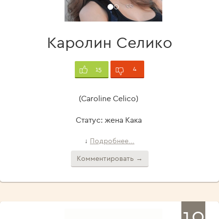
Каролин Селико
4
15
(Caroline Celico)
Статус: жена Кака
Подробнее...
↓
Комментировать →
10