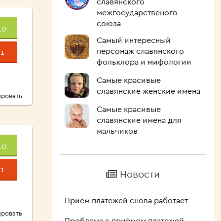
славянского
межгосударственого
союза
10
Самый интересный
персонаж славянского
1
фольклора и мифологии
Самые красивые
славянские женские имена
ровать
Самые красивые
славянские имена для
мальчиков
10
1
Новости
Приём платежей снова работает
ровать
Проблема с приёмом платежей