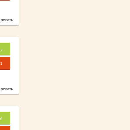
ровать
7
1
ровать
6