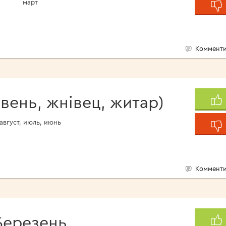
март
Комменти
вень, жнівец, житар)
август, июль, июнь
Комменти
Березень