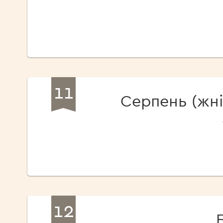
11
Серпень (жні
12