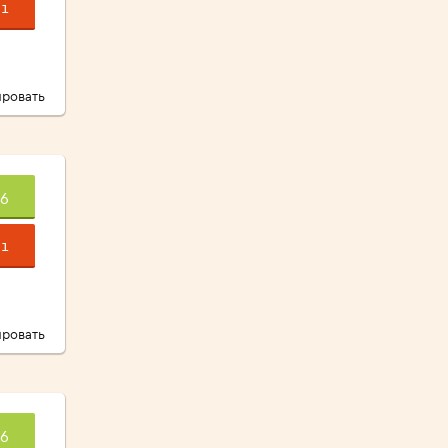
1
ровать
6
1
ровать
6