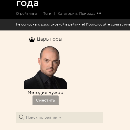
года
О рейтинге
|
Теги
|
Категории:
Природа
Не согласны с расстановкой в рейтинге? Про
Царь горы
Методие Бужор
Сместить