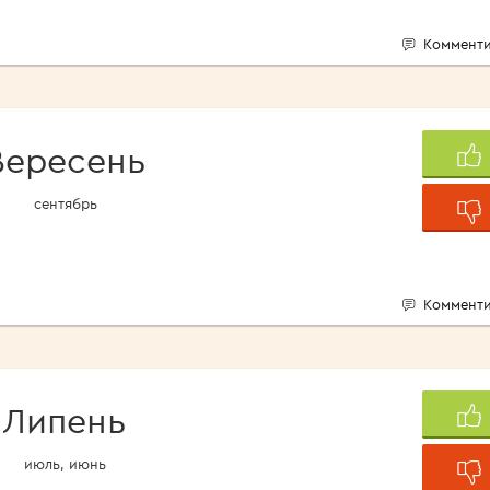
Комменти
Вересень
сентябрь
Комменти
Липень
июль, июнь