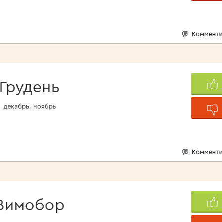
Комменти
Грудень
декабрь, ноябрь
Комменти
Зимобор