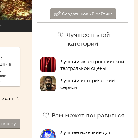
Создать новый рейтинг
!
Лучшее в этой
категории
ой
Лучший актёр российской
иший в
театральной сцены
,
Лучший исторический
.
сыпу,
сериал
ые
писать ⤣
ршо́й
шие
Вам может понравиться
 Как
-своему
лочить
ипит,
Лучшее название для
голова.