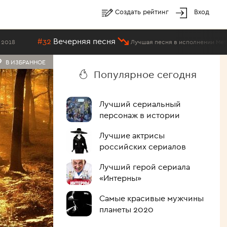
Создать рейтинг
Вход
2
Вечерняя песня
Лучшая песня в исполнении Методие Бужора
В ИЗБРАННОЕ
Популярное сегодня
Лучший сериальный
персонаж в истории
Лучшие актрисы
российских сериалов
Лучший герой сериала
«Интерны»
Самые красивые мужчины
планеты 2020