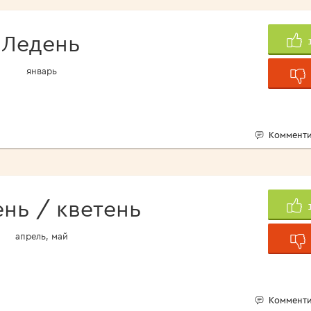
<1960>
Ледень
январь
Комменти
ень / кветень
апрель, май
Комменти