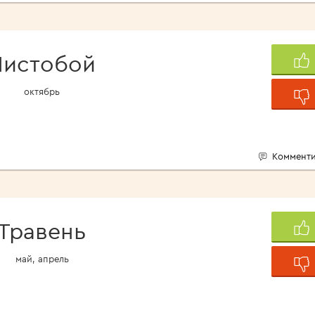
Листобой
октябрь
Комменти
Травень
май, апрель