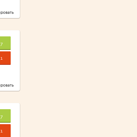
ровать
7
1
ровать
7
1