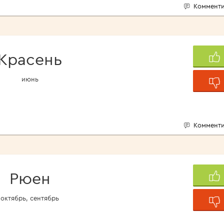
Комменти
Красень
июнь
Комменти
Рюен
октябрь, сентябрь