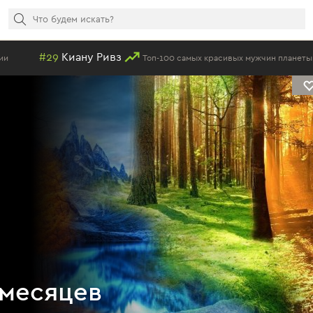
иану Ривз
#3
Топ-100 самых красивых мужчин планеты 2018
 месяцев