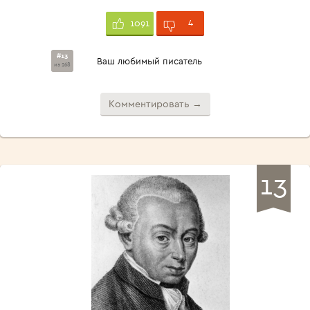
4
1091
#13
Ваш любимый писатель
из 268
Комментировать →
13