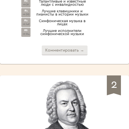
#2
Талантливые и известные
люди с инвалидностью
из 30
#1
Лучшие клавишники и
пианисты в истории музыки
из 323
#2
Симфоническая музыка в
лицах
из 149
#6
Лучшие исполнители
симфонической музыки
из 214
Комментировать →
2