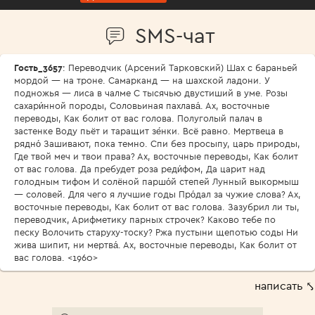
SMS-чат
Гость_3657
: Переводчик (Арсений Тарковский) Шах с бараньей
мордой — на троне. Самарканд — на шахской ладони. У
подножья — лиса в чалме С тысячью двустиший в уме. Розы
сахари́нной породы, Соловьиная пахлава́. Ах, восточные
переводы, Как болит от вас голова. Полуголый палач в
застенке Воду пьёт и таращит зе́нки. Всё равно. Мертвеца в
рядно́ Зашивают, пока темно. Спи без просыпу, царь природы,
Где твой меч и твои права? Ах, восточные переводы, Как болит
от вас голова. Да пребудет роза реди́фом, Да царит над
голодным тифом И солёной паршо́й степей Лунный выкормыш
— соловей. Для чего я лучшие годы Про́дал за чужие слова? Ах,
восточные переводы, Как болит от вас голова. Зазубрил ли ты,
переводчик, Арифметику парных строчек? Каково тебе по
песку Волочить старуху-тоску? Ржа пустыни щепотью соды Ни
жива шипит, ни мертва́. Ах, восточные переводы, Как болит от
вас голова. <1960>
написать ⤣