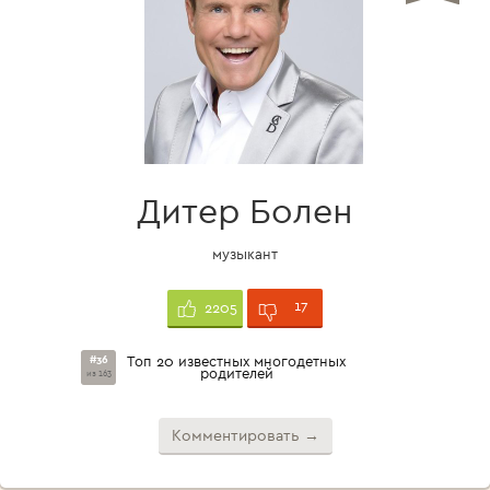
Дитер Болен
музыкант
17
2205
#36
Топ 20 известных многодетных
родителей
из 163
Комментировать →