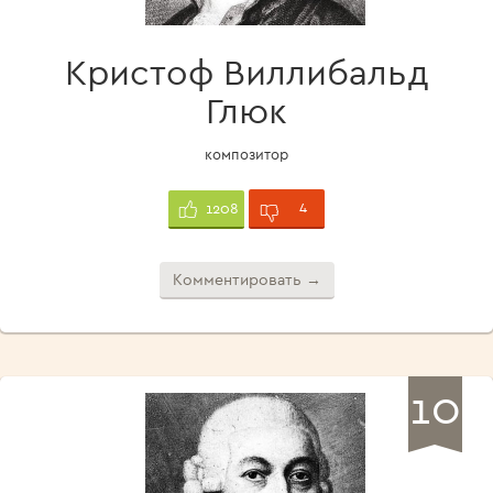
Кристоф Виллибальд
Глюк
композитор
4
1208
Комментировать →
10