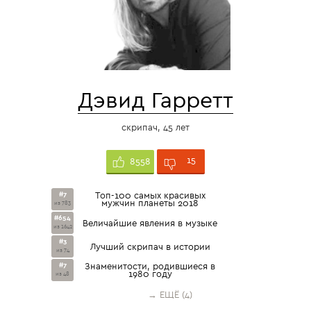
Дэвид Гарретт
скрипач, 45 лет
15
8558
#7
Топ-100 самых красивых
мужчин планеты 2018
из 783
#654
Величайшие явления в музыке
из 1642
#3
Лучший скрипач в истории
из 74
#7
Знаменитости, родившиеся в
1980 году
из 48
→ ЕЩЁ (4)