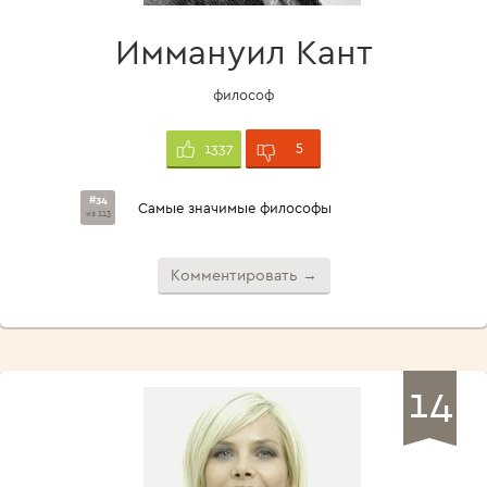
Иммануил Кант
философ
5
1337
#34
Самые значимые философы
из 113
Комментировать →
14