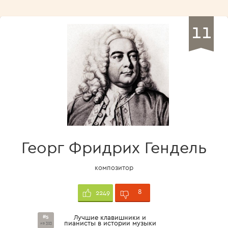
11
Георг Фридрих Гендель
композитор
8
2249
#5
Лучшие клавишники и
пианисты в истории музыки
из 323