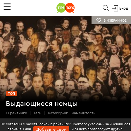
☰
Вход
В ИЗБРАННОЕ
ТОП
Выдающиеся немцы
О рейтинге
|
Теги
|
Категория:
Знаменитости
Не согласны с расстановкой в рейтинге? Проголосуйте сами за имеющиеся
варианты или
и за него проголосуют другие!
Добавьте свой