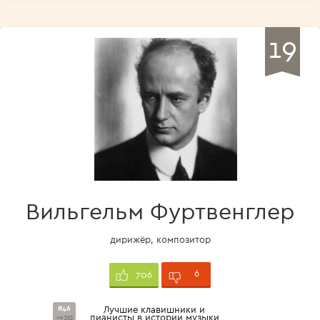
19
Вильгельм Фуртвенглер
дирижёр, композитор
6
706
#46
Лучшие клавишники и
пианисты в истории музыки
из 323