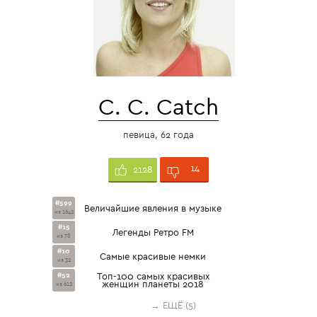
C. C. Catch
певица, 62 года
14
2128
#599
Величайшие явления в музыке
из 1642
#15
Легенды Ретро FM
из 78
#10
Самые красивые немки
из 32
#52
Топ-100 самых красивых
женщин планеты 2018
из 612
→ ЕЩЁ (5)