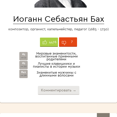
Иоганн Себастьян Бах
композитор, органист, капельмейстер, педагог (1685 - 1750)
7
4476
Мировые знаменитости,
#3
воспитанные приемными
из 12
родителями
#3
Лучшие клавишники и
пианисты в истории музыки
из 323
#42
Знаменитые мужчины с
длинными волосами
из 199
Комментировать →