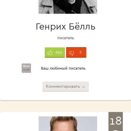
Генрих Бёлль
писатель
5
650
#110
Ваш любимый писатель
из 268
Комментировать →
18