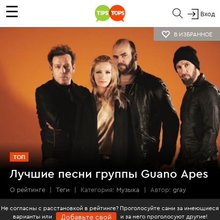
☰
Вход
В ИЗБРАННОЕ
ТОП
Лучшие песни группы Guano Apes
О рейтинге
|
Теги
|
Категория:
Музыка
|
Автор:
gray
Не согласны с расстановкой в рейтинге? Проголосуйте сами за имеющиеся
варианты или
и за него проголосуют другие!
Добавьте свой