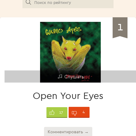
1
Слушать
Open Your Eyes
4
17
Комментировать →