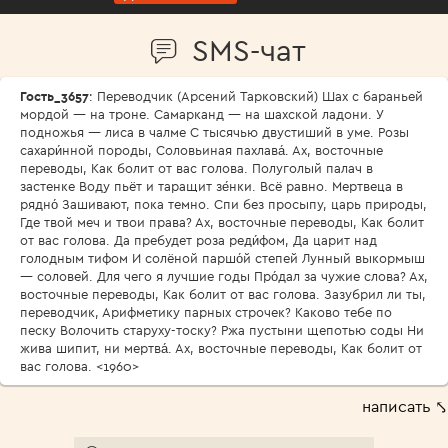
SMS-чат
Гость_3657
: Переводчик (Арсений Тарковский) Шах с бараньей
мордой — на троне. Самарканд — на шахской ладони. У
подножья — лиса в чалме С тысячью двустиший в уме. Розы
сахари́нной породы, Соловьиная пахлава́. Ах, восточные
переводы, Как болит от вас голова. Полуголый палач в
застенке Воду пьёт и таращит зе́нки. Всё равно. Мертвеца в
рядно́ Зашивают, пока темно. Спи без просыпу, царь природы,
Где твой меч и твои права? Ах, восточные переводы, Как болит
от вас голова. Да пребудет роза реди́фом, Да царит над
голодным тифом И солёной паршо́й степей Лунный выкормыш
— соловей. Для чего я лучшие годы Про́дал за чужие слова? Ах,
восточные переводы, Как болит от вас голова. Зазубрил ли ты,
переводчик, Арифметику парных строчек? Каково тебе по
песку Волочить старуху-тоску? Ржа пустыни щепотью соды Ни
жива шипит, ни мертва́. Ах, восточные переводы, Как болит от
вас голова. <1960>
написать ⤣