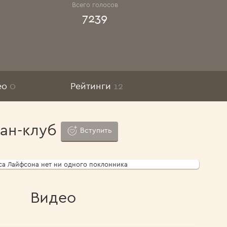
Всего голосов
7239
ео
0
Рейтинги
12
ан-клуб
Вступить
са Лайфсона нет ни одного поклонника
Видео