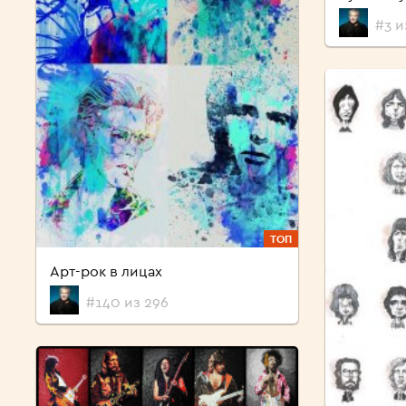
#3 и
ТОП
Арт-рок в лицах
#140 из 296