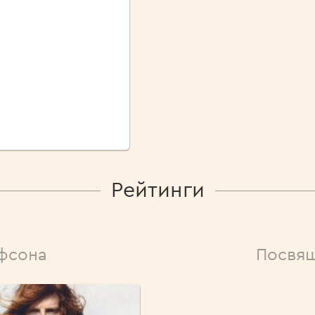
Рейтинги
йфсона
Посвящ