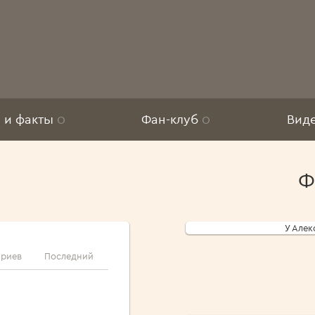
 и факты
0
Фан-клуб
0
Вид
Ф
У Алек
ариев
Последний