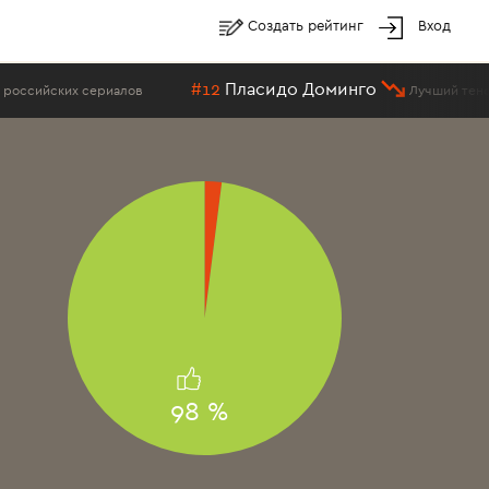
Создать рейтинг
Вход
#12
Пласидо Доминго
в
Лучший тенор всех времен и нар
98 %