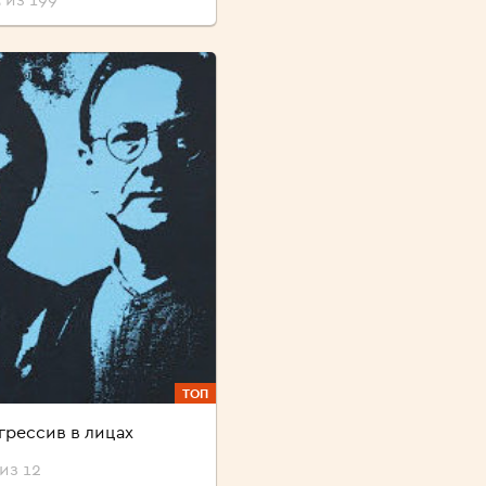
ТОП
грессив в лицах
из 12