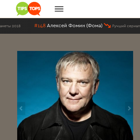
48
Алексей Фомин (Фома)
Лучший сериальный персонаж в ист