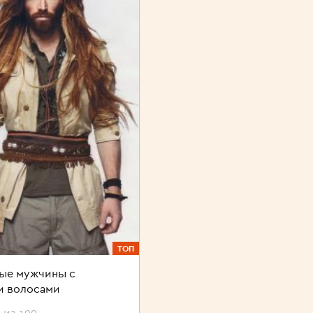
ТОП
ые мужчины с
и волосами
 из 199