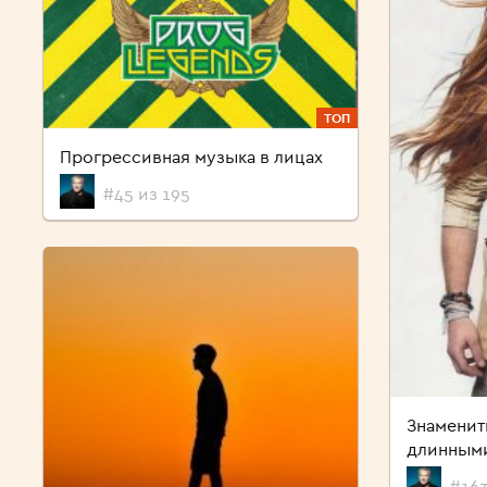
ТОП
Прогрессивная музыка в лицах
#45 из 195
Знаменит
длинным
#163