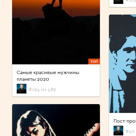
ТОП
Самые красивые мужчины
планеты 2020
#164 из 489
Пост-про
#10 