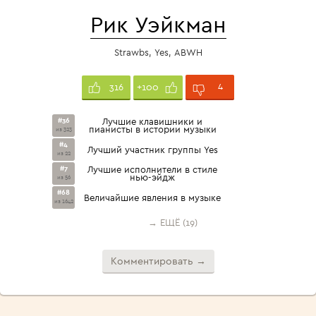
Рик Уэйкман
Strawbs, Yes, ABWH
4
316
+100
#36
Лучшие клавишники и
пианисты в истории музыки
из 323
#4
Лучший участник группы Yes
из 22
#7
Лучшие исполнители в стиле
нью-эйдж
из 56
#68
Величайшие явления в музыке
из 1642
→ ЕЩЁ (19)
Комментировать →