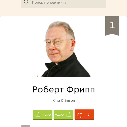
1
Роберт Фрипп
King Crimson
3
7290
+100