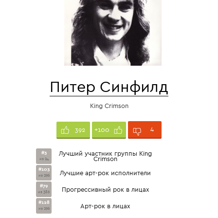
Питер Синфилд
King Crimson
4
392
+100
#3
Лучший участник группы King
Crimson
из 24
#103
Лучшие арт-рок исполнители
из 296
#79
Прогрессивный рок в лицах
из 386
#128
Арт-рок в лицах
из 296