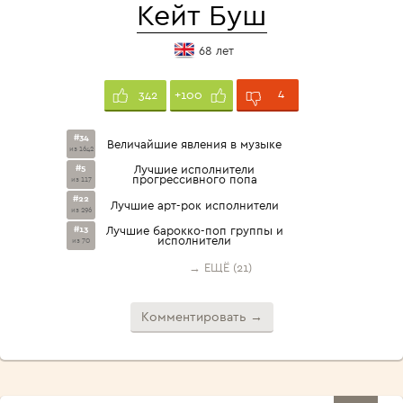
Кейт Буш
68 лет
4
342
+100
#34
Величайшие явления в музыке
из 1642
#5
Лучшие исполнители
прогрессивного попа
из 117
#22
Лучшие арт-рок исполнители
из 296
#13
Лучшие барокко-поп группы и
исполнители
из 70
→ ЕЩЁ (21)
Комментировать →