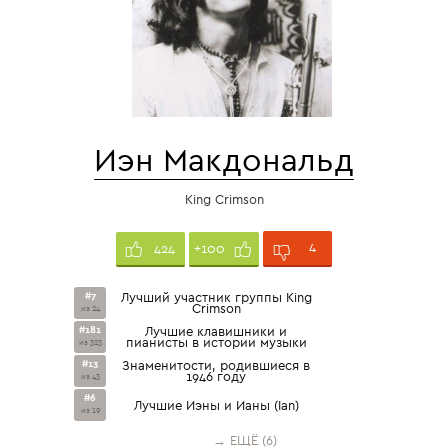
Иэн Макдональд
King Crimson
4
424
+100
#7
Лучший участник группы King
Crimson
из 24
#181
Лучшие клавишники и
пианисты в истории музыки
из 323
#13
Знаменитости, родившиеся в
1946 году
из 43
#6
Лучшие Иэны и Ианы (Ian)
из 19
→ ЕЩЁ (6)