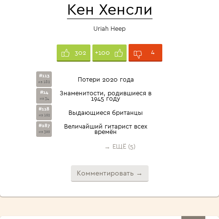
Кен Хенсли
Uriah Heep
4
302
+100
#113
Потери 2020 года
из 182
#14
Знаменитости, родившиеся в
1945 году
из 34
#118
Выдающиеся британцы
из 162
#287
Величайший гитарист всех
времён
из 369
→ ЕЩЁ (5)
Комментировать →