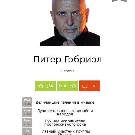
Питер Гэбриэл
Genesis
4
386
+100
#349
Величайшие явления в музыке
из 1642
#109
Лучшие певцы всех времён и
народов
из 263
#122
Лучшие исполнители
прогрессивного рока
из 594
#1
Главный участник группы
Genesis
из 17