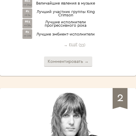
#60
Величайшие явления в музыке
из 1642
#1
Лучший участник группы King
Crimson
из 24
#63
Лучшие исполнители
прогрессивного рока
из 594
#9
Лучшие эмбиент-исполнители
из 105
→ ЕЩЁ (33)
Комментировать →
2