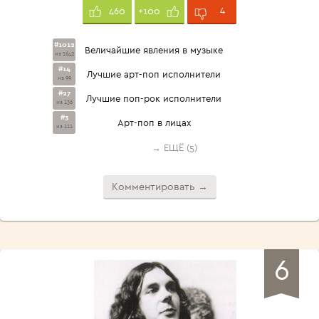
4
460
+100
#1012
Величайшие явления в музыке
из 1642
#14
Лучшие арт-поп исполнители
из 99
#27
Лучшие поп-рок исполнители
из 136
#3
Арт-поп в лицах
из 111
→ ЕЩЁ (5)
Комментировать →
6