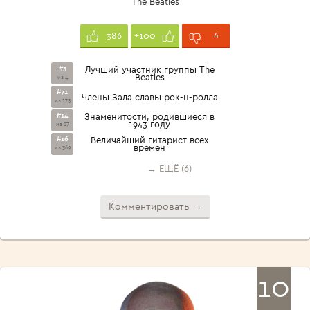
The Beatles
4
386
+100
#3
Лучший участник группы The
Beatles
из 4
#71
Члены Зала славы рок-н-ролла
из 175
#14
Знаменитости, родившиеся в
1943 году
из 27
#16
Величайший гитарист всех
времён
из 369
→ ЕЩЁ (6)
Комментировать →
10