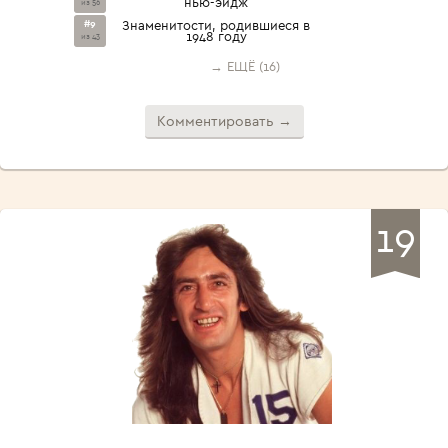
нью-эйдж
из 56
#9
Знаменитости, родившиеся в
1948 году
из 43
→ ЕЩЁ (16)
Комментировать →
19