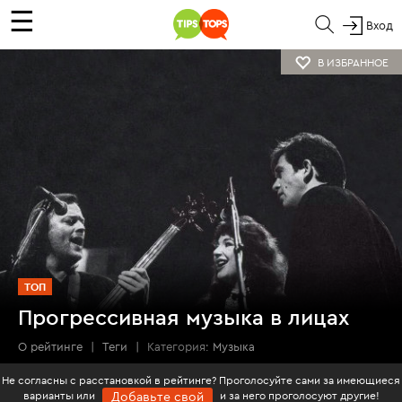
☰
Вход
В ИЗБРАННОЕ
ТОП
Прогрессивная музыка в лицах
О рейтинге
|
Теги
|
Категория:
Музыка
Не согласны с расстановкой в рейтинге? Проголосуйте сами за имеющиеся
варианты или
и за него проголосуют другие!
Добавьте свой