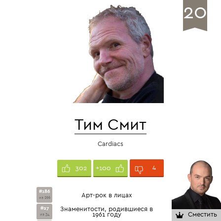
20
Тим Смит
Cardiacs
4
302
+100
#186
Арт-рок в лицах
из 296
#27
Знаменитости, родившиеся в
1961 году
Сместить
из 34