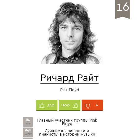
16
Ричард Райт
Pink Floyd
4
320
+100
#4
Главный участник группы Pink
Floyd
из 6
#48
Лучшие клавишники и
пианисты в истории музыки
из 323