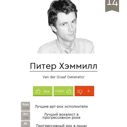
14
Питер Хэммилл
Van der Graaf Generator
4
344
+100
#149
Лучшие арт-рок исполнители
из 296
#27
Лучший вокалист в
прогрессивном роке
из 95
#6
Прогрессивный рок в лицах