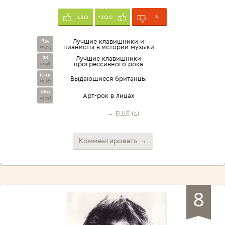
4
410
+100
#34
Лучшие клавишники и
пианисты в истории музыки
из 323
#8
Лучшие клавишники
прогрессивного рока
из 98
#119
Выдающиеся британцы
из 162
#80
Арт-рок в лицах
из 296
→ ЕЩЁ (4)
Комментировать →
8