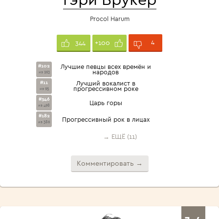
Procol Harum
4
344
+100
#102
Лучшие певцы всех времён и
народов
из 263
#11
Лучший вокалист в
прогрессивном роке
из 95
#346
Царь горы
из 498
#182
Прогрессивный рок в лицах
из 386
→ ЕЩЁ (11)
Комментировать →