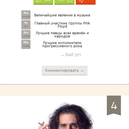
#57
Величайшие явления в музыке
из 1642
#1
Главный участник группы Pink
Floyd
из 6
#15
Лучшие певцы всех времён и
народов
из 263
#64
Лучшие исполнители
прогрессивного рока
из 594
→ ЕЩЁ (37)
Комментировать →
4