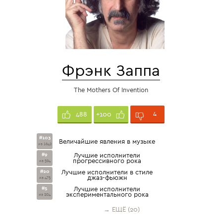
Фрэнк Заппа
The Mothers Of Invention
4
488
+100
#103
Величайшие явления в музыке
из 1642
#9
Лучшие исполнители
прогрессивного рока
из 594
#20
Лучшие исполнители в стиле
джаз-фьюжн
из 475
#5
Лучшие исполнители
экспериментального рока
из 204
→ ЕЩЁ (20)