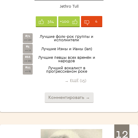
Jethro Tull
4
364
+100
#71
Лучшие фолк-рок группы и
исполнители
из 120
#5
Лучшие Иэны и Ианы (Ian)
из 19
#66
Лучшие певцы всех времён и
народов
из 263
#21
Лучший вокалист в
прогрессивном роке
из 95
→ ЕЩЁ (15)
Комментировать →
12