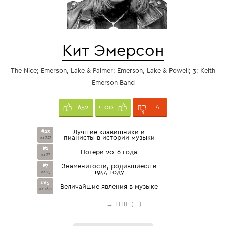
Кит Эмерсон
The Nice; Emerson, Lake & Palmer; Emerson, Lake & Powell; 3; Keith
Emerson Band
4
652
+100
#23
Лучшие клавишники и
пианисты в истории музыки
из 323
#1
Потери 2016 года
из 37
#7
Знаменитости, родившиеся в
1944 году
из 25
#65
Величайшие явления в музыке
из 1642
→ ЕЩЁ (11)