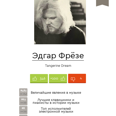
Эдгар Фрёзе
Tangerine Dream
4
346
+100
#483
Величайшие явления в музыке
из 1642
#63
Лучшие клавишники и
пианисты в истории музыки
из 323
#8
Топ исполнителей
электронной музыки
из 315