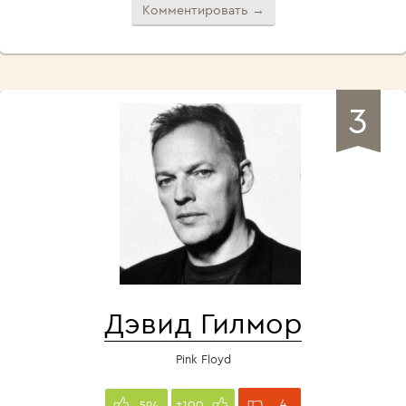
Комментировать →
3
Дэвид Гилмор
Pink Floyd
4
594
+100