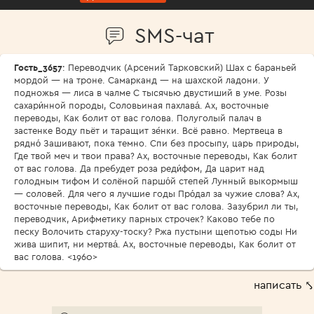
SMS-чат
Гость_3657
: Переводчик (Арсений Тарковский) Шах с бараньей
мордой — на троне. Самарканд — на шахской ладони. У
подножья — лиса в чалме С тысячью двустиший в уме. Розы
сахари́нной породы, Соловьиная пахлава́. Ах, восточные
переводы, Как болит от вас голова. Полуголый палач в
застенке Воду пьёт и таращит зе́нки. Всё равно. Мертвеца в
рядно́ Зашивают, пока темно. Спи без просыпу, царь природы,
Где твой меч и твои права? Ах, восточные переводы, Как болит
от вас голова. Да пребудет роза реди́фом, Да царит над
голодным тифом И солёной паршо́й степей Лунный выкормыш
— соловей. Для чего я лучшие годы Про́дал за чужие слова? Ах,
восточные переводы, Как болит от вас голова. Зазубрил ли ты,
переводчик, Арифметику парных строчек? Каково тебе по
песку Волочить старуху-тоску? Ржа пустыни щепотью соды Ни
жива шипит, ни мертва́. Ах, восточные переводы, Как болит от
вас голова. <1960>
написать ⤣