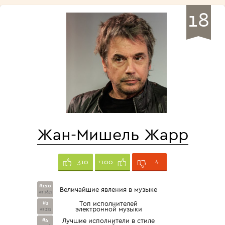
18
Жан-Мишель Жарр
4
310
+100
#120
Величайшие явления в музыке
из 1642
#3
Топ исполнителей
электронной музыки
из 315
#4
Лучшие исполнители в стиле