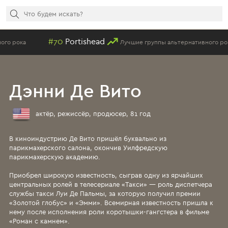
70
Portishead
#78
Sta
Лучшие группы альтернативного рока
Дэнни Де Вито
актёр, режиссёр, продюсер, 81 год
В киноиндустрию Де Вито пришёл буквально из
парикмахерского салона, окончив Уилфредскую
парикмахерскую академию.
Приобрел широкую известность, сыграв одну из ярчайших
центральных ролей в телесериале «Такси» — роль диспетчера
службы такси Луи Де Пальмы, за которую получил премии
«Золотой глобус» и «Эмми». Всемирная известность пришла к
нему после исполнения роли коротышки-гангстера в фильме
«Роман с камнем».