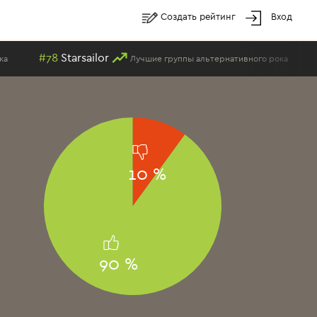
Создать рейтинг
Вход
rsailor
#19
Студень
Лучшие группы альтернативного рока
10 %
90 %