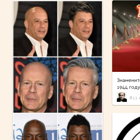
Знаменит
1944 год
#11 