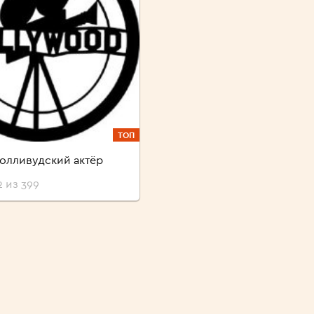
ТОП
олливудский актёр
 из 399