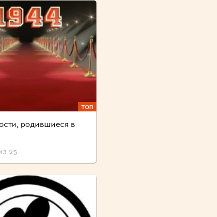
ТОП
ости, родившиеся в
у
из 25