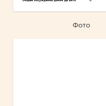
Общее обсуждение Дэнни Де Вито
0
Фото