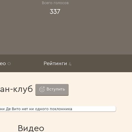
Всего голосов
337
део
0
Рейтинги
4
ан-клуб
Вступить
ни Де Вито нет ни одного поклонника
Видео