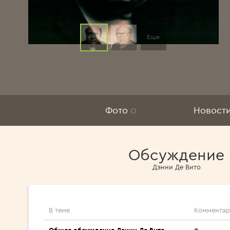
Еще
Фото
0
Новост
Обсуждение
Дэнни Де Вито
В теме
Комментар