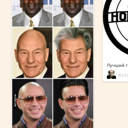
Лучший г
#102