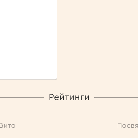
Рейтинги
Вито
Посв