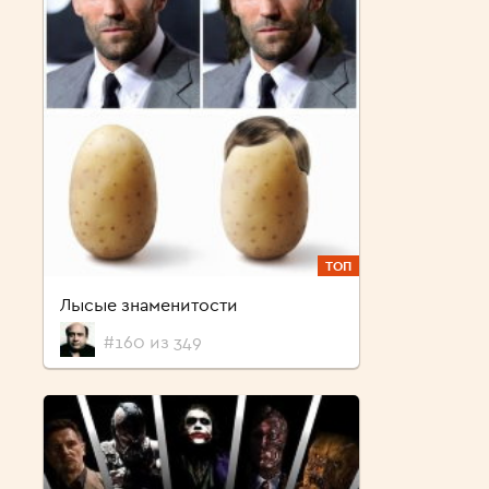
ТОП
Лысые знаменитости
#160 из 349