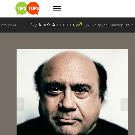
77
Jane's Addiction
#
Лучшие группы альтернативного рока