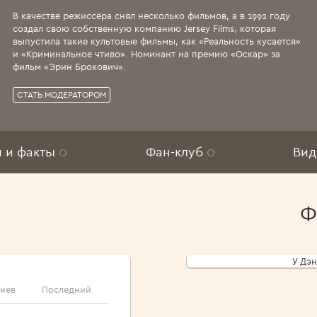
В качестве режиссёра снял несколько фильмов, а в 1992 году
создал свою собственную компанию Jersey Films, которая
выпустила такие культовые фильмы, как «Реальность кусается»
и «Криминальное чтиво». Номинант на премию «Оскар» за
фильм «Эрин Брокович».
СТАТЬ МОДЕРАТОРОМ
и и факты
0
Фан-клуб
0
Ви
Ф
У Дэн
иев
Последний