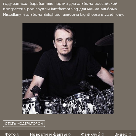
году записал барабанные партии для альбома российской
прогрессив-рок-группы Iamthemorning для миниа-альбома
Miscellany и альбома Belighted, альбома Lighthouse в 2016 году.
СТАТЬ МОДЕРАТОРОМ
Фото
8
Новости и факты
0
Фан-клуб
0
Видео
0