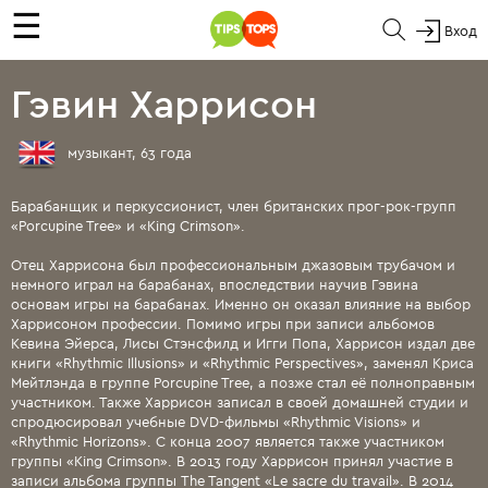
☰
Вход
Гэвин Харрисон
музыкант, 63 года
Барабанщик и перкуссионист, член британских прог-рок-групп
«Porcupine Tree» и «King Crimson».
Отец Харрисона был профессиональным джазовым трубачом и
немного играл на барабанах, впоследствии научив Гэвина
основам игры на барабанах. Именно он оказал влияние на выбор
Харрисоном профессии. Помимо игры при записи альбомов
Кевина Эйерса, Лисы Стэнсфилд и Игги Попа, Харрисон издал две
книги «Rhythmic Illusions» и «Rhythmic Perspectives», заменял Криса
Мейтлэнда в группе Porcupine Tree, а позже стал её полноправным
участником. Также Харрисон записал в своей домашней студии и
спродюсировал учебные DVD-фильмы «Rhythmic Visions» и
«Rhythmic Horizons». С конца 2007 является также участником
группы «King Crimson». В 2013 году Харрисон принял участие в
записи альбома группы The Tangent «Le sacre du travail». В 2014