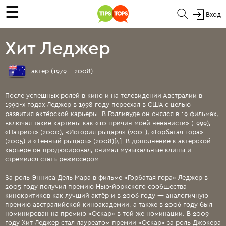
☰
Вход
Хит Леджер
актёр (1979 - 2008)
После успешных ролей в кино и на телевидении Австралии в
1990-х годах Леджер в 1998 году переехал в США с целью
развития актёрской карьеры. В Голливуде он снялся в 19 фильмах,
включая такие картины как «10 причин моей ненависти» (1999),
«Патриот» (2000), «История рыцаря» (2001), «Горбатая гора»
(2005) и «Тёмный рыцарь» (2008)[4]. В дополнение к актёрской
карьере он продюсировал, снимал музыкальные клипы и
стремился стать режиссёром.
За роль Энниса Дель Мара в фильме «Горбатая гора» Леджер в
2005 году получил премию Нью-йоркского сообщества
кинокритиков как лучший актёр и в 2006 году — аналогичную
премию австралийской киноакадемии, а также в 2006 году был
номинирован на премию «Оскар» в той же номинации. В 2009
году Хит Леджер стал лауреатом премии «Оскар» за роль Джокера