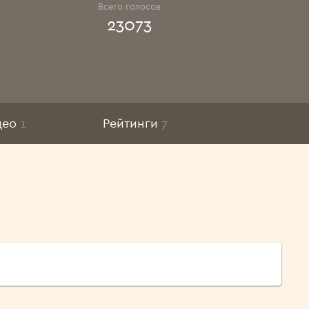
Всего голосов
23073
део
1
Рейтинги
7