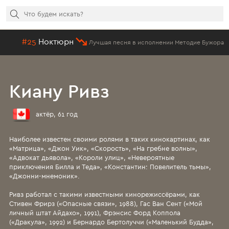
#25
Ноктюрн
Лучшая песня в исполнении Методие Бужора
Киану Ривз
актёр, 61 год
Наиболее известен своими ролями в таких кинокартинах, как
«Матрица», «Джон Уик», «Скорость», «На гребне волны»,
«Адвокат дьявола», «Короли улиц», «Невероятные
приключения Билла и Теда», «Константин: Повелитель тьмы»,
«Джонни-мнемоник».
Ривз работал с такими известными кинорежиссёрами, как
Стивен Фрирз («Опасные связи», 1988), Гас Ван Сент («Мой
личный штат Айдахо», 1991), Фрэнсис Форд Коппола
(«Дракула», 1992) и Бернардо Бертолуччи («Маленький Будда»,