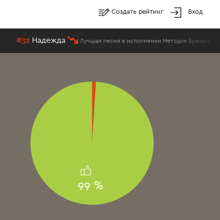
Создать рейтинг
Вход
#32
Надежда
Лучшая песня в исполнении Методие Бужора
99 %