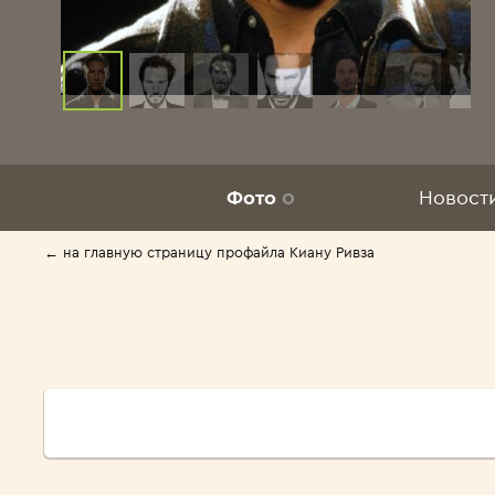
Фото
0
Новост
← на главную страницу профайла Киану Ривза