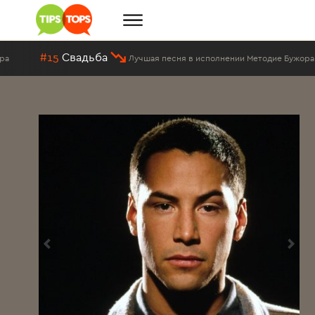
#15
Свадьба
Лучшая песня в исполнении Методие Бужора