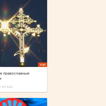
ТОП
е православные
е
 из 421