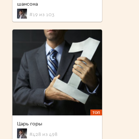
шансона
#19 из 103
ТОП
Царь горы
#428 из 498