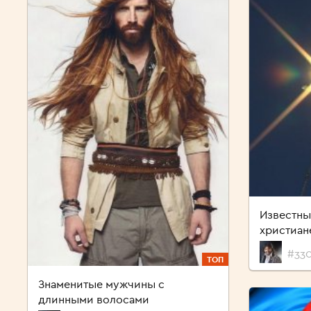
Известны
христиан
#330
ТОП
Знаменитые мужчины с
длинными волосами