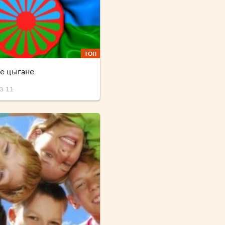
ТОП
е цыгане
з 11