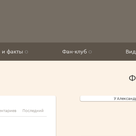
 и факты
0
Фан-клуб
0
Ви
Ф
У Александ
ентариев
Последний