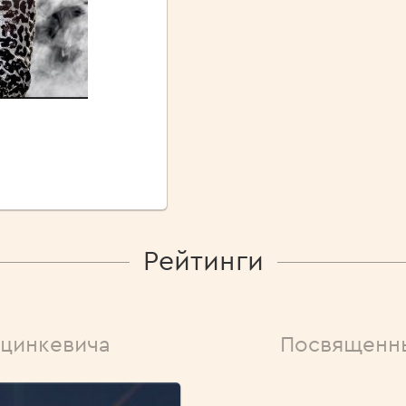
Рейтинги
рцинкевича
Посвященн