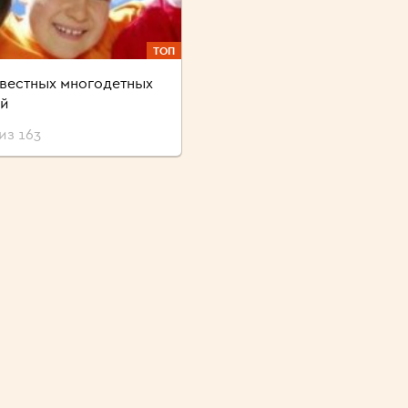
ТОП
звестных многодетных
ей
из 163