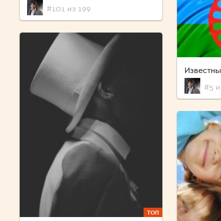
#101 из 199
Известны
#5 и
ТОП