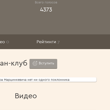
Всего голосов
4373
део
0
Рейтинги
7
ан-клуб
Вступить
ра Марцинкевича нет ни одного поклонника
Видео