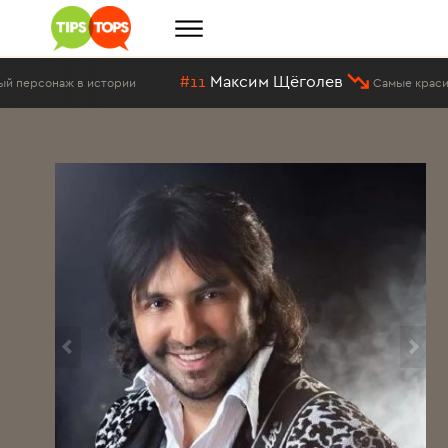
#11
Максим Щёголев
стории
Самые красивые мужчины Ро