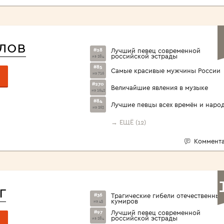
лов
#28
Лучший певец современной
российской эстрады
из 284
#85
Самые красивые мужчины России
из 716
#270
Величайшие явления в музыке
из 1642
#84
Лучшие певцы всех времён и наро
из 263
→ ЕЩЁ (12)
Коммента
г
#36
Трагические гибели отечественных
кумиров
из 45
#97
Лучший певец современной
российской эстрады
из 284