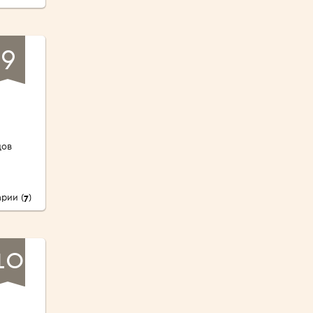
9
дов
рии (
7
)
10