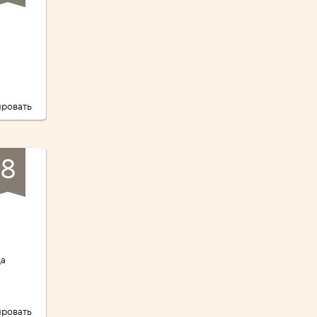
ровать
8
ов
да
ровать