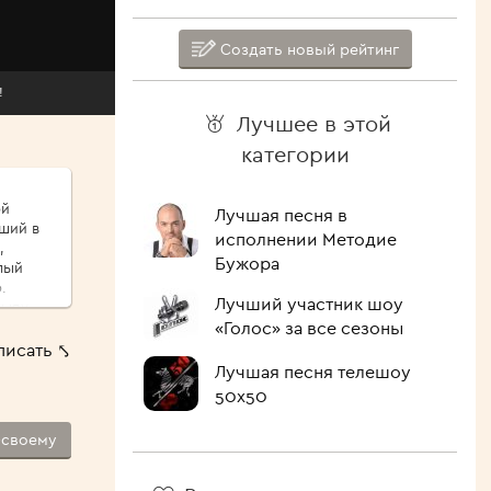
Создать новый рейтинг
!
Лучшее в этой
категории
ой
Лучшая песня в
иший в
исполнении Методие
,
Бужора
.
Лучший участник шоу
сыпу,
«Голос» за все сезоны
ые
писать ⤣
ршо́й
Лучшая песня телешоу
шие
50х50
 Как
-своему
лочить
ипит,
голова.