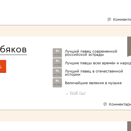
Комменти
обяков
#1
Лучший певец современной
российской эстрады
из 284
#1
Лучшие певцы всех времён и наро
из 263
4
#1
Лучший певец в отечественной
истории
из 104
#9
Величайшие явления в музыке
из 1642
→ ЕЩЁ (14)
Комментари