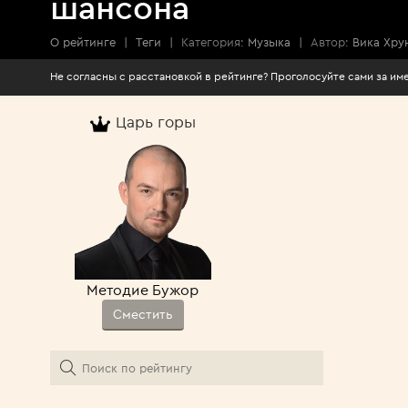
шансона
О рейтинге
|
Теги
|
Категория:
Музыка
|
Автор:
Вика Хру
Не согласны с расстановкой в рейтинге? Про
Царь горы
Методие Бужор
Сместить