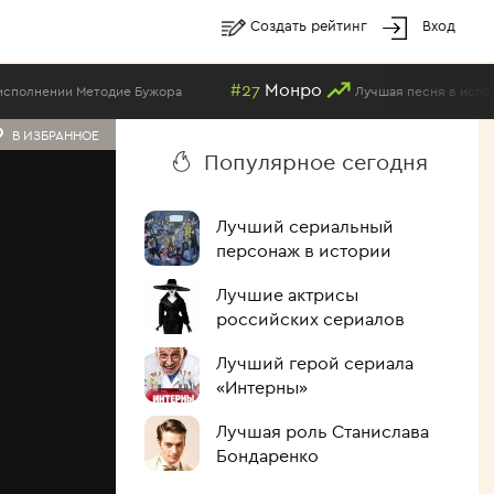
Создать рейтинг
Вход
#27
Монро
дие Бужора
Лучшая песня в исполнении Методие 
В ИЗБРАННОЕ
Популярное сегодня
Лучший сериальный
персонаж в истории
Лучшие актрисы
российских сериалов
Лучший герой сериала
«Интерны»
Лучшая роль Станислава
Бондаренко