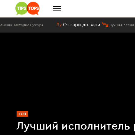
#7
От зари до зари
 Бужора
Лучшая песня в исполнении Ме
ТОП
Лучший исполнитель 