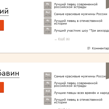
#9
Лучший певец современной
российской эстрады
из 284
ий
#47
Самые красивые мужчины России
из 716
#7
Лучший певец в отечественной
истории
из 104
#1
Лучший участник шоу "Три аккорд
из 50
→ ЕЩЁ (6)
Комментар
бавин
#45
Самые красивые мужчины России
из 716
#3
Лучший певец современной
российской эстрады
из 284
#18
Лучшие певцы всех времён и наро
из 263
#2
Лучший певец в отечественной
истории
из 104