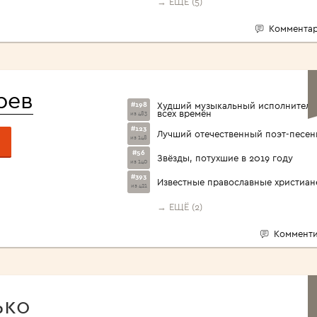
→ ЕЩЁ (5)
Комментар
рев
#198
Худший музыкальный исполнитель
всех времён
из 483
#123
Лучший отечественный поэт-песен
из 148
#56
Звёзды, потухшие в 2019 году
из 140
#393
Известные православные христиан
из 421
→ ЕЩЁ (2)
Комменти
ько