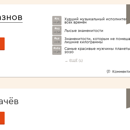
<1960>
азнов
#71
Худший музыкальный исполнитель
всех времён
из 483
#93
Лысые знаменитости
из 349
#49
Знаменитости, которым не помеш
лишние килограммы
из 69
#269
Самые красивые мужчины планет
2020
из 489
→ ЕЩЁ (1)
Комменти
ачёв