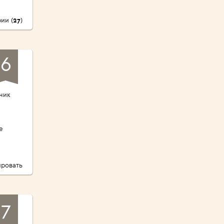
ии (
27
)
6
ник
е
ровать
7