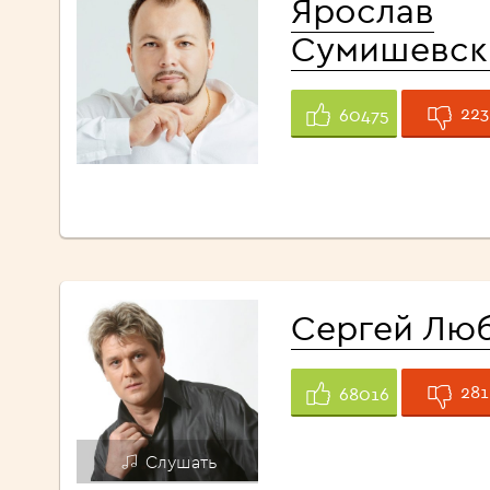
Ярослав
Сумишевск
223
60475
Сергей Лю
281
68016
Слушать