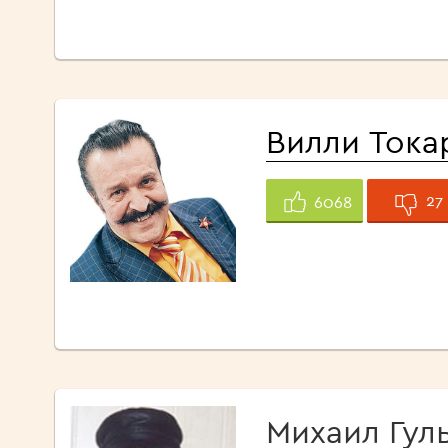
Вилли Тока
27
6068
Михаил Гул