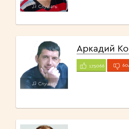
Слушать
Аркадий К
60
175066
Слушать