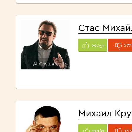
Стас Михай
275
29051
Слушать
Михаил Кру
153
13287