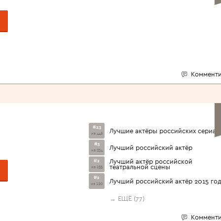
Комменти
#23
Лучшие актёры российских сериал
из 446
#3
Лучший российский актёр
из 234
#2
Лучший актёр российской
театральной сцены
из 155
#2
Лучший российский актёр 2015 го
из 120
→ ЕЩЁ (77)
Комменти