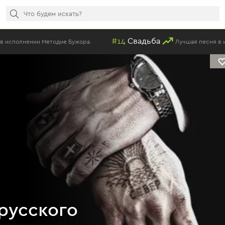
#14
Свадьба
тодие Бужора
Лучшая песня в исполнении Мето
русского