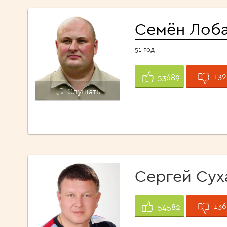
Семён Лоб
51 год
132
53689
Слушать
Сергей Сух
136
54582