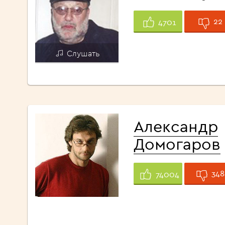
22
4701
Слушать
Александр
Домогаров
348
74004