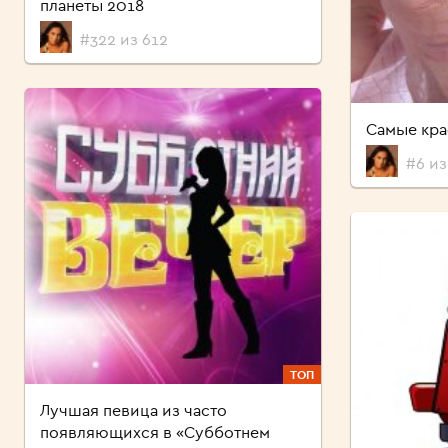
планеты 2018
#322 из 612
Самые кра
#6 из
ТОП
Лучшая певица из часто
появляющихся в «Субботнем