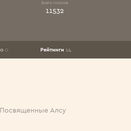
Всего голосов
11532
ео
0
Рейтинги
14
Посвященные Алсу