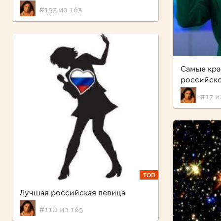
#153 из 163
Самые кр
российско
#17 и
ТОП
Лучшая российская певица
#110 из 165