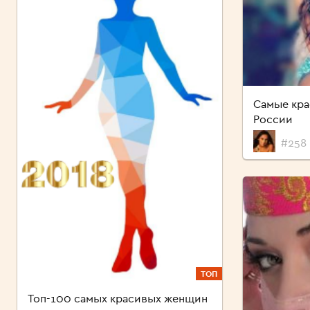
Самые кр
России
#258 
ТОП
Топ-100 самых красивых женщин