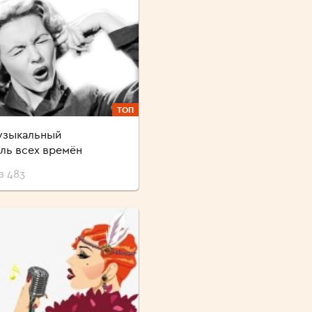
ТОП
узыкальный
ль всех времён
з 483