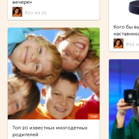
вечере»
#21 из 29
Кого бы в
наставник
#92 и
ТОП
Топ 20 известных многодетных
родителей