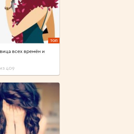
ТОП
вица всех времён и
из 409