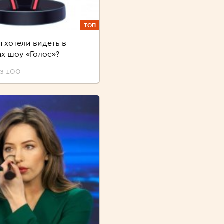
ТОП
ы хотели видеть в
ах шоу «Голос»?
з 100