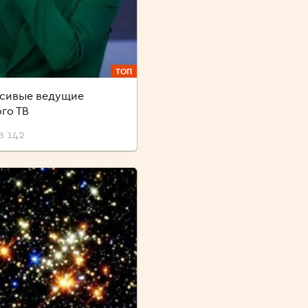
ТОП
асивые ведущие
го ТВ
з 142