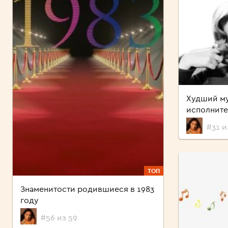
Худший м
исполните
#31 и
ТОП
Знаменитости родившиеся в 1983
году
#56 из 59