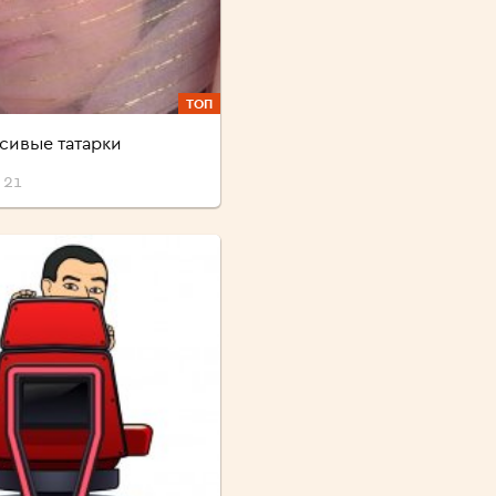
ТОП
сивые татарки
 21