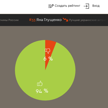
Создать рейтинг
Вход
33
Яна Глущенко
#21
Эмма 
Лучшие украинские актрисы
6 %
94 %