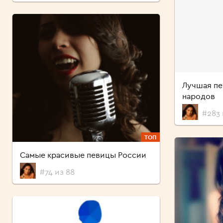
Лучшая пе
народов
#283 
ТОП
Самые красивые певицы России
#74 из 88