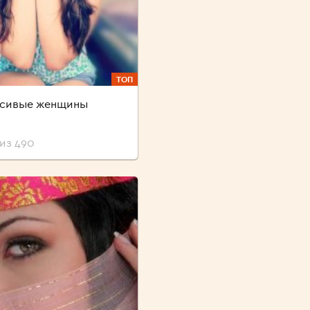
ТОП
асивые женщины
из 490