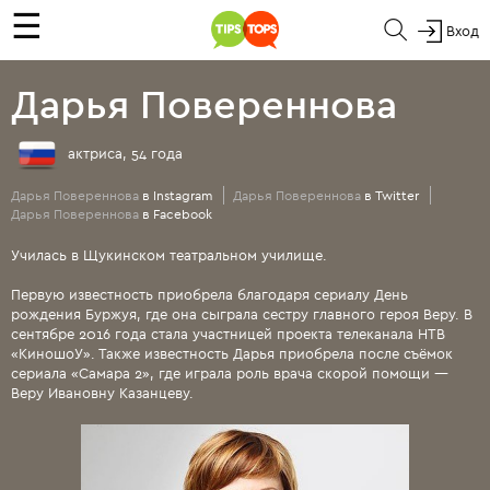
☰
Вход
Дарья Повереннова
актриса, 54 года
Дарья Повереннова
в Instagram
Дарья Повереннова
в Twitter
Дарья Повереннова
в Facebook
Училась в Щукинском театральном училище.
Первую известность приобрела благодаря сериалу День
рождения Буржуя, где она сыграла сестру главного героя Веру. В
сентябре 2016 года стала участницей проекта телеканала НТВ
«КиношоУ». Также известность Дарья приобрела после съёмок
сериала «Самара 2», где играла роль врача скорой помощи —
Веру Ивановну Казанцеву.