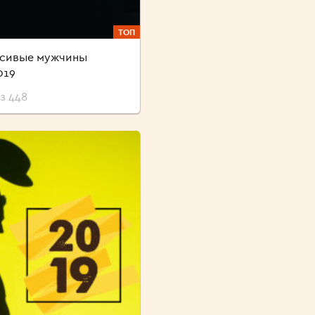
ТОП
асивые мужчины
019
з 448