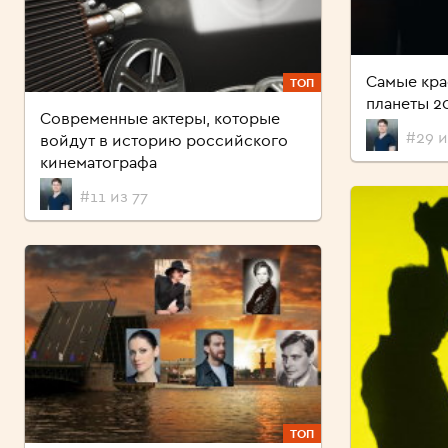
Самые кр
ТОП
планеты 2
Современные актеры, которые
#29 и
войдут в историю российского
кинематографа
#11 из 77
ТОП