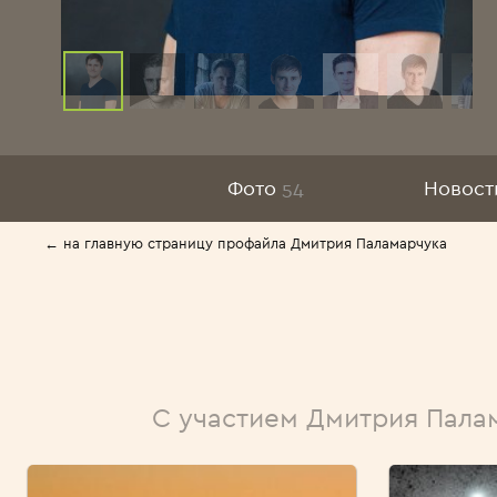
Фото
54
Новост
← на главную страницу профайла Дмитрия Паламарчука
С участием Дмитрия Пала