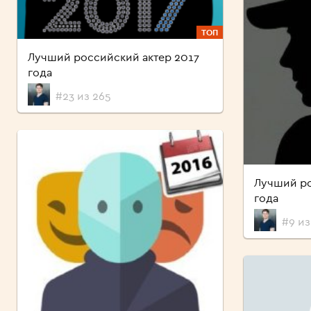
ТОП
Лучший российский актер 2017
года
#23 из 265
Лучший ро
года
#9 из