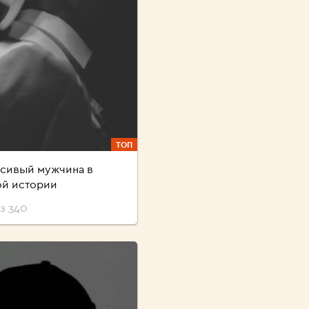
ТОП
сивый мужчина в
ой истории
з 340