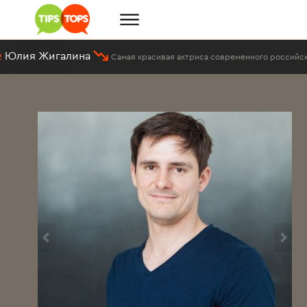
#7
Ев
Cамая красивая актриса современного российского кино