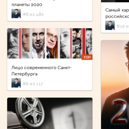
планеты 2020
Самый ха
#8 из 489
российско
#19 и
ТОП
Лицо современного Санкт-
Петербурга
#6 из 117