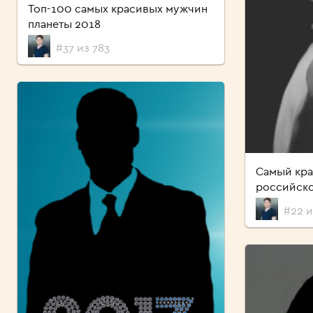
Топ-100 самых красивых мужчин
планеты 2018
#37 из 783
Самый кра
российск
#22 и