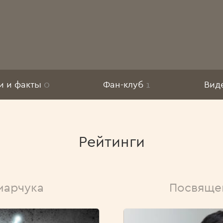
Еще
и и факты
0
Фан-клуб
1
Вид
Рейтинги
марчука
Посвяще