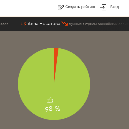
Создать рейтинг
Вход
 Носатова
#18
Доб
Лучшие актрисы российских сериалов
98 %