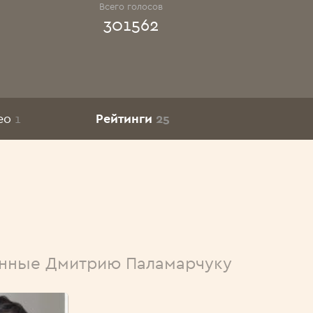
Всего голосов
301562
ео
1
Рейтинги
25
нные Дмитрию Паламарчуку