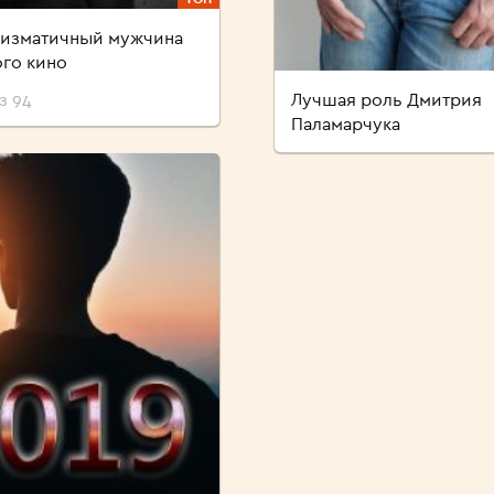
ризматичный мужчина
го кино
з 94
Лучшая роль Дмитрия
Паламарчука