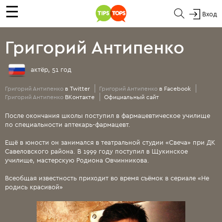
☰
Вход
Григорий Антипенко
актёр, 51 год
Григорий Антипенко
в Twitter
Григорий Антипенко
в Facebook
Григорий Антипенко
ВКонтакте
Официальный сайт
После окончания школы поступил в фармацевтическое училище
по специальности аптекарь-фармацевт.
Ещё в юности он занимался в театральной студии «Свеча» при ДК
Савеловского района. В 1999 году поступил в Щукинское
училище, мастерскую Родиона Овчинникова.
Всеобщая известность приходит во время съёмок в сериале «Не
родись красивой»