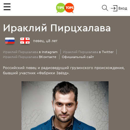
☰
Вход
Ираклий Пирцхалава
певец, 48 лет
Ираклий Пирцхалава
в Instagram
Ираклий Пирцхалава
в Twitter
Ираклий Пирцхалава
ВКонтакте
Официальный сайт
Российский певец и радиоведущий грузинского происхождения,
бывший участник «Фабрики Звёзд».