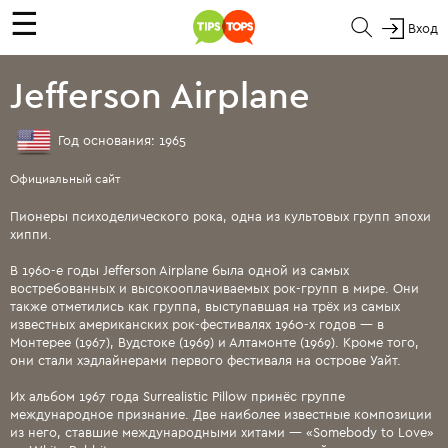
☰
Вход
Jefferson Airplane
Год основания: 1965
Официальный сайт
Пионеры психоделического рока, одна из культовых групп эпохи
хиппи.
В 1960-е годы Jefferson Airplane была одной из самых
востребованных и высокооплачиваемых рок-групп в мире. Они
также отметились как группа, выступавшая на трёх из самых
известных американских рок-фестивалях 1960-х годов — в
Монтерее (1967), Вудстоке (1969) и Алтамонте (1969). Кроме того,
они стали хэдлайнерами первого фестиваля на острове Уайт.
Их альбом 1967 года Surrealistic Pillow принёс группе
международное признание. Две наиболее известные композиции
из него, ставшие международными хитами — «Somebody to Love»