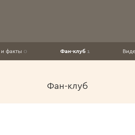
 и факты
0
Фан-клуб
1
Вид
Фан-клуб