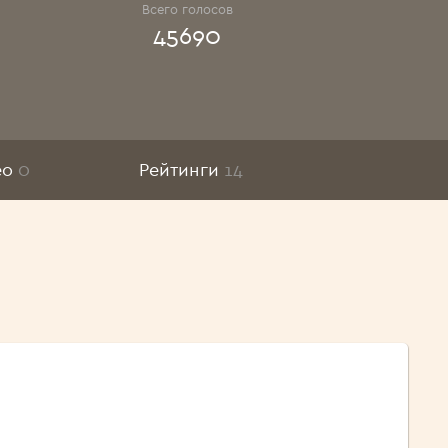
Всего голосов
45690
ео
0
Рейтинги
14