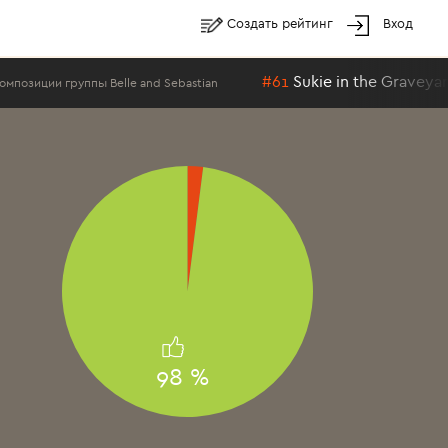
Создать рейтинг
Вход
#61
Sukie in the Graveyard
иции группы Belle and Sebastian
98 %