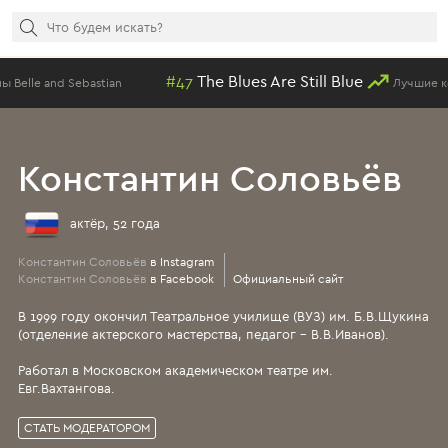
#47
The Blues Are Still Blue
le and Sebastian
Лучшие композ
Константин Соловьёв
актёр, 52 года
Константин Соловьёв
в Instagram
Константин Соловьёв
в Facebook
Официальный сайт
В 1999 году окончил Театральное училище (ВУЗ) им. Б.В.Щукина
(отделение актерского мастерства, педагог - В.В.Иванов).
Работал в Московском академическом театре им.
Евг.Вахтангова.
СТАТЬ МОДЕРАТОРОМ