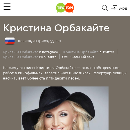
☰
Вход
Кристина Орбакайте
певица, актриса, 55 лет
Кристина Орбакайте
в Instagram
Кристина Орбакайте
в Twitter
Кристина Орбакайте
ВКонтакте
Официальный сайт
На счету актрисы Кристины Орбакайте — около трёх десятков
работ в кинофильмах, телефильмах и мюзиклах. Репертуар певицы
насчитывает более ста пятидесяти песен.