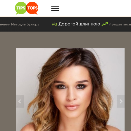
#3
Дорогой длинною
ии Методие Бужора
Лучшая песня в 