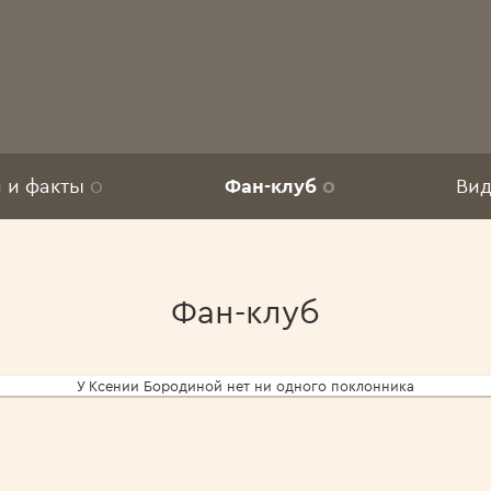
Еще
и и факты
0
Фан-клуб
0
Ви
Фан-клуб
У Ксении Бородиной нет ни одного поклонника