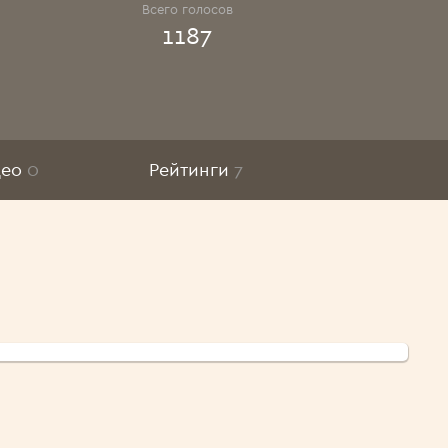
Всего голосов
1187
део
0
Рейтинги
7