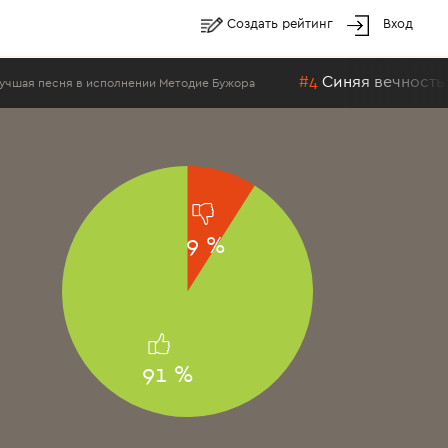
Создать рейтинг
Вход
#4
Синяя вечность
я песня в исполнении Методие Бужора
9 %
91 %