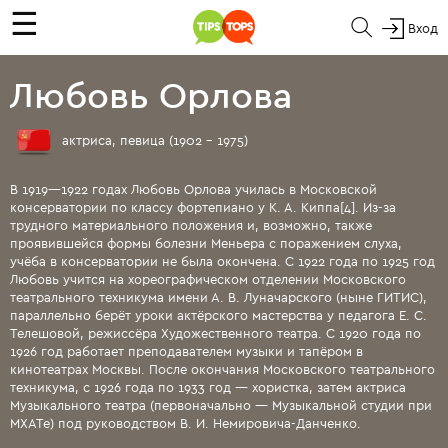
☰
Вход
Любовь Орлова
актриса, певица (1902 - 1975)
В 1919—1922 годах Любовь Орлова училась в Московской
консерватории по классу фортепиано у К. А. Киппа[4]. Из-за
трудного материального положения и, возможно, также
проявившейся формы болезни Меньера с поражением слуха,
учёба в консерватории не была окончена. С 1922 года по 1925 год
Любовь учится на хореографическом отделении Московского
театрального техникума имени А. В. Луначарского (ныне ГИТИС),
параллельно берёт уроки актёрского мастерства у педагога Е. С.
Телешовой, режиссёра Художественного театра. С 1920 года по
1926 год работает преподавателем музыки и тапёром в
кинотеатрах Москвы. После окончания Московского театрального
техникума, с 1926 года по 1933 год — хористка, затем актриса
Музыкального театра (первоначально — Музыкальной студии при
МХАТе) под руководством В. И. Немировича-Данченко.