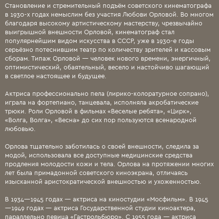
Становление и стремительный подъём советского кинематографа
в 1930-х годах немыслим без участия Любови Орловой. Во многом
благодаря высокому артистическому мастерству, чрезвычайно
выигрышной внешности Орловой, кинематограф стал
популярнейшим видом искусства в СССР, уже в 1930-е годы
серьёзно потеснившим театр по количеству зрителей и кассовым
сборам. Типаж Орловой — человек нового времени, энергичный,
оптимистический, обаятельный, весело и настойчиво шагающий
в светлое настоящее и будущее.
Актриса профессионально пела (лирико-колоратурное сопрано),
играла на фортепиано, танцевала, исполняла акробатические
трюки. Роли Орловой в фильмах «Веселые ребята», «Цирк»,
«Волга, Волга», «Весна» до сих пор пользуются всенародной
любовью.
Орлова тщательно заботилась о своей внешности, следила за
модой, использовала все доступные медицинские средства
продления молодости кожи и тела. Орлова на протяжении многих
лет была примадонной советского киноэкрана, отличаясь
изысканной аристократической внешностью и ухоженностью.
В 1934—1945 годах — актриса на киностудии «Мосфильм». В 1945
—1949 годах — актриса Государственной студии киноактера,
параллельно певица «Гастрольбюро». С 1955 года — актриса