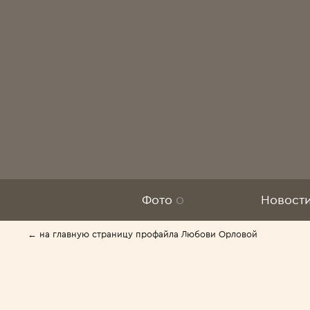
Фото
0
Новост
← на главную страницу профайла Любови Орловой