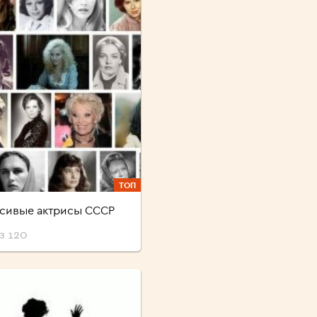
ТОП
сивые актрисы СССР
з 120