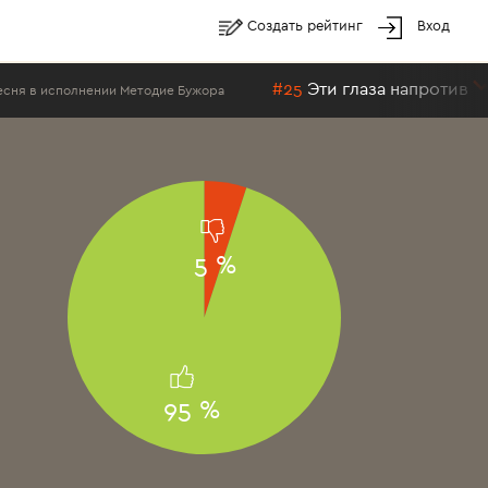
Создать рейтинг
Вход
#25
Эти глаза напротив
Методие Бужора
Лучшая песня в и
5 %
95 %