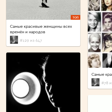
ТОП
Самые красивые женщины всех
времён и народов
#129 из 647
Самые кра
#78 и