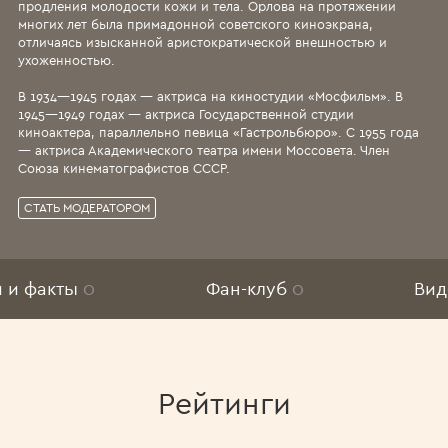
продления молодости кожи и тела. Орлова на протяжении
многих лет была примадонной советского киноэкрана,
отличаясь изысканной аристократической внешностью и
ухоженностью.
В 1934—1945 годах — актриса на киностудии «Мосфильм». В
1945—1949 годах — актриса Государственной студии
киноактера, параллельно певица «Гастрольбюро». С 1955 года
— актриса Академического театра имени Моссовета. Член
Союза кинематографистов СССР.
СТАТЬ МОДЕРАТОРОМ
и и факты
0
Фан-клуб
0
Ви
Рейтинги