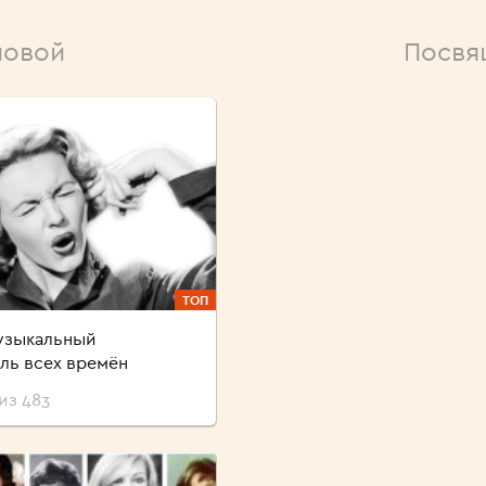
ловой
Посвя
ТОП
узыкальный
ль всех времён
из 483