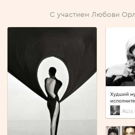
С участием Любови Ор
Худший м
исполните
#415 