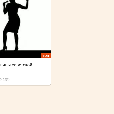
ТОП
вицы советской
з 130