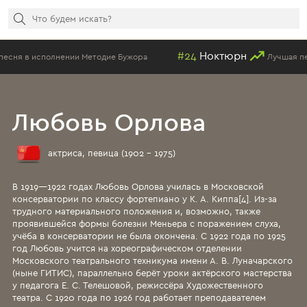
#24
Ноктюрн
 Методие Бужора
Лучшая песня в исполнении 
Любовь Орлова
актриса, певица (1902 - 1975)
В 1919—1922 годах Любовь Орлова училась в Московской
консерватории по классу фортепиано у К. А. Киппа[4]. Из-за
трудного материального положения и, возможно, также
проявившейся формы болезни Меньера с поражением слуха,
учёба в консерватории не была окончена. С 1922 года по 1925
год Любовь учится на хореографическом отделении
Московского театрального техникума имени А. В. Луначарского
(ныне ГИТИС), параллельно берёт уроки актёрского мастерства
у педагога Е. С. Телешовой, режиссёра Художественного
театра. С 1920 года по 1926 год работает преподавателем