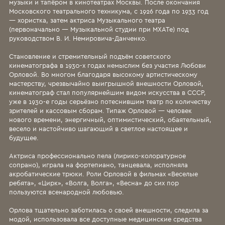
музыки и тапёром в кинотеатрах Москвы. После окончания
Московского театрального техникума, с 1926 года по 1933 год
— хористка, затем актриса Музыкального театра
(первоначально — Музыкальной студии при МХАТе) под
руководством В. И. Немировича-Данченко.
Становление и стремительный подъём советского
кинематографа в 1930-х годах немыслим без участия Любови
Орловой. Во многом благодаря высокому артистическому
мастерству, чрезвычайно выигрышной внешности Орловой,
кинематограф стал популярнейшим видом искусства в СССР,
уже в 1930-е годы серьёзно потеснившим театр по количеству
зрителей и кассовым сборам. Типаж Орловой — человек
нового времени, энергичный, оптимистический, обаятельный,
весело и настойчиво шагающий в светлое настоящее и
будущее.
Актриса профессионально пела (лирико-колоратурное
сопрано), играла на фортепиано, танцевала, исполняла
акробатические трюки. Роли Орловой в фильмах «Веселые
ребята», «Цирк», «Волга, Волга», «Весна» до сих пор
пользуются всенародной любовью.
Орлова тщательно заботилась о своей внешности, следила за
модой, использовала все доступные медицинские средства