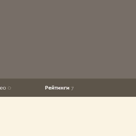
део
0
Рейтинги
7