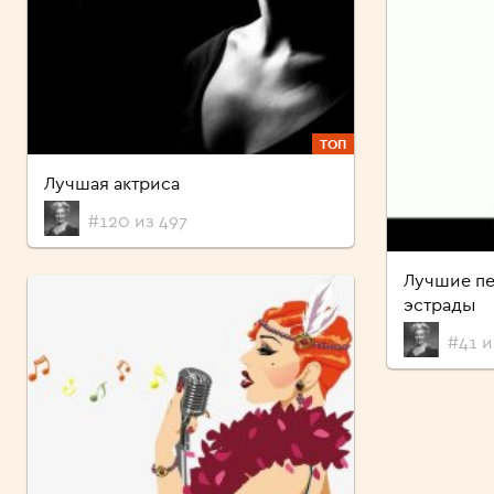
ТОП
Лучшая актриса
#120 из 497
Лучшие пе
эстрады
#41 и