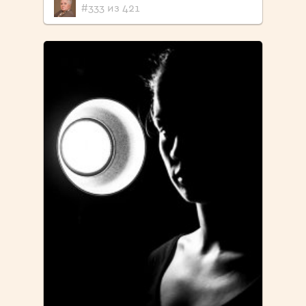
#333 из 421