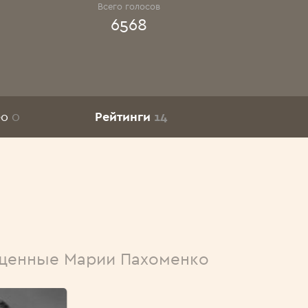
Всего голосов
6568
ео
0
Рейтинги
14
щенные Марии Пахоменко