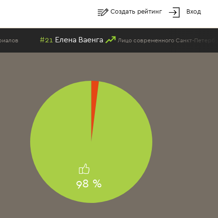
Создать рейтинг
Вход
ена Ваенга
#14
Пуч
Лицо современного Санкт-Петербурга
98 %