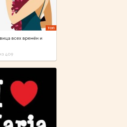
ТОП
вица всех времён и
из 409