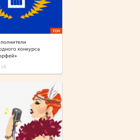
ТОП
сполнители
дного конкурса
орфей»
 16