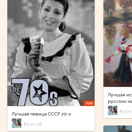
Лучшая ис
русских н
ТОП
#13 и
Лучшая певица СССР 70-х
#5 из 38