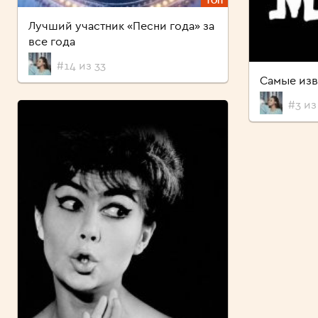
ТОП
Лучший участник «Песни года» за
все года
#14 из 33
Самые из
#3 из