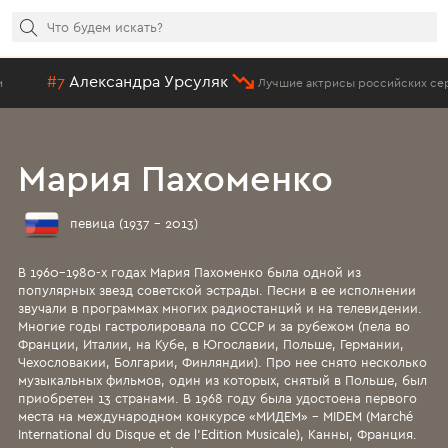
дра Урсуляк
#21
Ел
Лучшие актрисы российских сериалов
Мария Пахоменко
певица (1937 - 2013)
В 1960-1980-х годах Мария Пахоменко была одной из
популярных звезд советской эстрады. Песни в ее исполнении
звучали в программах многих радиостанций и на телевидении.
Многие годы гастролировала по СССР и за рубежом (пела во
Франции, Италии, на Кубе, в Югославии, Польше, Германии,
Чехословакии, Болгарии, Финляндии). Про нее снято несколько
музыкальных фильмов, один из которых, снятый в Польше, был
приобретен 13 странами. В 1968 году была удостоена первого
места на международном конкурсе «МИДЕМ» - MIDEM (Marché
International du Disque et de l'Edition Musicale), Канны, Франция.