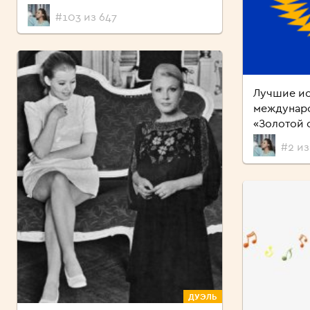
#103 из 647
Лучшие и
междунаро
«Золотой 
#2 из
ДУЭЛЬ