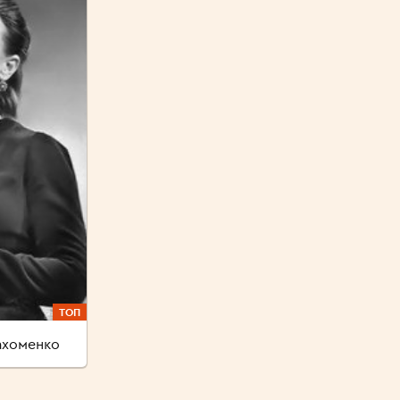
ТОП
ахоменко