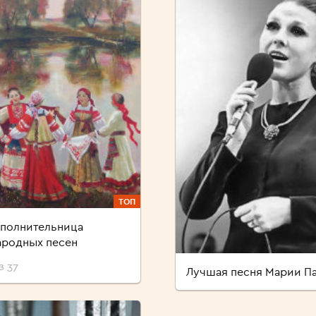
ТОП
полнительница
ародных песен
з 37
Лучшая песня Марии П