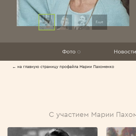
Еще
Фото
0
Новости
← на главную страницу профайла Марии Пахоменко
С участием Марии Пахо