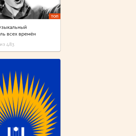
ТОП
узыкальный
ль всех времён
из 483