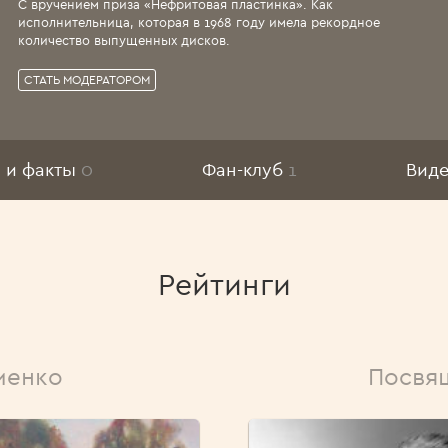
С вручением приза «Нефритовая пластинка». Как
исполнительница, которая в 1968 году имела рекордное
количество выпущенных дисков.
СТАТЬ МОДЕРАТОРОМ
 и факты
0
Фан-клуб
1
Вид
Рейтинги
менко
Посвя