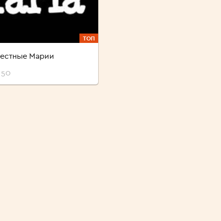
ТОП
вестные Марии
 50