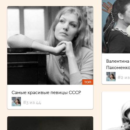
Валентина
Пахоменк
#2 из
ТОП
Самые красивые певицы СССР
#3 из 44