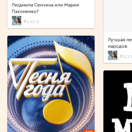
Людмила Сенчина или Мария
Пахоменко?
#1 из 2
Лучшая пе
народов
#111 